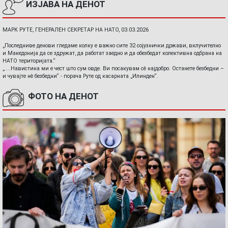
ИЗЈАВА НА ДЕНОТ
МАРК РУТЕ, ГЕНЕРАЛЕН СЕКРЕТАР НА НАТО, 03.03.2026
„Последниве денови гледаме колку е важно сите 32 сојузнички држави, вклучително
и Македонија да се здружат, да работат заедно и да обезбедат колективна одбрана на
НАТО територијата.“
„ ...Навистина ми е чест што сум овде. Ви посакувам сè најдобро. Останете безбедни –
и чувајте нè безбедни“ - порача Руте од касарната „Илинден“.
ФОТО НА ДЕНОТ