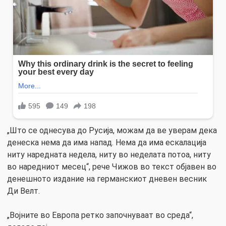
„Што се однесува до Русија, можам да ве уверам дека
денеска нема да има напад. Нема да има ескалација
ниту наредната недела, ниту во неделата потоа, ниту
во наредниот месец“, рече Чижов во текст објавен во
денешното издание на германскиот дневен весник
Ди Велт.
„Војните во Европа ретко започнуваат во среда“,