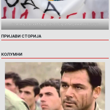
Осмомартовски Марш / Фото: Сара Митрички, 08.03.2026
ПРИЈАВИ СТОРИЈА
КОЛУМНИ