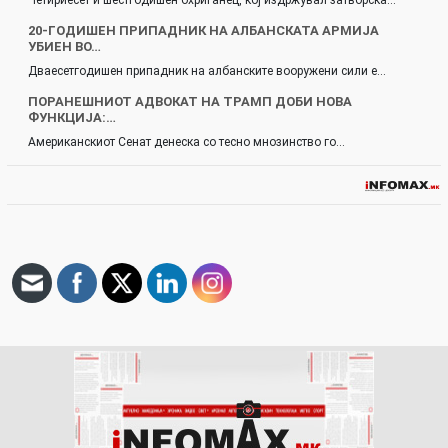
Четириесет и шестгодишен охриѓанец, кој издржувал затворска…
20-ГОДИШЕН ПРИПАДНИК НА АЛБАНСКАТА АРМИЈА
УБИЕН ВО…
Дваесетгодишен припадник на албанските вооружени сили е…
ПОРАНЕШНИОТ АДВОКАТ НА ТРАМП ДОБИ НОВА
ФУНКЦИЈА:…
Американскиот Сенат денеска со тесно мнозинство го…