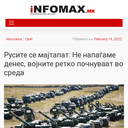
Skip
to
content
Насловна
/
Свет
Објавено на:
February 16, 2022
Русите се мајтапат: Не напаѓаме
денес, војните ретко почнуваат во
среда