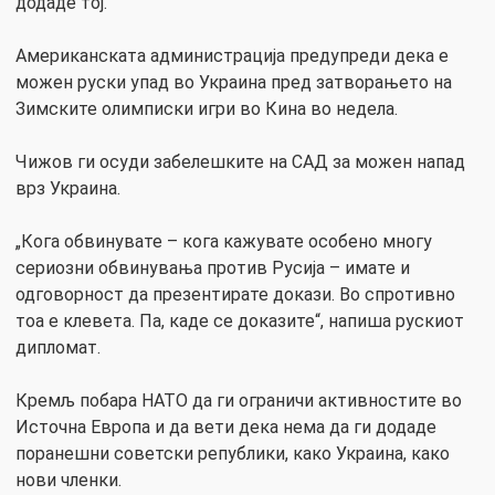
додаде тој.
Американската администрација предупреди дека е
можен руски упад во Украина пред затворањето на
Зимските олимписки игри во Кина во недела.
Чижов ги осуди забелешките на САД за можен напад
врз Украина.
„Кога обвинувате – кога кажувате особено многу
сериозни обвинувања против Русија – имате и
одговорност да презентирате докази. Во спротивно
тоа е клевета. Па, каде се доказите“, напиша рускиот
дипломат.
Кремљ побара НАТО да ги ограничи активностите во
Источна Европа и да вети дека нема да ги додаде
поранешни советски републики, како Украина, како
нови членки.