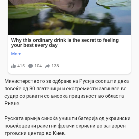
Министерството за одбрана на Русија соопшти дека
повеќе од 80 платеници и екстремисти загинале во
судир со ракети со висока прецизност во областа
Ривне.
Руската армија синоќа уништи батерија од украински
повеќецевни ракетни фрлачи скриени во затворен
трговски центар во Киев.