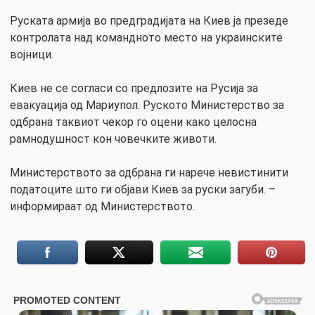
Руската армија во предградијата на Киев ја презеде
контролата над командното место на украинските
војници.
Киев не се согласи со предлозите на Русија за
евакуација од Мариупол. Руското Министерство за
одбрана таквиот чекор го оцени како целосна
рамнодушност кон човечките животи.
Министерството за одбрана ги нарече невистинити
податоците што ги објави Киев за руски загуби. –
информираат од Министерството.