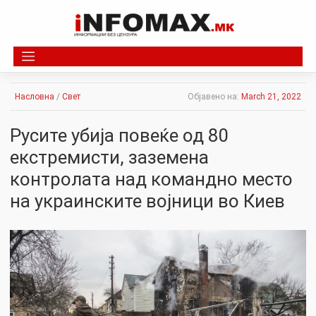
Skip
to
content
Насловна
/
Свет
Објавено на:
March 21, 2022
Русите убија повеќе од 80
екстремисти, заземена
контролата над командно место
на украинските војници во Киев