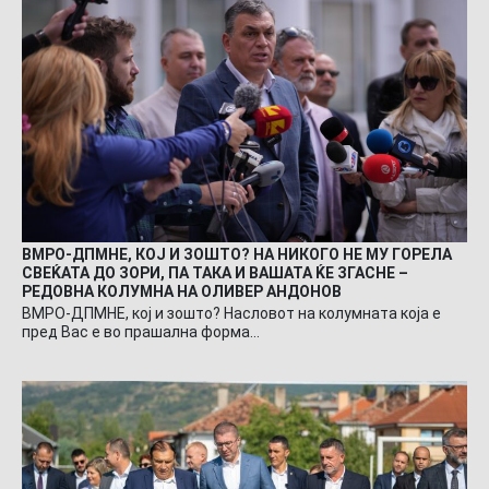
ВМРО-ДПМНЕ, КОЈ И ЗОШТО? НА НИКОГО НЕ МУ ГОРЕЛА
СВЕЌАТА ДО ЗОРИ, ПА ТАКА И ВАШАТА ЌЕ ЗГАСНЕ –
РЕДОВНА КОЛУМНА НА ОЛИВЕР АНДОНОВ
ВМРО-ДПМНЕ, кој и зошто? Насловот на колумната која е
пред Вас е во прашална форма…