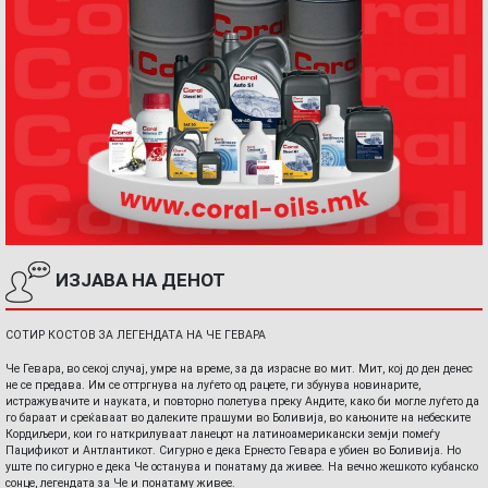
ИЗЈАВА НА ДЕНОТ
СОТИР КОСТОВ ЗА ЛЕГЕНДАТА НА ЧЕ ГЕВАРА
Че Гевара, во секој случај, умре на време, за да израсне во мит. Мит, кој до ден денес
не се предава. Им се оттргнува на луѓето од рацете, ги збунува новинарите,
истражувачите и науката, и повторно полетува преку Андите, како би могле луѓето да
го бараат и среќаваат во далеките прашуми во Боливија, во кањоните на небеските
Кордиљери, кои го наткрилуваат ланецот на латиноамерикански земји помеѓу
Пацификот и Антлантикот. Сигурно е дека Ернесто Гевара е убиен во Боливија. Но
уште по сигурно е дека Че останува и понатаму да живее. На вечно жешкото кубанско
сонце, легендата за Че и понатаму живее.