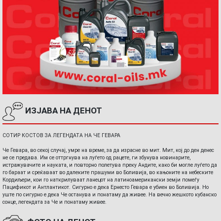
ИЗЈАВА НА ДЕНОТ
СОТИР КОСТОВ ЗА ЛЕГЕНДАТА НА ЧЕ ГЕВАРА
Че Гевара, во секој случај, умре на време, за да израсне во мит. Мит, кој до ден денес
не се предава. Им се оттргнува на луѓето од рацете, ги збунува новинарите,
истражувачите и науката, и повторно полетува преку Андите, како би могле луѓето да
го бараат и среќаваат во далеките прашуми во Боливија, во кањоните на небеските
Кордиљери, кои го наткрилуваат ланецот на латиноамерикански земји помеѓу
Пацификот и Антлантикот. Сигурно е дека Ернесто Гевара е убиен во Боливија. Но
уште по сигурно е дека Че останува и понатаму да живее. На вечно жешкото кубанско
сонце, легендата за Че и понатаму живее.