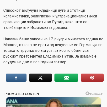
Списокот вклучува илјадници луѓе и стотици
исламистички, религиозни и ултранационалистички
организации забранети во Русија, како што се
талибанците и Исламската држава.
Навални беше уапсен на 17 јануари минатата година во
Москва, откако се врати од лекување во Германија по
тешкото труење во август, за кое го обвинува
рускиот претседател Владимир Путин. За измама е
осуден на две и пол години затвор.