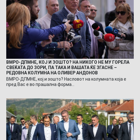
ВМРО-ДПМНЕ, КОЈ И ЗОШТО? НА НИКОГО НЕ МУ ГОРЕЛА
СВЕЌАТА ДО ЗОРИ, ПА ТАКА И ВАШАТА ЌЕ ЗГАСНЕ –
РЕДОВНА КОЛУМНА НА ОЛИВЕР АНДОНОВ
ВМРО-ДПМНЕ, кој и зошто? Насловот на колумната која е
пред Вас е во прашална форма…