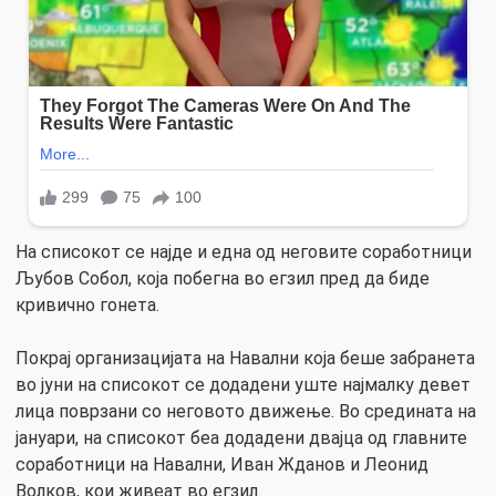
На списокот се најде и една од неговите соработници
Љубов Собол, која побегна во егзил пред да биде
кривично гонета.
Покрај организацијата на Навални која беше забранета
во јуни на списокот се додадени уште најмалку девет
лица поврзани со неговото движење. Во средината на
јануари, на списокот беа додадени двајца од главните
соработници на Навални, Иван Жданов и Леонид
Волков, кои живеат во егзил.