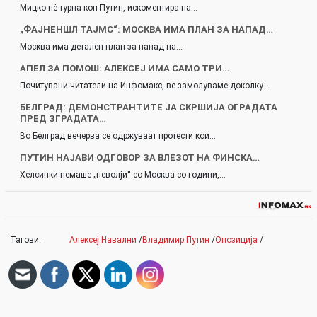
Мицко нè турна кон Путин, искоментира на…
„ФАЈНЕНШЛ ТАЈМС“: МОСКВА ИМА ПЛАН ЗА НАПАД…
Москва има детален план за напад на…
АПЕЛ ЗА ПОМОШ: АЛЕКСЕЈ ИМА САМО ТРИ…
Почитувани читатели на Инфомакс, ве замолуваме доколку…
БЕЛГРАД: ДЕМОНСТРАНТИТЕ ЈА СКРШИЈА ОГРАДАТА
ПРЕД ЗГРАДАТА…
Во Белград вечерва се одржуваат протести кои…
ПУТИН НАЈАВИ ОДГОВОР ЗА ВЛЕЗОТ НА ФИНСКА…
Хелсинки немаше „неволји“ со Москва со години,…
Тагови:
Алексеј Навални
/
Владимир Путин
/
Опозиција
/