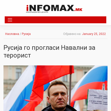
Skip
to
content
Насловна
/
Русија
Објавено на:
January 25, 2022
Русија го прогласи Навални за
терорист