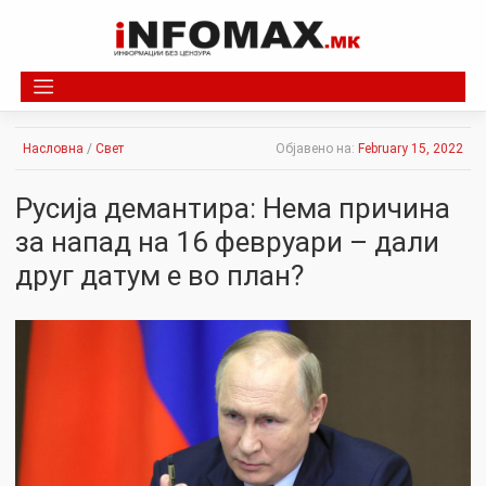
Skip
to
content
Насловна
/
Свет
Објавено на:
February 15, 2022
Русија демантира: Нема причина
за напад на 16 февруари – дали
друг датум е во план?