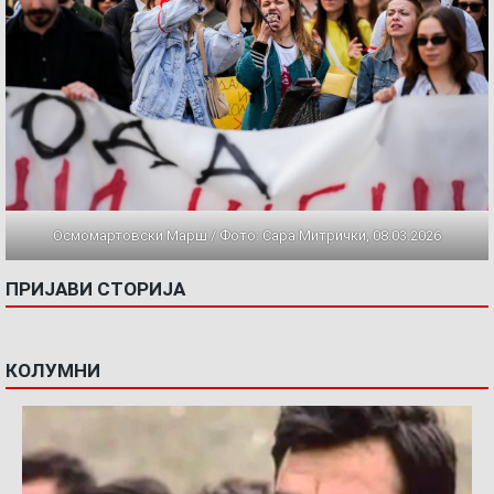
Осмомартовски Марш / Фото: Сара Митрички, 08.03.2026
ПРИЈАВИ СТОРИЈА
КОЛУМНИ