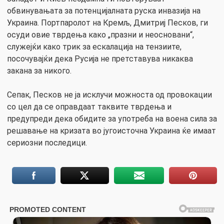
обвинувањата за потенцијалната руска инвазија на
Украина. Портпаролот на Кремљ, Дмитриј Песков, ги
осуди овие тврдења како „празни и неосновани“,
служејќи како трик за ескалација на тензиите,
посочувајќи дека Русија не претставува никаква
закана за никого.
Сепак, Песков не ја исклучи можноста од провокации
со цел да се оправдаат таквите тврдења и
предупреди дека обидите за употреба на воена сила за
решавање на кризата во југоисточна Украина ќе имаат
сериозни последици.