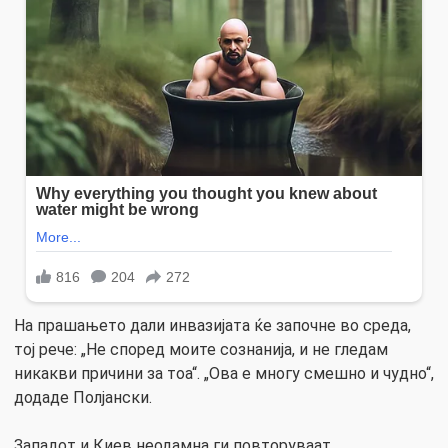
На прашањето дали инвазијата ќе започне во среда,
тој рече: „Не според моите сознанија, и не гледам
никакви причини за тоа“. „Ова е многу смешно и чудно“,
додаде Полјански.
Западот и Киев неодамна ги повторуваат