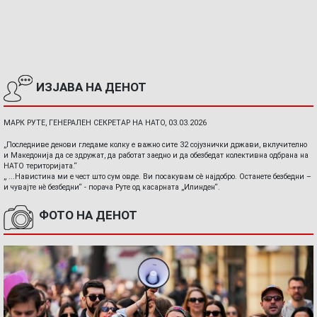
ИЗЈАВА НА ДЕНОТ
МАРК РУТЕ, ГЕНЕРАЛЕН СЕКРЕТАР НА НАТО, 03.03.2026
„Последниве денови гледаме колку е важно сите 32 сојузнички држави, вклучително
и Македонија да се здружат, да работат заедно и да обезбедат колективна одбрана на
НАТО територијата.“
„ ...Навистина ми е чест што сум овде. Ви посакувам сè најдобро. Останете безбедни –
и чувајте нè безбедни“ - порача Руте од касарната „Илинден“.
ФОТО НА ДЕНОТ