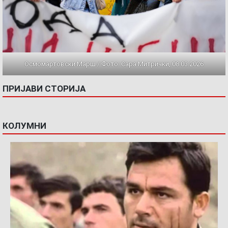
Осмомартовски Марш / Фото: Сара Митрички, 08.03.2026
ПРИЈАВИ СТОРИЈА
КОЛУМНИ