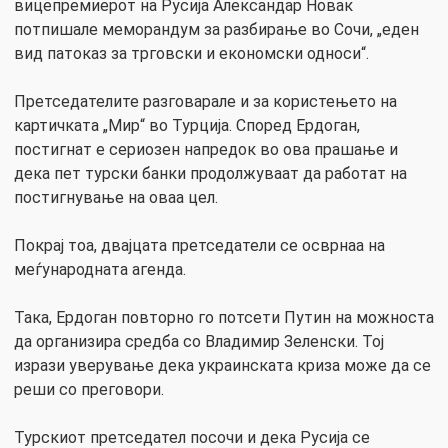
вицепремиерот на Русија Александар Новак
потпишале меморандум за разбирање во Сочи, „еден
вид патоказ за трговски и економски односи“.
Претседателите разговарале и за користењето на
картичката „Мир“ во Турција. Според Ердоган,
постигнат е сериозен напредок во ова прашање и
дека пет турски банки продолжуваат да работат на
постигнување на оваа цел.
Покрај тоа, двајцата претседатели се осврнаа на
меѓународната агенда.
Така, Ердоган повторно го потсети Путин на можноста
да организира средба со Владимир Зеленски. Тој
изрази уверување дека украинската криза може да се
реши со преговори.
Турскиот претседател посочи и дека Русија се