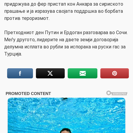
придржува до фер пристап кон Анкара за сириското
прашање и ја изразува својата поддршка во борбата
против тероризмот.
Претходниот ден Путин и Ердоган разговараа во Сочи.
Меѓу другото, лидерите на двете земји договорија
делумна исплата во рубли за испорака на руски гас за
Турција.