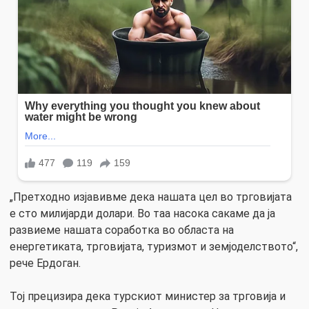
„Претходно изјавивме дека нашата цел во трговијата
е сто милијарди долари. Во таа насока сакаме да ја
развиеме нашата соработка во областа на
енергетиката, трговијата, туризмот и земјоделството“,
рече Ердоган.
Тој прецизира дека турскиот министер за трговија и