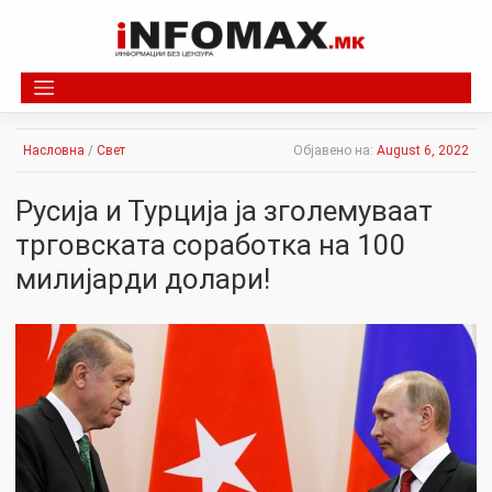
Skip
to
content
Насловна
/
Свет
Објавено на:
August 6, 2022
Русија и Турција ја зголемуваат
трговската соработка на 100
милијарди долари!