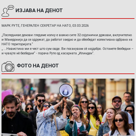
ИЗЈАВА НА ДЕНОТ
МАРК РУТЕ, ГЕНЕРАЛЕН СЕКРЕТАР НА НАТО, 03.03.2026
„Последниве денови гледаме колку е важно сите 32 сојузнички држави, вклучително
и Македонија да се здружат, да работат заедно и да обезбедат колективна одбрана на
НАТО територијата.“
„ ...Навистина ми е чест што сум овде. Ви посакувам сè најдобро. Останете безбедни –
и чувајте нè безбедни“ - порача Руте од касарната „Илинден“.
ФОТО НА ДЕНОТ