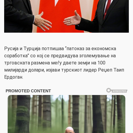
Русија и Турција потпишаа “патоказ за економска
соработка” со кој се предвидува зголемување на
трговската размена меѓу двете земји на 100
милијарди долари, изјави турскиот лидер Реџеп Таип
Ердоган.