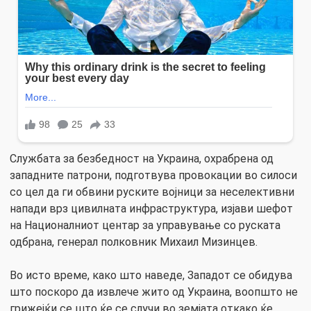
Службата за безбедност на Украина, охрабрена од
западните патрони, подготвува провокации во силоси
со цел да ги обвини руските војници за неселективни
напади врз цивилната инфраструктура, изјави шефот
на Националниот центар за управување со руската
одбрана, генерал полковник Михаил Мизинцев.
Во исто време, како што наведе, Западот се обидува
што поскоро да извлече жито од Украина, воопшто не
грижејќи се што ќе се случи во земјата откако ќе