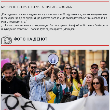
МАРК РУТЕ, ГЕНЕРАЛЕН СЕКРЕТАР НА НАТО, 03.03.2026
„Последниве денови гледаме колку е важно сите 32 сојузнички држави, вклучително
и Македонија да се здружат, да работат заедно и да обезбедат колективна одбрана на
НАТО територијата.“
„ ...Навистина ми е чест што сум овде. Ви посакувам сè најдобро. Останете безбедни –
и чувајте нè безбедни“ - порача Руте од касарната „Илинден“.
ФОТО НА ДЕНОТ