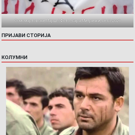
Осмомартовски Марш / Фото: Сара Митрички, 08.03.2026
ПРИЈАВИ СТОРИЈА
КОЛУМНИ