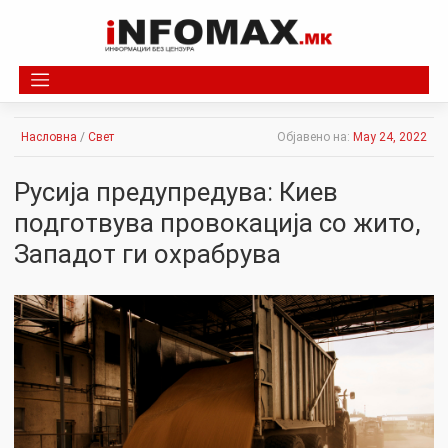
Skip
to
content
Насловна
/
Свет
Објавено на:
May 24, 2022
Русија предупредува: Киев
подготвува провокација со жито,
Западот ги охрабрува