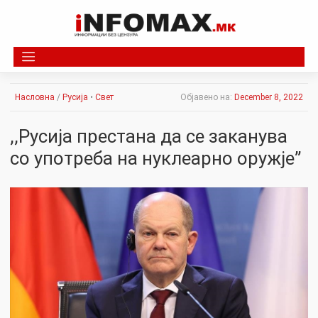
Skip
to
content
Насловна
/
Русија
•
Свет
Објавено на:
December 8, 2022
,,Русија престана да се заканува
со употреба на нуклеарно оружје”