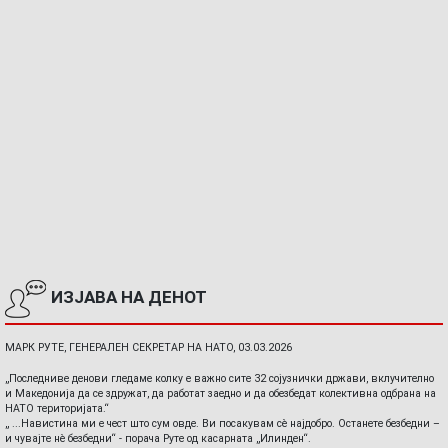
ИЗЈАВА НА ДЕНОТ
МАРК РУТЕ, ГЕНЕРАЛЕН СЕКРЕТАР НА НАТО, 03.03.2026
„Последниве денови гледаме колку е важно сите 32 сојузнички држави, вклучително
и Македонија да се здружат, да работат заедно и да обезбедат колективна одбрана на
НАТО територијата.“
„ ...Навистина ми е чест што сум овде. Ви посакувам сè најдобро. Останете безбедни –
и чувајте нè безбедни“ - порача Руте од касарната „Илинден“.