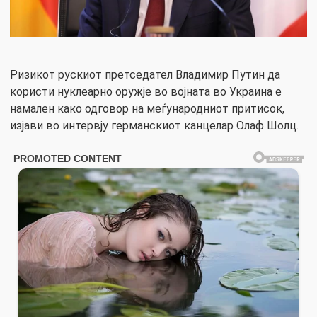
Ризикот рускиот претседател Владимир Путин да
користи нуклеарно оружје во војната во Украина е
намален како одговор на меѓународниот притисок,
изјави во интервју германскиот канцелар Олаф Шолц.