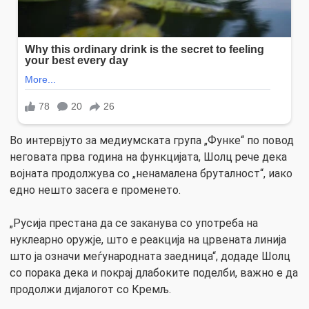
Во интервјуто за медиумската група „Функе“ по повод
неговата прва година на функцијата, Шолц рече дека
војната продолжува со „ненамалена бруталност“, иако
едно нешто засега е променето.
„Русија престана да се заканува со употреба на
нуклеарно оружје, што е реакција на црвената линија
што ја означи меѓународната заедница“, додаде Шолц
со порака дека и покрај длабоките поделби, важно е да
продолжи дијалогот со Кремљ.