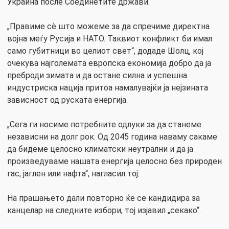
Украина после Соединетите држави.
„Правиме сѐ што можеме за да спречиме директна
војна меѓу Русија и НАТО. Таквиот конфликт би имал
само губитници во целиот свет“, додаде Шолц, кој
очекува најголемата европска економија добро да ја
преброди зимата и да остане силна и успешна
индустриска нација притоа намалувајќи ја нејзината
зависност од руската енергија.
„Сега ги носиме потребните одлуки за да станеме
независни на долг рок. Од 2045 година наваму сакаме
да бидеме целосно климатски неутрални и да ја
произведуваме нашата енергија целосно без природен
гас, јаглен или нафта“, нагласил тој.
На прашањето дали повторно ќе се кандидира за
канцелар на следните избори, тој изјавил „секако“.