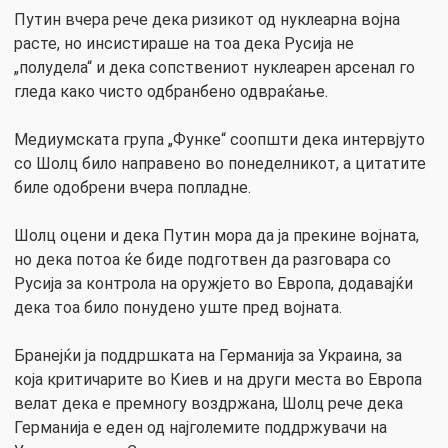
Путин вчера рече дека ризикот од нуклеарна војна
расте, но инсистираше на тоа дека Русија не
„полудела“ и дека сопствениот нуклеарен арсенал го
гледа како чисто одбранбено одвраќање.
Медиумската група „Функе“ соопшти дека интервјуто
со Шолц било направено во понеделникот, а цитатите
биле одобрени вчера попладне.
Шолц оцени и дека Путин мора да ја прекине војната,
но дека потоа ќе биде подготвен да разговара со
Русија за контрола на оружјето во Европа, додавајќи
дека тоа било понудено уште пред војната.
Бранејќи ја поддршката на Германија за Украина, за
која критичарите во Киев и на други места во Европа
велат дека е премногу воздржана, Шолц рече дека
Германија е еден од најголемите поддржувачи на