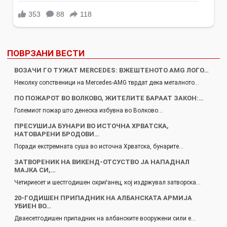
ПОВРЗАНИ ВЕСТИ
ВОЗАЧИ ГО ТУЖАТ MERCEDES: ВЖЕШТЕНОТО AMG ЛОГО…
Неколку сопственици на Mercedes-AMG тврдат дека металното…
ПО ПОЖАРОТ ВО ВОЛКОВО, ЖИТЕЛИТЕ БАРААТ ЗАКОН:…
Големиот пожар што денеска избувна во Волково…
ПРЕСУШИЈА БУНАРИ ВО ИСТОЧНА ХРВАТСКА,
НАТОВАРЕНИ БРОДОВИ…
Поради екстремната суша во источна Хрватска, бунарите…
ЗАТВОРЕНИК НА ВИКЕНД-ОТСУСТВО ЈА НАПАДНАЛ
МАЈКА СИ,…
Четириесет и шестгодишен охриѓанец, кој издржувал затворска…
20-ГОДИШЕН ПРИПАДНИК НА АЛБАНСКАТА АРМИЈА
УБИЕН ВО…
Дваесетгодишен припадник на албанските вооружени сили е…