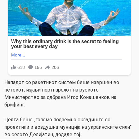
Нападот со ракетниот систем беше извршен во
петокот, изјави портпаролот на руското
Министерство за одбрана Игор Конашенков на
брифинг.
Целта беше „големо подземно складиште со
проектили и воздушна муниција на украинските сили“
во селото Делијатин, додаде тој.