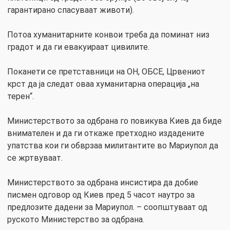
гарантирано спасуваат животи).
Потоа хуманитарните конвои треба да поминат низ
градот и да ги евакуираат цивилите.
Поканети се претставници на ОН, ОБСЕ, Црвениот
крст да ја следат оваа хуманитарна операција „на
терен“.
Министерството за одбрана го повикува Киев да биде
внимателен и да ги откаже претходно издадените
упатства кои ги обврзаа милитантите во Мариупол да
се жртвуваат.
Министерството за одбрана инсистира да добие
писмен одговор од Киев пред 5 часот наутро за
предлозите дадени за Мариупол. – соопштуваат од
руското Министерство за одбрана.