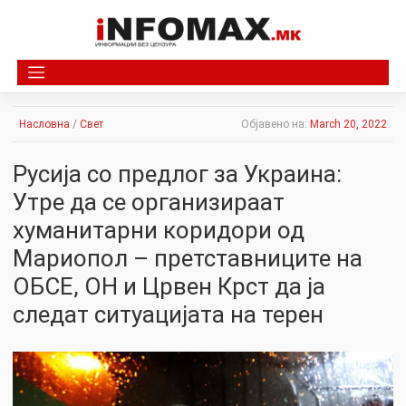
Skip
to
content
Насловна
/
Свет
Објавено на:
March 20, 2022
Русија со предлог за Украина:
Утре да се организираат
хуманитарни коридори од
Мариопол – претставниците на
ОБСЕ, ОН и Црвен Крст да ја
следат ситуацијата на терен