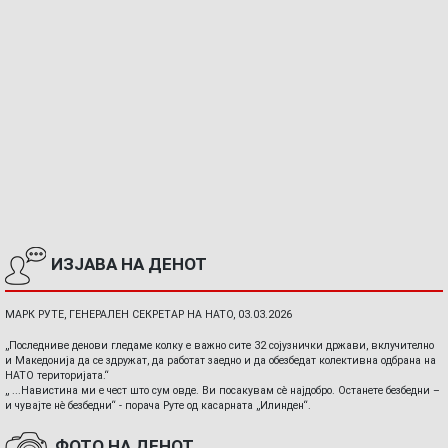
ИЗЈАВА НА ДЕНОТ
МАРК РУТЕ, ГЕНЕРАЛЕН СЕКРЕТАР НА НАТО, 03.03.2026
„Последниве денови гледаме колку е важно сите 32 сојузнички држави, вклучително
и Македонија да се здружат, да работат заедно и да обезбедат колективна одбрана на
НАТО територијата.“
„ ...Навистина ми е чест што сум овде. Ви посакувам сè најдобро. Останете безбедни –
и чувајте нè безбедни“ - порача Руте од касарната „Илинден“.
ФОТО НА ДЕНОТ