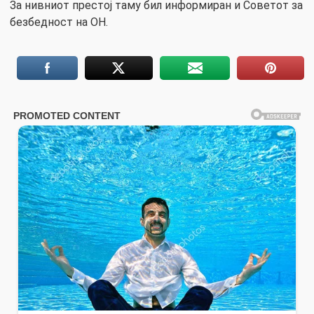
За нивниот престој таму бил информиран и Советот за
безбедност на ОН.