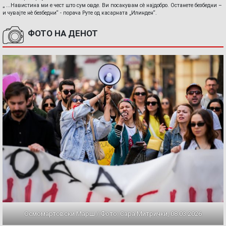
„ ...Навистина ми е чест што сум овде. Ви посакувам сè најдобро. Останете безбедни –
и чувајте нè безбедни“ - порача Руте од касарната „Илинден“.
ФОТО НА ДЕНОТ
Осмомартовски Марш / Фото: Сара Митрички, 08.03.2026