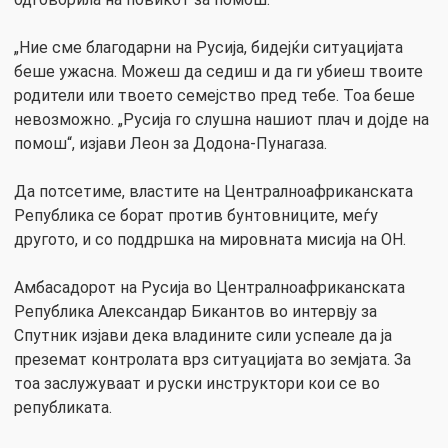
„Ние сме благодарни на Русија, бидејќи ситуацијата
беше ужасна. Можеш да седиш и да ги убиеш твоите
родители или твоето семејство пред тебе. Тоа беше
невозможно. „Русија го слушна нашиот плач и дојде на
помош“, изјави Леон за Додона-Пунагаза.
Да потсетиме, властите на Централноафриканската
Република се борат против бунтовниците, меѓу
другото, и со поддршка на мировната мисија на ОН.
Амбасадорот на Русија во Централноафриканската
Република Александар Бикантов во интервју за
Спутник изјави дека владините сили успеале да ја
преземат контролата врз ситуацијата во земјата. За
тоа заслужуваат и руски инструктори кои се во
републиката.