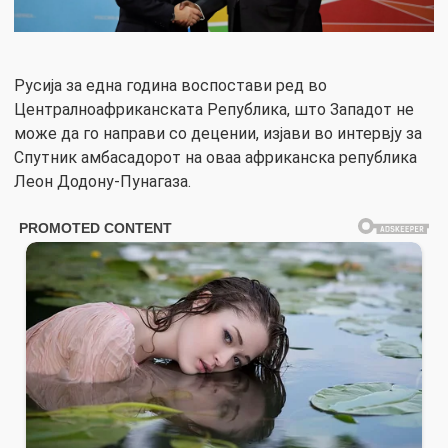
Русија за една година воспостави ред во
Централноафриканската Република, што Западот не
може да го направи со децении, изјави во интервју за
Спутник амбасадорот на оваа африканска република
Леон Додону-Пунагаза.