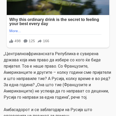
„Централноафриканската Република е суверена
држава која има право да избере со кого ќе биде
пријател. Тоа е наше право. Со Французите,
Американците и другите – колку години сме пријатели
и што направиле тие? А Русија, колку време е во ред?
За една година? „Она што тие (Французите и
Американците) не успеаја да го направат со децении,
Русија го направи за една година“, рече тој.
Амбасадорот и се заблагодари на Русија што
одговорила на повикот за помош.