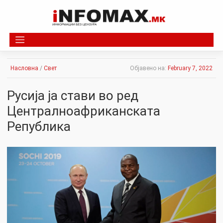
Skip
to
content
Насловна
/
Свет
Објавено на:
February 7, 2022
Русија ја стави во ред
Централноафриканската
Република