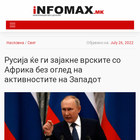
Skip
to
content
Насловна
/
Свет
Објавено на:
July 26, 2022
Русија ќе ги зајакне врските со
Африка без оглед на
активностите на Западот