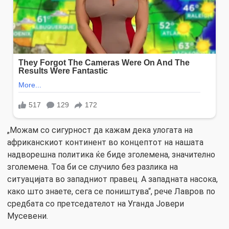
„Можам со сигурност да кажам дека улогата на
африканскиот континент во концептот на нашата
надворешна политика ќе биде зголемена, значително
зголемена. Тоа би се случило без разлика на
ситуацијата во западниот правец. А западната насока,
како што знаете, сега се поништува“, рече Лавров по
средбата со претседателот на Уганда Јовери
Мусевени.