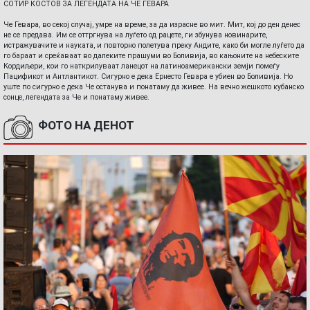
СОТИР КОСТОВ ЗА ЛЕГЕНДАТА НА ЧЕ ГЕВАРА
Че Гевара, во секој случај, умре на време, за да израсне во мит. Мит, кој до ден денес
не се предава. Им се оттргнува на луѓето од рацете, ги збунува новинарите,
истражувачите и науката, и повторно полетува преку Андите, како би могле луѓето да
го бараат и среќаваат во далеките прашуми во Боливија, во кањоните на небеските
Кордиљери, кои го наткрилуваат ланецот на латиноамерикански земји помеѓу
Пацификот и Антлантикот. Сигурно е дека Ернесто Гевара е убиен во Боливија. Но
уште по сигурно е дека Че останува и понатаму да живее. На вечно жешкото кубанско
сонце, легендата за Че и понатаму живее.
ФОТО НА ДЕНОТ