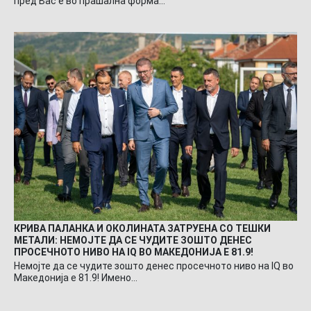
пред Вас е во прашална форма…
КРИВА ПАЛАНКА И ОКОЛИНАТА ЗАТРУЕНА СО ТЕШКИ
МЕТАЛИ: НЕМОЈТЕ ДА СЕ ЧУДИТЕ ЗОШТО ДЕНЕС
ПРОСЕЧНОТО НИВО НА IQ ВО МАКЕДОНИЈА Е 81.9!
Немојте да се чудите зошто денес просечното ниво на IQ во
Македонија е 81.9! Имено…