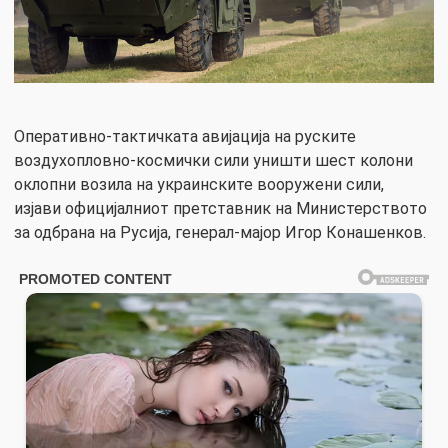
Оперативно-тактичката авијација на руските
воздухопловно-космички сили уништи шест колони
оклопни возила на украинските вооружени сили,
изјави официјалниот претставник на Министерството
за одбрана на Русија, генерал-мајор Игор Конашенков.