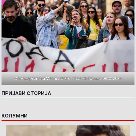
Осмомартовски Марш / Фото: Сара Митрички, 08.03.2026
ПРИЈАВИ СТОРИЈА
КОЛУМНИ