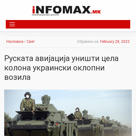
Skip
to
content
Насловна
/
Свет
Објавено на:
February 28, 2022
Руската авијација уништи цела
колона украински оклопни
возила