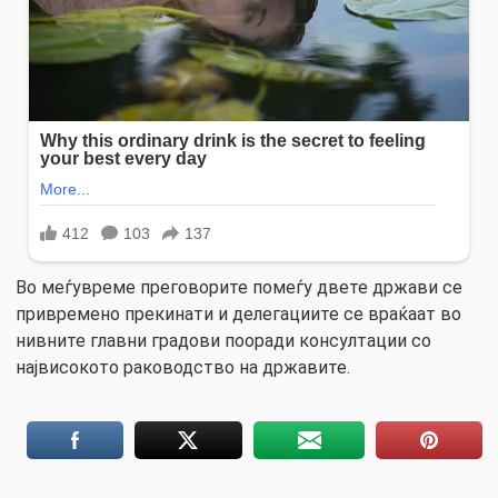
Во меѓувреме преговорите помеѓу двете држави се
привремено прекинати и делегациите се враќаат во
нивните главни градови пооради консултации со
највисокото раководство на државите.