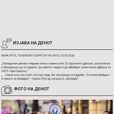
ИЗЈАВА НА ДЕНОТ
МАРК РУТЕ, ГЕНЕРАЛЕН СЕКРЕТАР НА НАТО, 03.03.2026
„Последниве денови гледаме колку е важно сите 32 сојузнички држави, вклучително
и Македонија да се здружат, да работат заедно и да обезбедат колективна одбрана на
НАТО територијата.“
„ ...Навистина ми е чест што сум овде. Ви посакувам сè најдобро. Останете безбедни –
и чувајте нè безбедни“ - порача Руте од касарната „Илинден“.
ФОТО НА ДЕНОТ