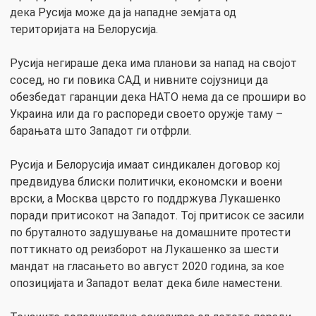
дека Русија може да ја нападне земјата од
територијата на Белорусија.
Русија негираше дека има планови за напад на својот
сосед, но ги повика САД и нивните сојузници да
обезбедат гаранции дека НАТО нема да се прошири во
Украина или да го распореди своето оружје таму –
барањата што Западот ги отфрли.
Русија и Белорусија имаат синдикален договор кој
предвидува блиски политички, економски и воени
врски, а Москва цврсто го поддржува Лукашенко
поради притисокот на Западот. Тој притисок се засили
по бруталното задушување на домашните протести
поттикнато од реизборот на Лукашенко за шести
мандат на гласањето во август 2020 година, за кое
опозицијата и Западот велат дека биле наместени.