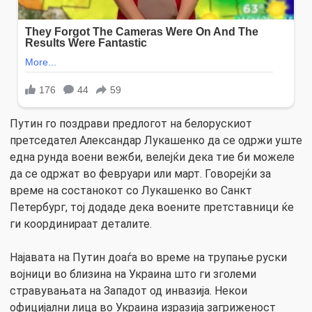
Путин го поздрави предлогот на белорускиот
претседател Александар Лукашенко да се одржи уште
една рунда воени вежби, велејќи дека тие би можеле
да се одржат во февруари или март. Говорејќи за
време на состанокот со Лукашенко во Санкт
Петербург, тој додаде дека воените претставници ќе
ги координираат деталите.
Најавата на Путин доаѓа во време на трупање руски
војници во близина на Украина што ги зголеми
стравувањата на Западот од инвазија. Некои
официјални лица во Украина изразија загриженост