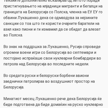
Тензиите дополнително ескалираа од летото поради
пристигнувањето на илјадници мигранти и бегалци на
границата на Белорусија со Полска, членка на ЕУ. ЕУ го
обвини Лукашенко дека се одмаздува за нејзините
санкции со тоа што ги користи очајните баратели на
азил како пиони и ги измамил да се обидат да влезат
во Полска.
Во знак на поддршка за Лукашенко, Русија спроведе
огромни воени игри со Белорусија во септември и
постојано испраќаше свои нуклеарни бомбардери во
патрола над Белорусија во последните недели.
Во средата руски и белоруски борбени авиони
заеднички патролираа во воздушниот простор на
Белорусија.
Минатиот месец Лукашенко рече дека Белорусија ќе
биде подготвена да биде домаќин на руско нуклеарно