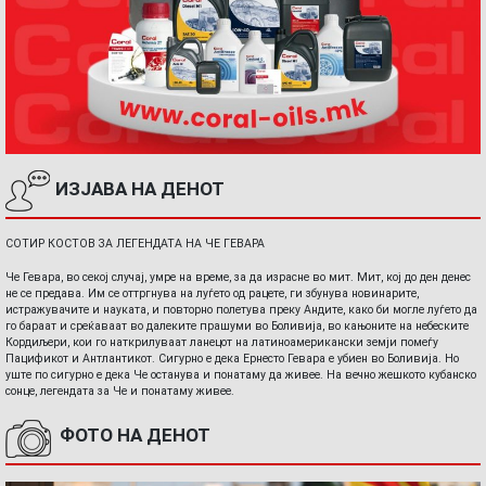
ИЗЈАВА НА ДЕНОТ
СОТИР КОСТОВ ЗА ЛЕГЕНДАТА НА ЧЕ ГЕВАРА
Че Гевара, во секој случај, умре на време, за да израсне во мит. Мит, кој до ден денес
не се предава. Им се оттргнува на луѓето од рацете, ги збунува новинарите,
истражувачите и науката, и повторно полетува преку Андите, како би могле луѓето да
го бараат и среќаваат во далеките прашуми во Боливија, во кањоните на небеските
Кордиљери, кои го наткрилуваат ланецот на латиноамерикански земји помеѓу
Пацификот и Антлантикот. Сигурно е дека Ернесто Гевара е убиен во Боливија. Но
уште по сигурно е дека Че останува и понатаму да живее. На вечно жешкото кубанско
сонце, легендата за Че и понатаму живее.
ФОТО НА ДЕНОТ