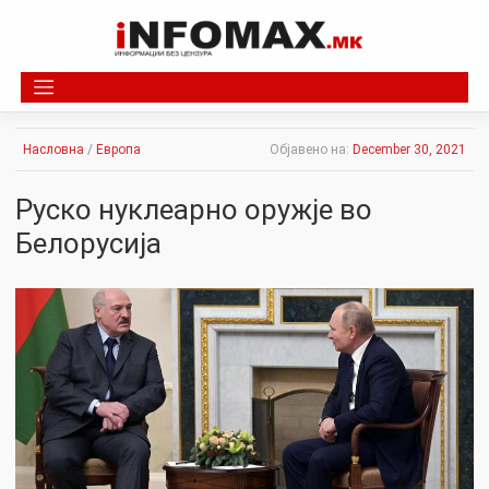
Skip
to
content
Насловна
/
Европа
Објавено на:
December 30, 2021
Руско нуклеарно оружје во
Белорусија