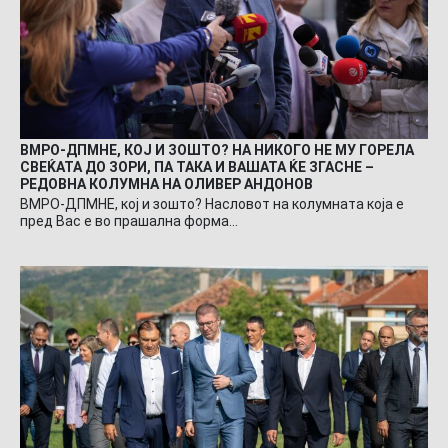
ВМРО-ДПМНЕ, КОЈ И ЗОШТО? НА НИКОГО НЕ МУ ГОРЕЛА
СВЕЌАТА ДО ЗОРИ, ПА ТАКА И ВАШАТА ЌЕ ЗГАСНЕ –
РЕДОВНА КОЛУМНА НА ОЛИВЕР АНДОНОВ
ВМРО-ДПМНЕ, кој и зошто? Насловот на колумната која е
пред Вас е во прашална форма…