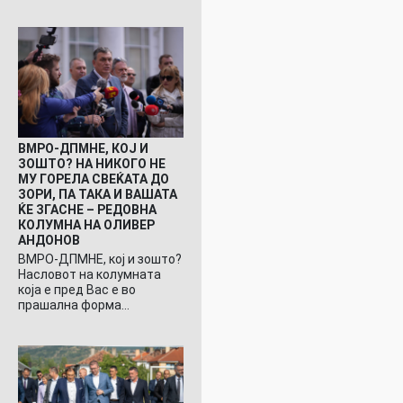
ВМРО-ДПМНЕ, КОЈ И
ЗОШТО? НА НИКОГО НЕ
МУ ГОРЕЛА СВЕЌАТА ДО
ЗОРИ, ПА ТАКА И ВАШАТА
ЌЕ ЗГАСНЕ – РЕДОВНА
КОЛУМНА НА ОЛИВЕР
АНДОНОВ
ВМРО-ДПМНЕ, кој и зошто?
Насловот на колумната
која е пред Вас е во
прашална форма…