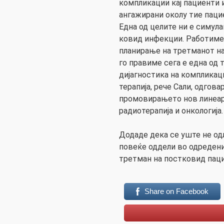
компликации кај пациенти 
ангажирани околу тие паци
Една од целите ни е симула
ковид инфекции. Работиме 
планирање на третманот н
го правиме сега е една од т
дијагностика на компликац
терапија, рече Сали, одгов
промовирањето нов линеар
радиотерапија и онкологија.
Додаде дека се уште не од
повеќе оддели во одредени
третман на постковид паци
Share on Facebook