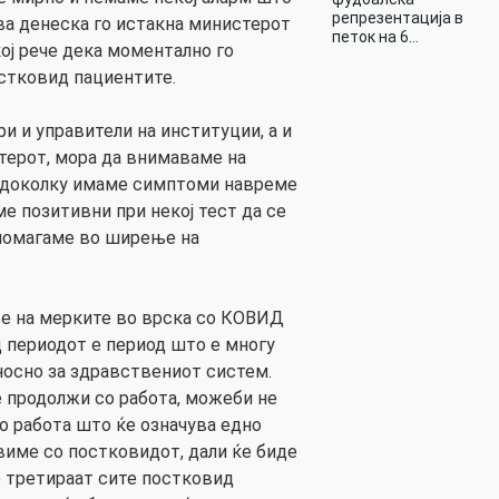
репрезентација в
Ова денеска го истакна министерот
петок на 6…
ој рече дека моментално го
стковид пациентите.
и и управители на институции, а и
стерот, мора да внимаваме на
 доколку имаме симптоми навреме
ме позитивни при некој тест да се
 помагаме во ширење на
е на мерките во врска со КОВИД
д периодот е период што е многу
дносно за здравствениот систем.
е продолжи со работа, можеби не
со работа што ќе означува едно
виме со постковидот, дали ќе биде
се третираат сите постковид