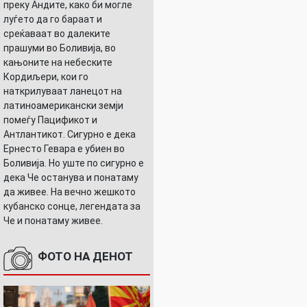
преку Андите, како би могле
луѓето да го бараат и
среќаваат во далеките
прашуми во Боливија, во
кањоните на небеските
Кордиљери, кои го
наткрилуваат ланецот на
УШНИЦАТА
латиноамерикански земји
помеѓу Пацификот и
Антлантикот. Сигурно е дека
Ернесто Гевара е убиен во
Боливија. Но уште по сигурно е
дека Че останува и понатаму
да живее. На вечно жешкото
кубанско сонце, легендата за
Че и понатаму живее.
ФОТО НА ДЕНОТ