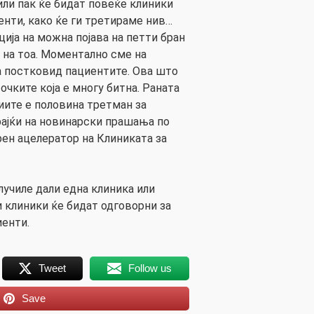
или пак ќе бидат повеќе клиники
енти, како ќе ги третираме нив…
ција на можна појава на петти бран
на тоа. Моментално сме на
а постковид пациентите. Ова што
очките која е многу битна. Раната
иите е половина третман за
арајќи на новинарски прашања по
ен ацелератор на Клиниката за
лучиле дали една клиника или
 клиники ќе бидат одговорни за
енти.
Tweet
Follow us
Save