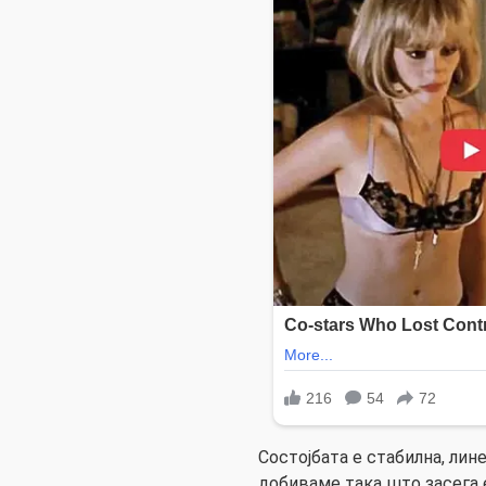
Состојбата е стабилна, лине
добиваме така што засега 