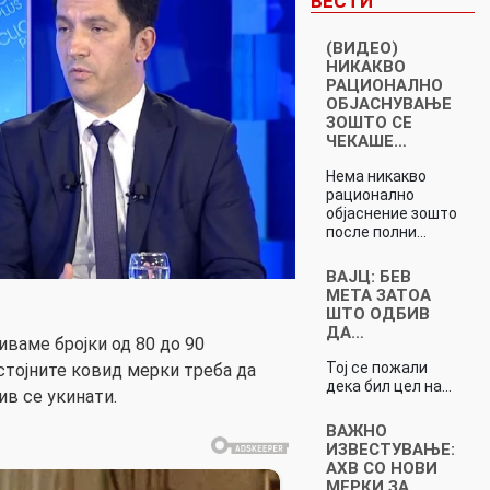
ВЕСТИ
(ВИДЕО)
НИКАКВО
РАЦИОНАЛНО
ОБЈАСНУВАЊЕ
ЗОШТО СЕ
ЧЕКАШЕ…
Нема никакво
рационално
објаснение зошто
после полни…
ВАЈЦ: БЕВ
МЕТА ЗАТОА
ШТО ОДБИВ
ДА…
иваме бројки од 80 до 90
Тој се пожали
тојните ковид мерки треба да
дека бил цел на…
ив се укинати.
ВАЖНО
ИЗВЕСТУВАЊЕ:
АХВ СО НОВИ
МЕРКИ ЗА…