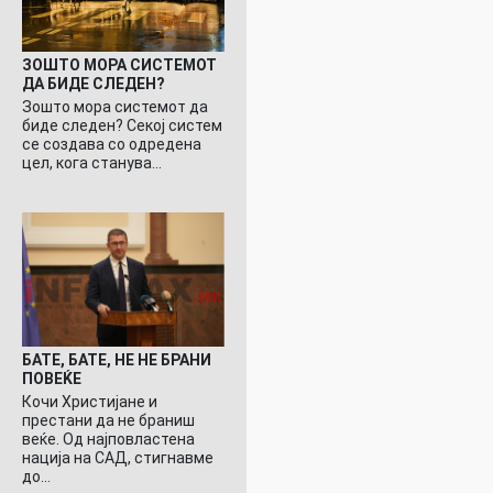
ЗОШТО МОРА СИСТЕМОТ
ДА БИДЕ СЛЕДЕН?
Зошто мора системот да
биде следен? Секој систем
се создава со одредена
цел, кога станува…
БАТЕ, БАТЕ, НЕ НЕ БРАНИ
ПОВЕЌЕ
Кочи Христијане и
престани да не браниш
веќе. Од најповластена
нација на САД, стигнавме
до…