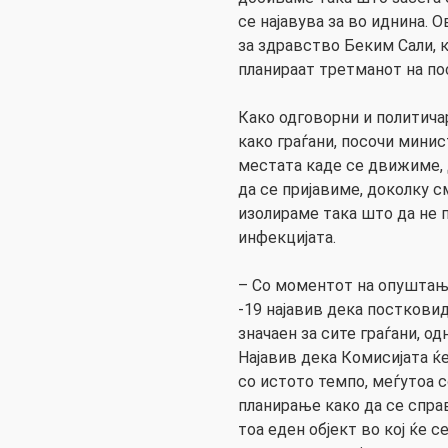
се најавува за во иднина. 
за здравство Беким Сали, к
планираат третманот на по
Како одговорни и политичар
како граѓани, посочи мини
местата каде се движиме,
да се пријавиме, доколку с
изолираме така што да не
инфекцијата.
– Со моментот на опуштањ
-19 најавив дека посткови
значаен за сите граѓани, о
Најавив дека Комисијата ќ
со истото темпо, меѓутоа 
планирање како да се спра
тоа еден објект во кој ќе 