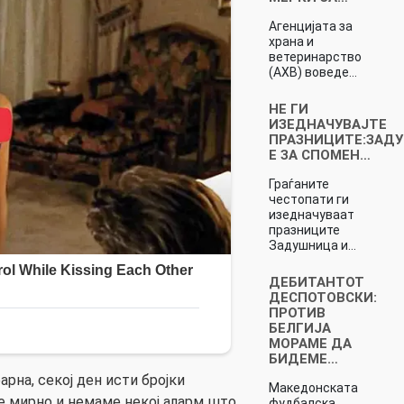
Агенцијата за
храна и
ветеринарство
(АХВ) воведе…
НЕ ГИ
ИЗЕДНАЧУВАЈТЕ
ПРАЗНИЦИТЕ:ЗАД
Е ЗА СПОМЕН…
Граѓаните
честопати ги
изедначуваат
празниците
Задушница и…
ДЕБИТАНТОТ
ДЕСПОТОВСКИ:
ПРОТИВ
БЕЛГИЈА
МОРАМЕ ДА
БИДЕМЕ…
арна, секој ден исти бројки
Македонската
е мирно и немаме некој аларм што
фудбалска