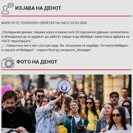
ИЗЈАВА НА ДЕНОТ
МАРК РУТЕ, ГЕНЕРАЛЕН СЕКРЕТАР НА НАТО, 03.03.2026
„Последниве денови гледаме колку е важно сите 32 сојузнички држави, вклучително
и Македонија да се здружат, да работат заедно и да обезбедат колективна одбрана на
НАТО територијата.“
„ ...Навистина ми е чест што сум овде. Ви посакувам сè најдобро. Останете безбедни –
и чувајте нè безбедни“ - порача Руте од касарната „Илинден“.
ФОТО НА ДЕНОТ