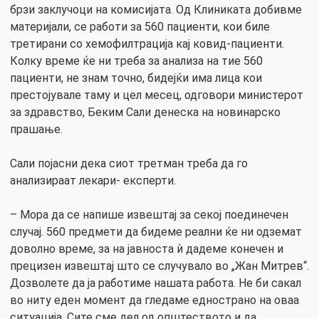
брзи заклучоци на комисијата. Од Клиниката добивме
материјали, се работи за 560 пациенти, кои биле
третирани со хемофилтрација кај ковид-пациенти.
Колку време ќе ни треба за анализа на тие 560
пациенти, не знам точно, бидејќи има лица кои
престојувале таму и цел месец, одговори министерот
за здравство, Беким Сали денеска на новинарско
прашање.
Сали појасни дека сиот третман треба да го
анализираат лекари- експерти.
– Мора да се напише извештај за секој поединечен
случај. 560 предмети да бидеме реални ќе ни одземат
доволно време, за на јавноста ѝ дадеме конечен и
прецизен извештај што се случувало во „Жан Митрев“.
Дозволете да ја работиме нашата работа. Не би сакал
во ниту еден момент да гледаме еднострано на оваа
ситуација. Сите сме дел од општеството и да