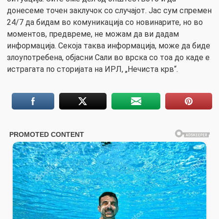
донесеме точен заклучок со случајот. Јас сум спремен
24/7 да бидам во комуникација со новинарите, но во
моментов, предвреме, не можам да ви дадам
информација. Секоја таква информација, може да биде
злоупотребена, објасни Сали во врска со тоа до каде е
истрагата по сторијата на ИРЛ, „Нечиста крв“.