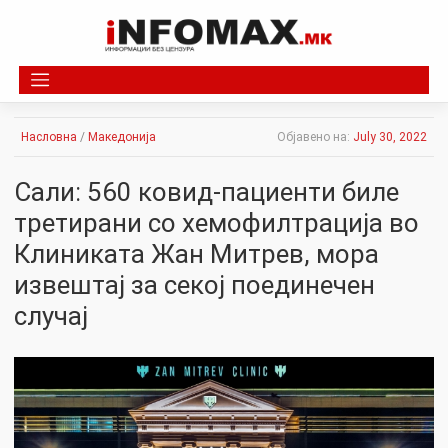
Skip
to
content
Насловна
/
Македонија
Објавено на:
July 30, 2022
Сали: 560 ковид-пациенти биле
третирани со хемофилтрација во
Клиниката Жан Митрев, мора
извештај за секој поединечен
случај