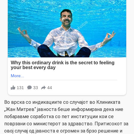
Во врска со индикациите со случајот во Клиниката
„Жан Митрев“ јавноста беше информирана дека ние
побаравме соработка со пет институции кои се
поврзани со министерот за здравство. Притисокот за
овој случај од јавноста е огромен за брзо решение и