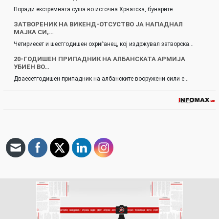
Поради екстремната суша во источна Хрватска, бунарите…
ЗАТВОРЕНИК НА ВИКЕНД-ОТСУСТВО ЈА НАПАДНАЛ
МАЈКА СИ,…
Четириесет и шестгодишен охриѓанец, кој издржувал затворска…
20-ГОДИШЕН ПРИПАДНИК НА АЛБАНСКАТА АРМИЈА
УБИЕН ВО…
Дваесетгодишен припадник на албанските вооружени сили е…