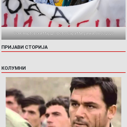
Осмомартовски Марш / Фото: Сара Митрички, 08.03.2026
ПРИЈАВИ СТОРИЈА
КОЛУМНИ