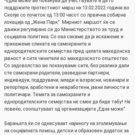
-Една може ве поканува да учествувате и да го
поддржите протестниот марш на 13.02.2022 година во
Скопје со почеток од 13:00 часот со првична собирна
локација од „Жена Парк”. Мирниот маршот ќе се
движи регулирано се до Министерството за труд и
социјална политика. Со ова сакаме да ја искажеме и
прикажеме сликата на самохраните и
еднородителските семејства пред целата македонска
јавност и сите чинители во македонското општество.
Со задоволство ве покануваме сите, без разлика дали
сте самохрани родители, разведени партнери,
индивидуи, поддрувачи, млади и возрасни, новинари и
репортери, вработени и невработени, јавни личности и
политичари. Темата за самохраните и
еднородителските семејства не смее да биде табу! Не
повеќе, соопштуваат од организацијата „Една може“.
Барањата ќе се однесуваат најмногу на зголемување
на социјалната помош, детски и образовен додаток за