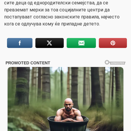
сите деца од еднородителски семејства, да се
превземат мерки за тоа социјалните центри да
постапуваат согласно законските правила, најчесто
кога се одлучува кому ќе припадне детето.