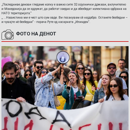
„Последниве денови гледаме колку е важно сите 32 сојузнички држави, вклучително
и Македонија да се здружат, да работат заедно и да обезбедат колективна одбрана на
НАТО територијата.“
„ ...Навистина ми е чест што сум овде. Ви посакувам сè најдобро. Останете безбедни –
и чувајте нè безбедни“ - порача Руте од касарната „Илинден“.
ФОТО НА ДЕНОТ