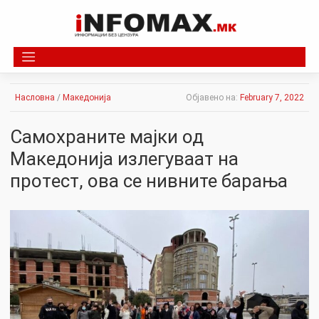
Skip
to
content
Насловна
/
Македонија
Објавено на:
February 7, 2022
Самохраните мајки од
Македонија излегуваат на
протeст, ова се нивните барања