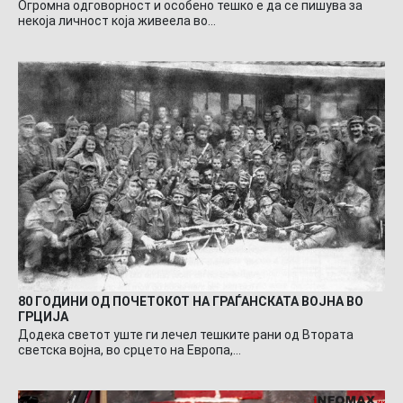
Огромна одговорност и особено тешко е да се пишува за
некоја личност која живеела во…
80 ГОДИНИ ОД ПОЧЕТОКОТ НА ГРАЃАНСКАТА ВОЈНА ВО
ГРЦИЈА
Додека светот уште ги лечел тешките рани од Втората
светска војна, во срцето на Европа,…