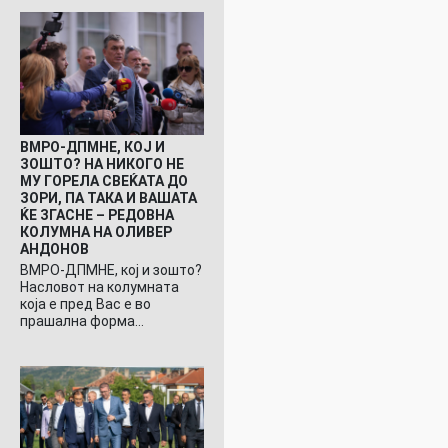
ВМРО-ДПМНЕ, КОЈ И
ЗОШТО? НА НИКОГО НЕ
МУ ГОРЕЛА СВЕЌАТА ДО
ЗОРИ, ПА ТАКА И ВАШАТА
ЌЕ ЗГАСНЕ – РЕДОВНА
КОЛУМНА НА ОЛИВЕР
АНДОНОВ
ВМРО-ДПМНЕ, кој и зошто?
Насловот на колумната
која е пред Вас е во
прашална форма…