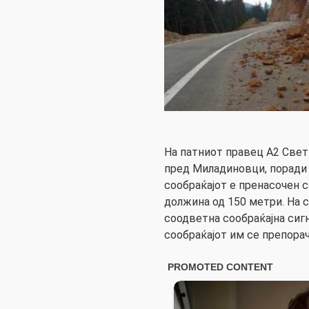
На патниот правец А2 Свет
пред Миладиновци, поради 
сообраќајот е пренасочен с
должина од 150 метри. На 
соодветна сообраќајна сигн
сообраќајот им се препора