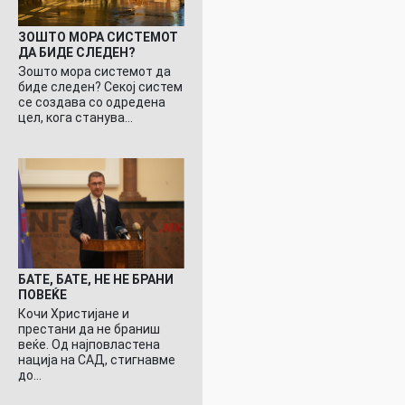
ЗОШТО МОРА СИСТЕМОТ
ДА БИДЕ СЛЕДЕН?
Зошто мора системот да
биде следен? Секој систем
се создава со одредена
цел, кога станува…
БАТЕ, БАТЕ, НЕ НЕ БРАНИ
ПОВЕЌЕ
Кочи Христијане и
престани да не браниш
веќе. Од најповластена
нација на САД, стигнавме
до…