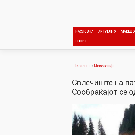
Skip
to
content
НАСЛОВНА
АКТУЕЛНО
МАКЕДО
СПОРТ
Насловна
/
Македонија
Свлечиште на па
Сообраќајот се о