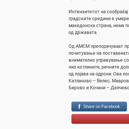
Интензитетот на сообраќај
градските средини е умере
македонска страна, нема п
од државата.
Од АМСМ препорачуваат пр
почитување на поставената
внимателно управување со 
низ котлините, речните до
од појава на одрони. Ова п
Катланово – Велес, Мавров
Берово и Кочани – Делчево
Share on Facebook