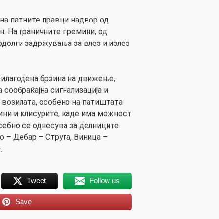
 на патните правци надвор од
н. На граничните премини, од
одолги задржувања за влез и излез
илагодена брзина на движење,
 сообраќајна сигнализација и
возилата, особено на патиштата
лини и клисурите, каде има можност
осебно се однесува за делниците
о – Дебар – Струга, Виница –
.
Tweet
Follow us
Save