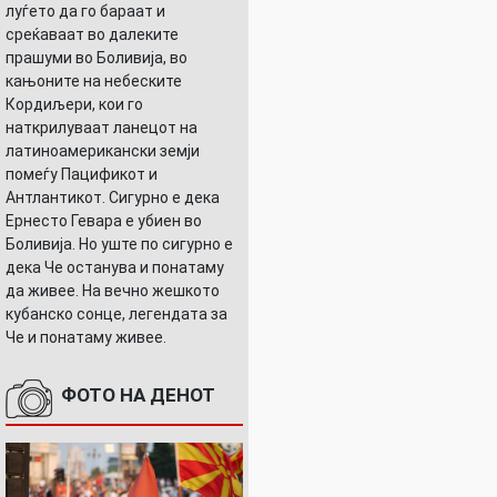
луѓето да го бараат и
среќаваат во далеките
прашуми во Боливија, во
кањоните на небеските
Кордиљери, кои го
УШНИЦАТА
наткрилуваат ланецот на
латиноамерикански земји
помеѓу Пацификот и
Антлантикот. Сигурно е дека
Ернесто Гевара е убиен во
Боливија. Но уште по сигурно е
дека Че останува и понатаму
да живее. На вечно жешкото
кубанско сонце, легендата за
Че и понатаму живее.
ФОТО НА ДЕНОТ