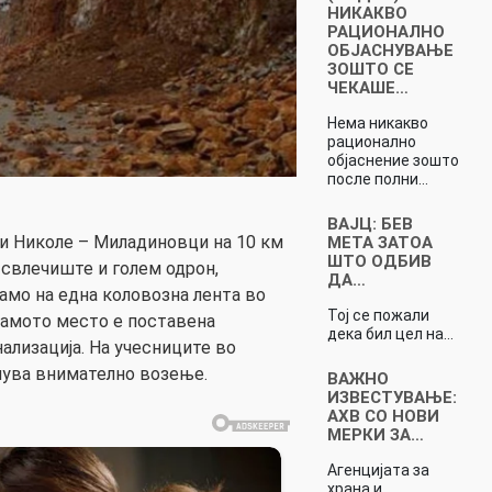
НИКАКВО
РАЦИОНАЛНО
ОБЈАСНУВАЊЕ
ЗОШТО СЕ
ЧЕКАШЕ…
Нема никакво
рационално
објаснение зошто
после полни…
ВАЈЦ: БЕВ
и Николе – Миладиновци на 10 км
МЕТА ЗАТОА
ШТО ОДБИВ
свлечиште и голем одрон,
ДА…
амо на една коловозна лента во
Тој се пожали
самото место е поставена
дека бил цел на…
ализација. На учесниците во
чува внимателно возење.
ВАЖНО
ИЗВЕСТУВАЊЕ:
АХВ СО НОВИ
МЕРКИ ЗА…
Агенцијата за
храна и