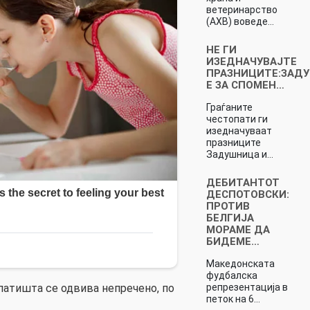
ветеринарство
(АХВ) воведе…
НЕ ГИ
ИЗЕДНАЧУВАЈТЕ
ПРАЗНИЦИТЕ:ЗАД
Е ЗА СПОМЕН…
Граѓаните
честопати ги
изедначуваат
празниците
Задушница и…
ДЕБИТАНТОТ
ДЕСПОТОВСКИ:
ПРОТИВ
БЕЛГИЈА
МОРАМЕ ДА
БИДЕМЕ…
Македонската
фудбалска
репрезентација в
патишта се одвива непречено, по
петок на 6…