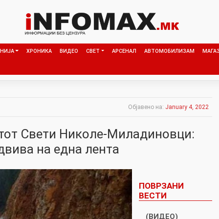
НИЈА
ХРОНИКА
ВИДЕО
СВЕТ
АРСЕНАЛ
АВТОМОБИЛИЗАМ
МАГА
Објавено на:
January 4, 2022
тот Свети Николе-Миладиновци:
двива на една лента
ПОВРЗАНИ
ВЕСТИ
(ВИДЕО)