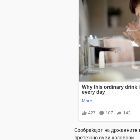
Сообраќајот на државните 
претежно суви коловози.