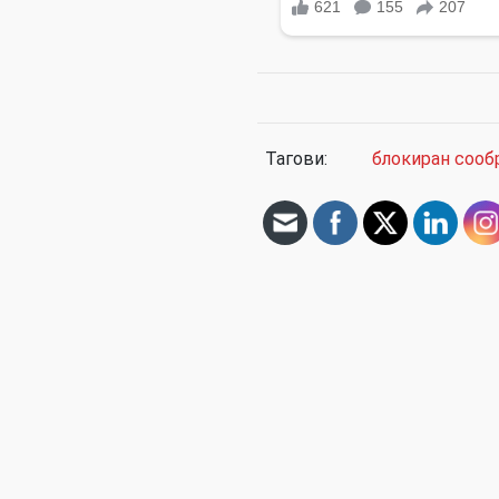
Тагови:
блокиран сооб