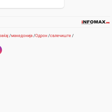
раќај
/
македонија
/
Одрон
/
свлечиште
/