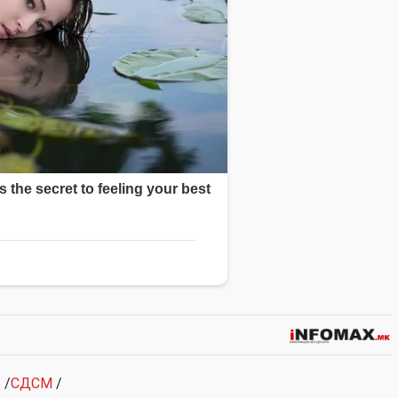
е
/
СДСМ
/