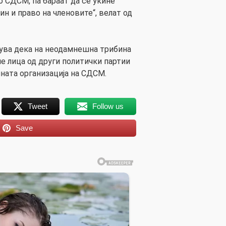
о СДСМ, па бараат да се укине
н и право на членовите“, велат од
инува дека на неодамнешна трибина
е лица од други политички партии
ната организација на СДСМ.
Tweet
Follow us
Save