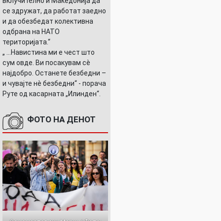
вклучително и Македонија да
се здружат, да работат заедно
и да обезбедат колективна
одбрана на НАТО
територијата.“
„ ...Навистина ми е чест што
сум овде. Ви посакувам сè
најдобро. Останете безбедни –
и чувајте нè безбедни“ - порача
Руте од касарната „Илинден“.
ФОТО НА ДЕНОТ