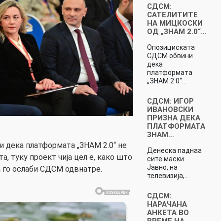
СДСМ:
САТЕЛИТИТЕ
НА МИЦКОСКИ
ОД „ЗНАМ 2.0“…
Опозициската
СДСМ обвини
дека
платформата
„ЗНАМ 2.0“…
СДСМ: ИГОР
ИВАНОВСКИ
ПРИЗНА ДЕКА
ПЛАТФОРМАТА
ЗНАМ…
 дека платформата „ЗНАМ 2.0“ не
Денеска паднаа
та, туку проект чија цел е, како што
сите маски.
Јавно, на
а го ослаби СДСМ одвнатре.
телевизија,…
СДСМ:
НАРАЧАНА
АНКЕТА ВО
ВРЕМЕ НА