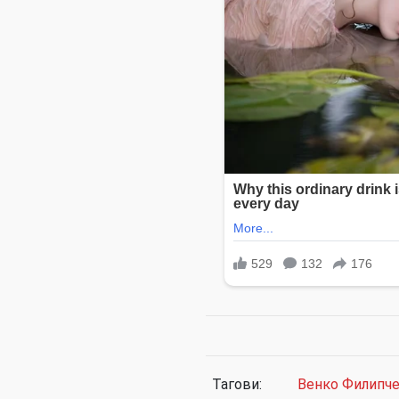
Тагови:
Венко Филипч