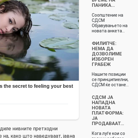
ПАНИКА…
Соопштение на
СДСМ
Објавувањето на
новата анкета…
ФИЛИПЧЕ:
НЕМА ДА
ДОЗВОЛИМЕ
ИЗБОРЕН
ГРАБЕЖ
Нашите позиции
се принципиелни,
СДСМ ќе остане…
СДСМ ЈА
НАПАДНА
НОВАТА
ПЛАТФОРМА:
ЈА
ПРОДАВААТ…
диле нивните претходни
Кога луѓе кои со
 на, како што наведуваат, јавна