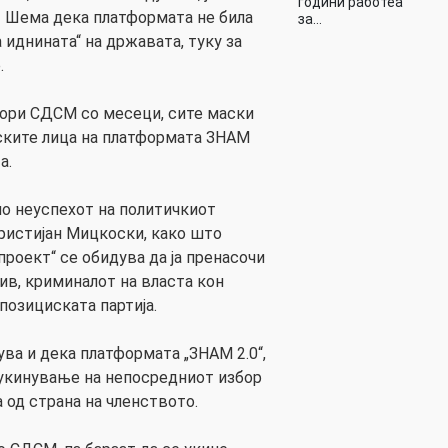
години работеа
– Шема дека платформата не била
за…
 иднината“ на државата, туку за
.
вори СДСМ со месеци, сите маски
ските лица на платформата ЗНАМ
а.
о неуспехот на политичкиот
ристијан Мицкоски, како што
проект“ се обидува да ја пренасочи
нив, криминалот на власта кон
позициската партија.
ва и дека платформата „ЗНАМ 2.0“,
 укинување на непосредниот избор
а од страна на членството.