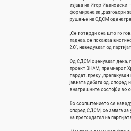
изјава на Игор Ивановски 
формирана за „разговори за
рушење на СДСМ одвнатре
„Се потврди она што го го
паднаа, се покажаа вистин
2.0“, наведуваат од партијат
Од СДСМ оценуваат дека, п
проект ЗНАМ, премиерот Х
тврдат, преку „препакуван 
јавната дебата од, според 
внатрешните состојби во о
Во соопштението се наведу
според СДСМ, се залага за
на претседател на партијат