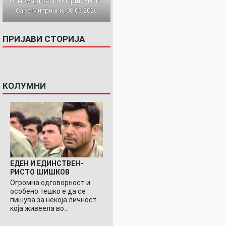
Осмомартовски Марш / Фото:
Сара Митрички, 08.03.2026
ПРИЈАВИ СТОРИЈА
КОЛУМНИ
ЕДЕН И ЕДИНСТВЕН-
РИСТО ШИШКОВ
Огромна одговорност и
особено тешко е да се
пишува за некоја личност
која живеела во…