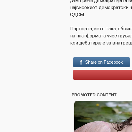
„Им пречи демократијата в
највисокиот демократски чи
СДСМ.
Партијата, исто така, обв
на платформата учествувал
кои дебатирале за внатреш
Share on Facebook