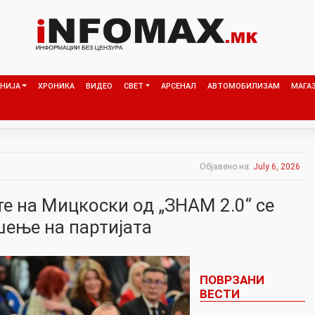
НИЈА
ХРОНИКА
ВИДЕО
СВЕТ
АРСЕНАЛ
АВТОМОБИЛИЗАМ
МАГА
Објавено на:
July 6, 2026
е на Мицкоски од „ЗНАМ 2.0“ се
шење на партијата
ПОВРЗАНИ
ВЕСТИ