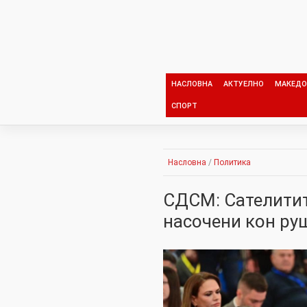
Skip
to
content
НАСЛОВНА
АКТУЕЛНО
МАКЕДО
СПОРТ
Насловна
/
Политика
СДСМ: Сателитит
насочени кон ру