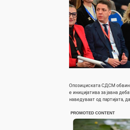
Опозициската СДСМ обвини
е иницијатива за јавна деба
наведуваат од партијата, д