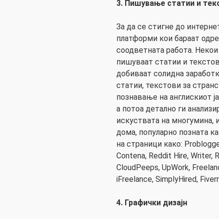
3. Пишување статии и тек
За да се стигне до интерне
платформи кои бараат одр
соодветната работа. Некои 
пишуваат статии и текстов
добиваат солидна заработк
статии, текстови за странс
познавање на англискиот ј
а потоа детално ги анализи
искуствата на многумина, 
дома, популарно позната ка
на страници како: Problogger
Contena, Reddit Hire, Writer, 
CloudPeeps, UpWork, Freelanc
iFreelance, SimplyHired, Fiverr
4. Графички дизајн