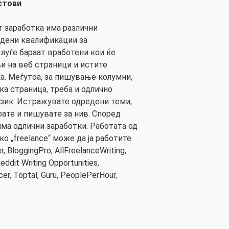
стови
т заработка има различни
едени квалификации за
луѓе бараат вработени кои ќе
и на веб страници и истите
а. Меѓутоа, за пишување колумни,
ка страница, треба и одлично
азик. Истражувате одредени теми,
рате и пишувате за нив. Според
има одлични заработки. Работата од
ко „freelance“ може да ја работите
, BloggingPro, AllFreelanceWriting,
Reddit Writing Opportunities,
er, Toptal, Guru, PeoplePerHour,
.