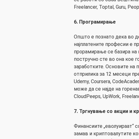
Freelancer, Toptal, Guru, Peop
6. Програмирање
Општо е познато дека во 
најплатените професии е п
прорамирање се базира на 
постручно сте во она кое г
заработките. Основите на 
отприлика за 12 месеци пр
Udemy, Coursera, CodeAcade
може да се најде на горен
CloudPeeps, UpWork, Freelan
7. Тргнување со акции и к
Финансиите „еволуираат“ со
замав и криптовалутите кои