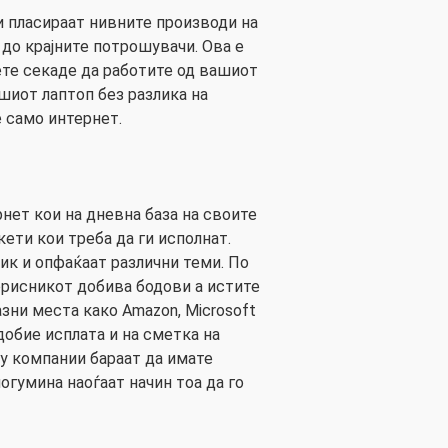
и пласираат нивните производи на
 до крајните потрошувачи. Ова е
ете секаде да работите од вашиот
шиот лаптоп без разлика на
е само интернет.
нет кои на дневна база на своите
ети кои треба да ги исполнат.
зик и опфаќаат различни теми. По
корисникот добива бодови а истите
зни места како Amazon, Microsoft
добие исплата и на сметка на
гу компании бараат да имате
огумина наоѓаат начин тоа да го