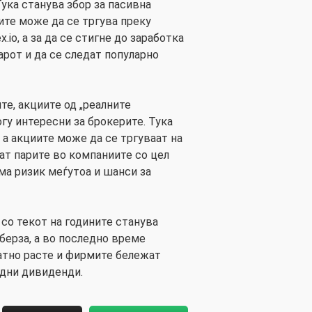
ука станува збор за пасивна
ите може да се тргува преку
x.io, а за да се стигне до заработка
арот и да се следат популарно
те, акциите од „реалните
гу интересни за брокерите. Тука
 а акциите може да се тргуваат на
аат парите во компаниите со цел
ма ризик меѓутоа и шанси за
 со текот на годините станува
берза, а во последно време
атно расте и фирмите бележат
идни дивиденди.