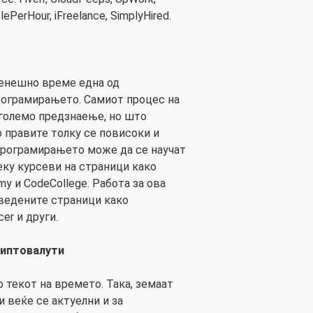
lePerHour, iFreelance, SimplyHired.
денешно време една од
рограмирањето. Самиот процес на
големо предзнаење, но што
о правите толку се повисоки и
програмирањето може да се научат
еку курсеви на страници како
my и CodeCollege. Работа за ова
аведените страници како
cer и други.
риптовалути
 текот на времето. Така, земаат
 веќе се актуелни и за