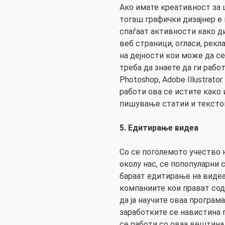
Ако имате креативност за ц
тогаш графички дизајнер е 
спаѓаат активности како диз
веб страници, огласи, рекл
на дејности кои може да се
треба да знаете да ги рабо
Photoshop, Adobe Illustrato
работи ова се истите како 
пишување статии и тексто
5. Едитирање видеа
Со се поголемото учество 
околу нас, се попопуларни
бараат едитирање на видеа.
компаниите кои прават сод
да ја научите оваа програм
заработките се навистина 
се работи со оваа вештина с