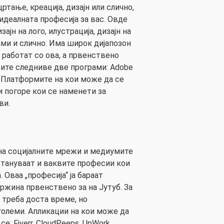
ртање, креација, дизајн или слично,
идеалната професија за вас. Овде
ајн на лого, илустрација, дизајн на
ами и слично. Има широк дијапозон
 работат со ова, а првенствено
тите следниве две програми: Adobe
r. Платформите на кои може да се
и погоре кои се наменети за
ви.
на социјалните мрежи и медиумите
 стануваат и ваквите професии кои
 Оваа „професија“ ја бараат
ржина првенствено за на Јутуб. За
а треба доста време, но
големи. Апликации на кои може да
е: Fiverr, CloudPeeps, UpWork,