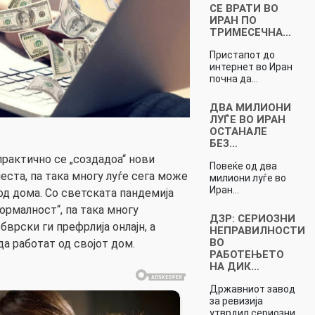
СЕ ВРАТИ ВО
ИРАН ПО
ТРИМЕСЕЧНА…
Пристапот до
интернет во Иран
почна да…
ДВА МИЛИОНИ
ЛУЃЕ ВО ИРАН
ОСТАНАЛЕ
БЕЗ…
 практично се „создадоа“ нови
Повеќе од два
еста, па така многу луѓе сега може
милиони луѓе во
Иран…
од дома. Со светската пандемија
ормалност“, па така многу
ДЗР: СЕРИОЗНИ
врски ги префрлија онлајн, а
НЕПРАВИЛНОСТИ
ВО
а работат од својот дом.
РАБОТЕЊЕТО
НА ДИК…
Државниот завод
за ревизија
утврдил сериозни