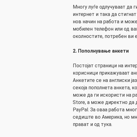
Многу луѓе одлучуваат да г
интернет и така да стигнат
нов начин на работа и мож
мобилен телефон или од ва
околностите, потребен ви 
2. Пополнување анкети
Постојат страници на интер
корисници прикажуваат анк
Анкетите се на англиски ја
секоја пополнета анкета, 
може да ги искористи на ра
Store, а може директно да 
PayPal. За оваа работа мно
седиште во Америка, но мн
прават и од тука.