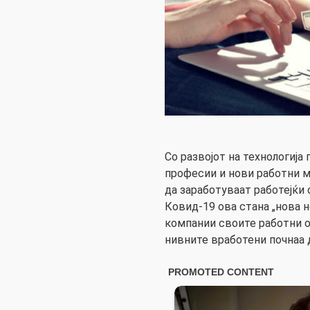
Со развојот на технологија
професии и нови работни м
да заработуваат работејќи 
Ковид-19 ова стана „нова н
компании своите работни об
нивните вработени почнаа д