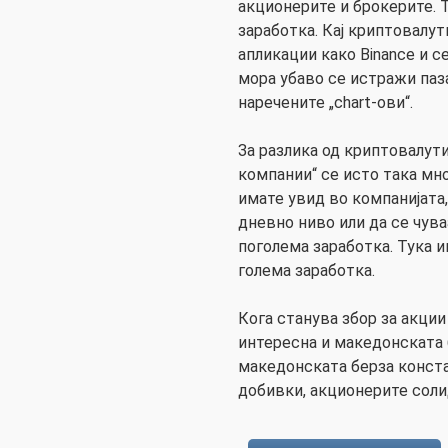
акционерите и брокерите. Т
заработка. Кај криптовалут
апликации како Binance и ce
мора убаво се истражи паз
наречените „chart-ови“.
За разлика од криптовалути
компании“ се исто така мно
имате увид во компанијата,
дневно ниво или да се чув
поголема заработка. Тука и
голема заработка.
Кога станува збор за акции
интересна и македонската 
македонската берза конст
добивки, акционерите сол