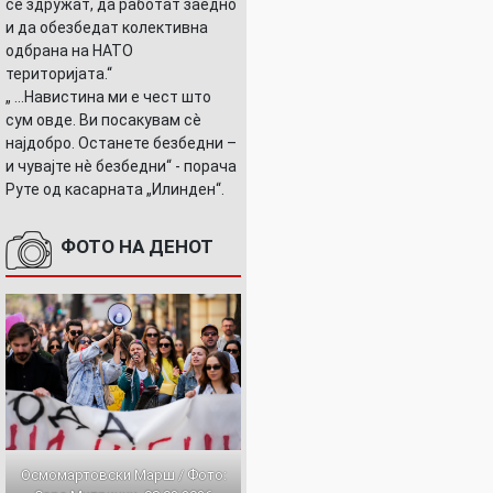
се здружат, да работат заедно
и да обезбедат колективна
одбрана на НАТО
територијата.“
„ ...Навистина ми е чест што
сум овде. Ви посакувам сè
најдобро. Останете безбедни –
и чувајте нè безбедни“ - порача
Руте од касарната „Илинден“.
ФОТО НА ДЕНОТ
Осмомартовски Марш / Фото: