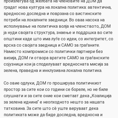
произлегува од желбата на членовите на ДОМ да
градат нова култура на локална политика: автентична,
вредносно доследна и поврзана со вистинските
потреби на локалните заедници. Во оваа насока на
исполнување на политичка волја на членството, ДОМ
ја нуди својата структура, знаење и поддршка во сите
општини каде што има луѓе со идеи, со интегритет, со
врска со својата заедница и САМО за граѓаните.
Наместо компромиси со политички партнери без
визија, ДОМ ги отвора вратите САМО за граѓанските
сојузници кои ја споделуваат вредносната мисија за
зелена, праведна и инклузивна локална политика.
Со овие одлуки, ДОМ го проширува политичкиот
простор за сите кои со години се бореле, но не биле
слушнати и за сите оние кои сметаат дека „Коалиција
за зелена иднина“ е неопходното нешто за нашата
татковина. За сите што сè уште веруваат дека
политиката може да биде доследна, вредносна и