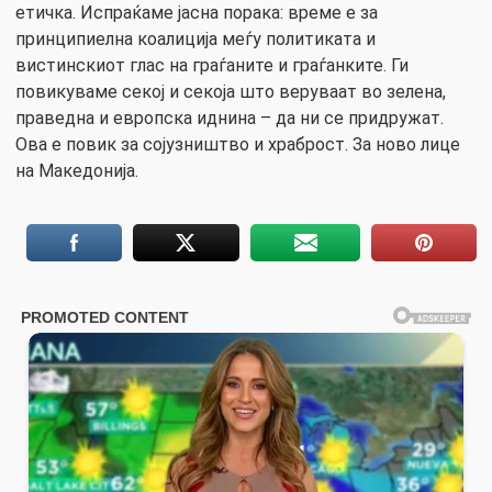
етичка. Испраќаме јасна порака: време е за
принципиелна коалиција меѓу политиката и
вистинскиот глас на граѓаните и граѓанките. Ги
повикуваме секој и секоја што веруваат во зелена,
праведна и европска иднина – да ни се придружат.
Ова е повик за сојузништво и храброст. За ново лице
на Македонија.