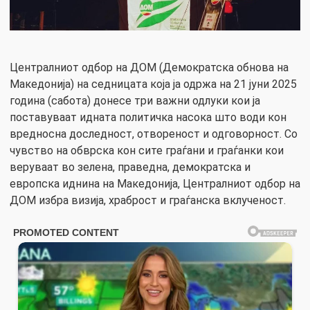
Централниот одбор на ДОМ (Демократска обнова на
Македонија) на седницата која ја одржа на 21 јуни 2025
година (сабота) донесе три важни одлуки кои ја
поставуваат идната политичка насока што води кон
вредносна доследност, отвореност и одговорност. Со
чувство на обврска кон сите граѓани и граѓанки кои
веруваат во зелена, праведна, демократска и
европска иднина на Македонија, Централниот одбор на
ДОМ избра визија, храброст и граѓанска вклученост.