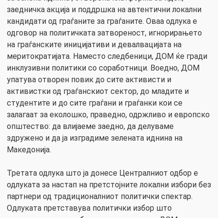
заедничка акција и поддршка на автентични локални
кандидати од граѓаните за граѓаните. Оваа одлука е
одговор на политичката затвореност, игнорирањето
на граѓанските иницијативи и девалвацијата на
меритократијата. Наместо следбеници, ДОМ ќе гради
инклузивни политики со соработници. Воедно, ДОМ
упатува отворен повик до сите активисти и
активистки од граѓанскиот сектор, до младите и
студентите и до сите граѓани и граѓанки кои се
залагаат за еколошко, праведно, одржливо и европско
општество: да влијаеме заедно, да делуваме
здружено и да ја изградиме зелената иднина на
Македонија.
Третата одлука што ја донесе Централниот одбор е
одлуката за настап на претстојните локални избори без
партнери од традиционалниот политички спектар.
Одлуката претставува политички избор што