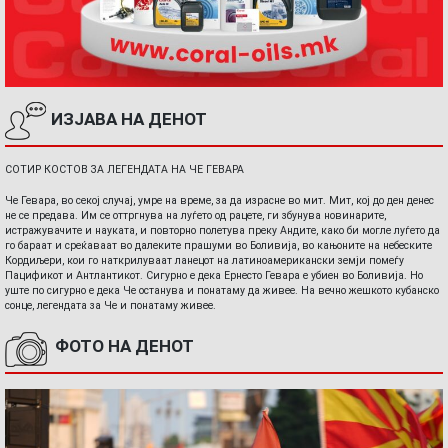
ИЗЈАВА НА ДЕНОТ
СОТИР КОСТОВ ЗА ЛЕГЕНДАТА НА ЧЕ ГЕВАРА
Че Гевара, во секој случај, умре на време, за да израсне во мит. Мит, кој до ден денес
не се предава. Им се оттргнува на луѓето од рацете, ги збунува новинарите,
истражувачите и науката, и повторно полетува преку Андите, како би могле луѓето да
го бараат и среќаваат во далеките прашуми во Боливија, во кањоните на небеските
Кордиљери, кои го наткрилуваат ланецот на латиноамерикански земји помеѓу
Пацификот и Антлантикот. Сигурно е дека Ернесто Гевара е убиен во Боливија. Но
уште по сигурно е дека Че останува и понатаму да живее. На вечно жешкото кубанско
сонце, легендата за Че и понатаму живее.
ФОТО НА ДЕНОТ