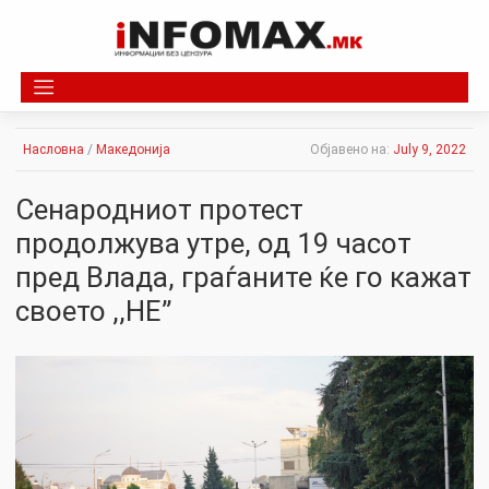
Skip
to
content
Насловна
/
Македонија
Објавено на:
July 9, 2022
Сенародниот протест
продолжува утре, од 19 часот
пред Влада, граѓаните ќе го кажат
своето ,,НЕ”