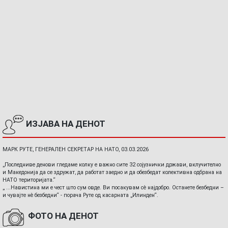
ИЗЈАВА НА ДЕНОТ
МАРК РУТЕ, ГЕНЕРАЛЕН СЕКРЕТАР НА НАТО, 03.03.2026
„Последниве денови гледаме колку е важно сите 32 сојузнички држави, вклучително
и Македонија да се здружат, да работат заедно и да обезбедат колективна одбрана на
НАТО територијата.“
„ ...Навистина ми е чест што сум овде. Ви посакувам сè најдобро. Останете безбедни –
и чувајте нè безбедни“ - порача Руте од касарната „Илинден“.
ФОТО НА ДЕНОТ