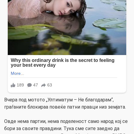
Вчера под мотото „Ултиматум – Не благодарам“,
граѓаните блокираа повеќе патни правци низ земјата.
Овде нема партии, нема поделеност само народ кој се
бори за своите правдини. Тука сме сите заедно да