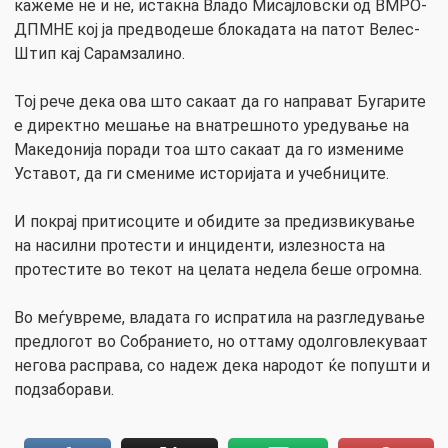
кажеме не и не, истакна Владо Мисајловски од ВМРО-
ДПМНЕ кој ја предводеше блокадата на патот Велес-
Штип кај Сарамзалино.
Тој рече дека ова што сакаат да го направат Бугарите
е директно мешање на внатрешното уредување на
Македонија поради тоа што сакаат да го измениме
Уставот, да ги смениме историјата и учебниците.
И покрај притисоците и обидите за предизвикување
на насилни протести и инциденти, излезноста на
протестите во текот на целата недела беше огромна.
Во меѓувреме, владата го испратила на разгледување
предлогот во Собранието, но оттаму одолговлекуваат
негова расправа, со надеж дека народот ќе попушти и
подзаборави.