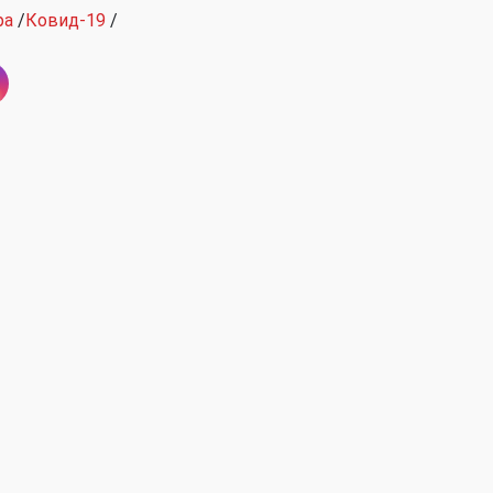
ра
/
Ковид-19
/