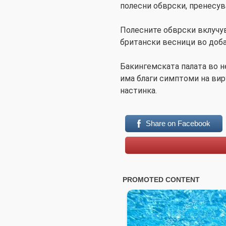
полесни обврски, пренесува
Полесните обврски вклучув
британски весници во доба
Бакингемската палата во н
има благи симптоми на вир
настинка.
Share on Facebook