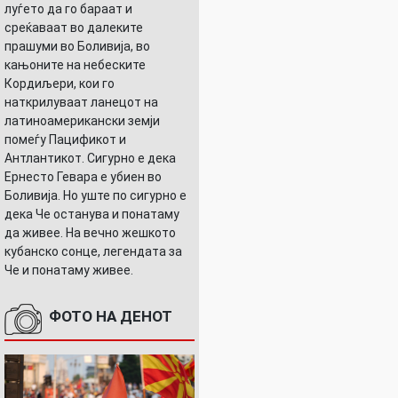
луѓето да го бараат и
среќаваат во далеките
прашуми во Боливија, во
кањоните на небеските
Кордиљери, кои го
наткрилуваат ланецот на
латиноамерикански земји
помеѓу Пацификот и
Антлантикот. Сигурно е дека
Ернесто Гевара е убиен во
Боливија. Но уште по сигурно е
дека Че останува и понатаму
да живее. На вечно жешкото
кубанско сонце, легендата за
Че и понатаму живее.
ФОТО НА ДЕНОТ