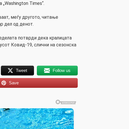
 „Washington Times“.
аат, меѓу другото, читање
р дел од денот.
еделата потврди дека кралицата
усот Ковид-19, слични на сезонска
Tweet
Follow us
Save