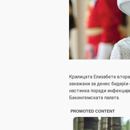
Кралицата Елизабета втора
закажани за денес бидејќи
настинка поради инфекција
Бакингемската палата.