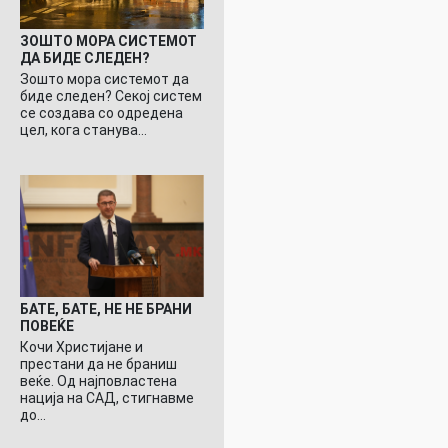
ЗОШТО МОРА СИСТЕМОТ
ДА БИДЕ СЛЕДЕН?
Зошто мора системот да
биде следен? Секој систем
се создава со одредена
цел, кога станува…
БАТЕ, БАТЕ, НЕ НЕ БРАНИ
ПОВЕЌЕ
Кочи Христијане и
престани да не браниш
веќе. Од најповластена
нација на САД, стигнавме
до…