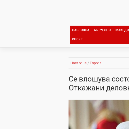
Skip
to
content
НАСЛОВНА
АКТУЕЛНО
МАКЕДО
СПОРТ
Насловна
/
Европа
Се влошува сост
Откажани делов