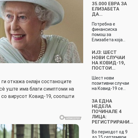
35.000 ЕВРА ЗА
ЕЛИЗАБЕТА
ДА…
Потребна е
финансиска
помош за
Елизабета која…
ИЈЗ: ШЕСТ
НОВИ СЛУЧАИ
НА КОВИД-19,
ПОСТОИ…
Шест нови
 ги откажа онлајн состаноците
позитивни случаи
на Ковид-19 се…
 сè уште има благи симптоми на
 со вирусот Ковид-19, соопшти
ЗА ЕДНА
НЕДЕЛА
ПОЧИНАЛЕ 4
ЛИЦА:
РЕГИСТРИРАНИ…
Во периодот од 9
до 15 септември…