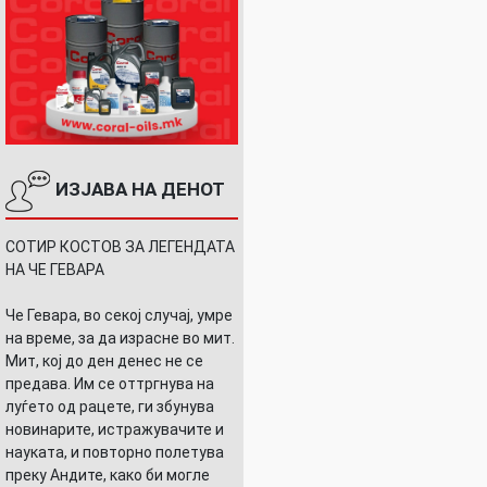
ИЗЈАВА НА ДЕНОТ
СОТИР КОСТОВ ЗА ЛЕГЕНДАТА
НА ЧЕ ГЕВАРА
Че Гевара, во секој случај, умре
на време, за да израсне во мит.
Мит, кој до ден денес не се
предава. Им се оттргнува на
луѓето од рацете, ги збунува
новинарите, истражувачите и
науката, и повторно полетува
преку Андите, како би могле