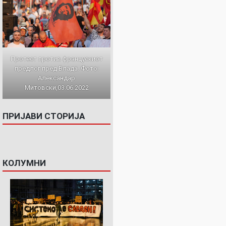
Протест против францускиот
предлог пред Влада. Фото:
Александар
Митовски,03.06.2022
ПРИЈАВИ СТОРИЈА
КОЛУМНИ