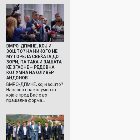
ВМРО-ДПМНЕ, КОЈ И
ЗОШТО? НА НИКОГО НЕ
МУ ГОРЕЛА СВЕЌАТА ДО
ЗОРИ, ПА ТАКА И ВАШАТА
ЌЕ ЗГАСНЕ – РЕДОВНА
КОЛУМНА НА ОЛИВЕР
АНДОНОВ
ВМРО-ДПМНЕ, кој и зошто?
Насловот на колумната
која е пред Вас е во
прашална форма…