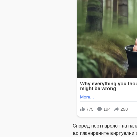
Според портпаролот на пала
во планираните виртуелни 