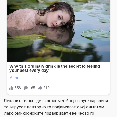
Лекарите велат дека зголемен број на луѓе заразени
со вирусот повторно го пријавуваат овој симптом.
Иако омикронските подваријанти не често го