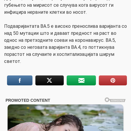
губењето на мирисот се случува кога вирусот ги
инфицира нервните клетки во носот.
Подваријантата BA.5 е високо пренослива варијанта со
над 50 мутации што и даваат предност на раст во
однос на претходните соеви на коронавирус. BA.5,
заедно со неговата варијанта BA.4, го поттикнува
порастот на случаите и хоспитализацијата ширум
светот.