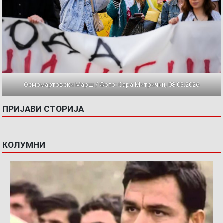
Осмомартовски Марш / Фото: Сара Митрички, 08.03.2026
ПРИЈАВИ СТОРИЈА
КОЛУМНИ