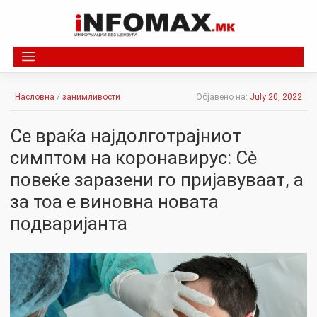
Skip
to
content
Насловна
/
занимливости
Објавено на:
July 20, 2022
Се враќа најдолготрајниот
симптом на коронавирус: Сè
повеќе заразени го пријавуваат, а
за тоа е виновна новата
подваријанта