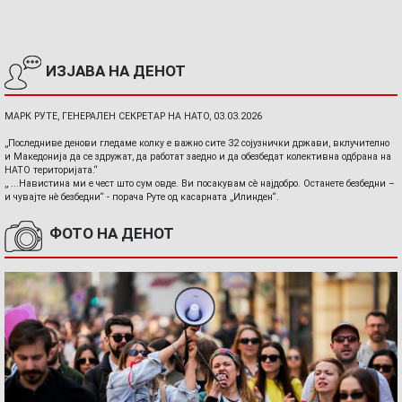
ИЗЈАВА НА ДЕНОТ
МАРК РУТЕ, ГЕНЕРАЛЕН СЕКРЕТАР НА НАТО, 03.03.2026
„Последниве денови гледаме колку е важно сите 32 сојузнички држави, вклучително
и Македонија да се здружат, да работат заедно и да обезбедат колективна одбрана на
НАТО територијата.“
„ ...Навистина ми е чест што сум овде. Ви посакувам сè најдобро. Останете безбедни –
и чувајте нè безбедни“ - порача Руте од касарната „Илинден“.
ФОТО НА ДЕНОТ