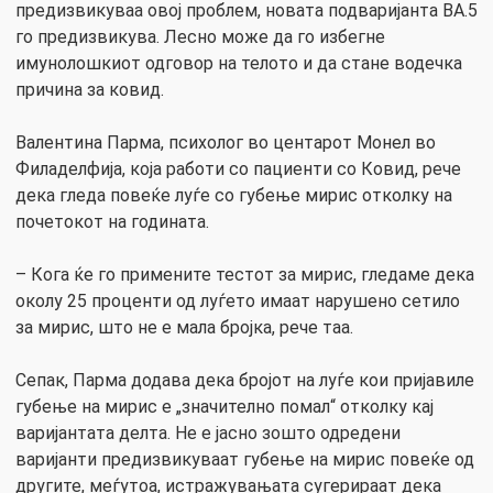
предизвикуваа овој проблем, новата подваријанта BA.5
го предизвикува. Лесно може да го избегне
имунолошкиот одговор на телото и да стане водечка
причина за ковид.
Валентина Парма, психолог во центарот Монел во
Филаделфија, која работи со пациенти со Ковид, рече
дека гледа повеќе луѓе со губење мирис отколку на
почетокот на годината.
– Кога ќе го примените тестот за мирис, гледаме дека
околу 25 проценти од луѓето имаат нарушено сетило
за мирис, што не е мала бројка, рече таа.
Сепак, Парма додава дека бројот на луѓе кои пријавиле
губење на мирис е „значително помал“ отколку кај
варијантата делта. Не е јасно зошто одредени
варијанти предизвикуваат губење на мирис повеќе од
другите, меѓутоа, истражувањата сугерираат дека