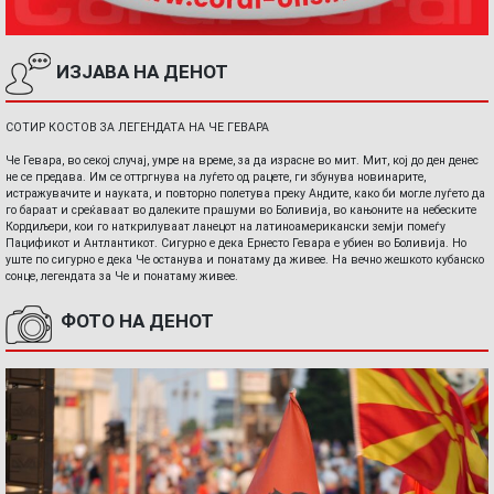
ИЗЈАВА НА ДЕНОТ
СОТИР КОСТОВ ЗА ЛЕГЕНДАТА НА ЧЕ ГЕВАРА
Че Гевара, во секој случај, умре на време, за да израсне во мит. Мит, кој до ден денес
не се предава. Им се оттргнува на луѓето од рацете, ги збунува новинарите,
истражувачите и науката, и повторно полетува преку Андите, како би могле луѓето да
го бараат и среќаваат во далеките прашуми во Боливија, во кањоните на небеските
Кордиљери, кои го наткрилуваат ланецот на латиноамерикански земји помеѓу
Пацификот и Антлантикот. Сигурно е дека Ернесто Гевара е убиен во Боливија. Но
уште по сигурно е дека Че останува и понатаму да живее. На вечно жешкото кубанско
сонце, легендата за Че и понатаму живее.
ФОТО НА ДЕНОТ