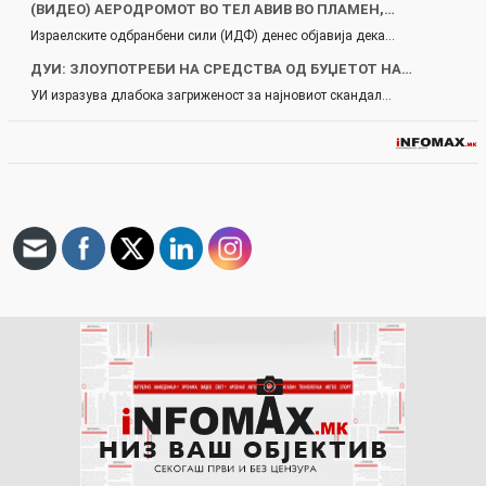
(ВИДЕО) АЕРОДРОМОТ ВО ТЕЛ АВИВ ВО ПЛАМЕН,…
Израелските одбранбени сили (ИДФ) денес објавија дека…
ДУИ: ЗЛОУПОТРЕБИ НА СРЕДСТВА ОД БУЏЕТОТ НА…
УИ изразува длабока загриженост за најновиот скандал…