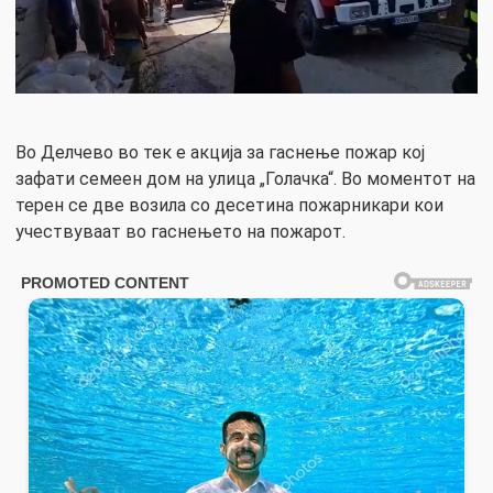
Во Делчево во тек e акција за гаснење пожар кој
зафати семеен дом на улица „Голачка“. Во моментот на
терен се две возила со десетина пожарникари кои
учествуваат во гаснењето на пожарот.