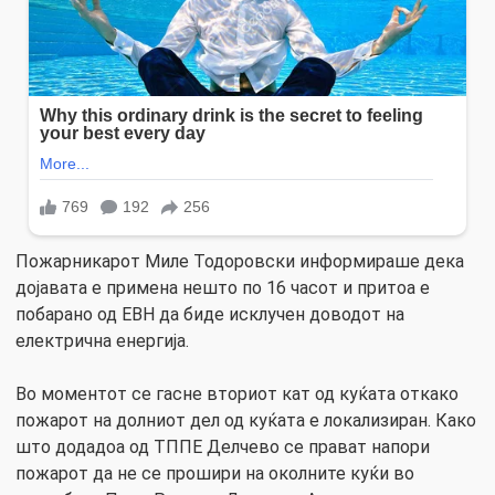
Пожарникарот Миле Тодоровски информираше дека
дојавата е примена нешто по 16 часот и притоа е
побарано од ЕВН да биде исклучен доводот на
електрична енергија.
Во моментот се гасне вториот кат од куќата откако
пожарот на долниот дел од куќата е локализиран. Како
што додадоа од ТППЕ Делчево се прават напори
пожарот да не се прошири на околните куќи во