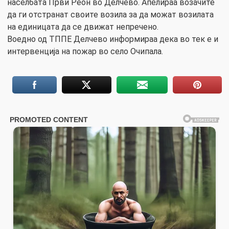
населбата Први Реон во Делчево. Апелираа возачите
да ги отстранат своите возила за да можат возилата
на единицата да се движат непречено.
Воедно од ТППЕ Делчево информираа дека во тек е и
интервенција на пожар во село Очипала.