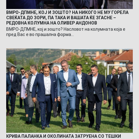
ВМРО-ДПМНЕ, КОЈ И ЗОШТО? НА НИКОГО НЕ МУ ГОРЕЛА
СВЕЌАТА ДО ЗОРИ, ПА ТАКА И ВАШАТА ЌЕ ЗГАСНЕ –
РЕДОВНА КОЛУМНА НА ОЛИВЕР АНДОНОВ
ВМРО-ДПМНЕ, кој и зошто? Насловот на колумната која е
пред Вас е во прашална форма…
КРИВА ПАЛАНКА И ОКОЛИНАТА ЗАТРУЕНА СО ТЕШКИ