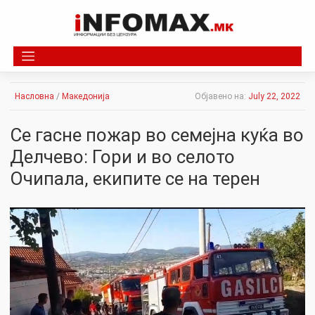
Skip
to
content
Насловна
/
Македонија
Објавено на:
July 22, 2022
Се гасне пожар во семејна куќа во
Делчево: Гори и во селото
Очипала, екипите се на терен