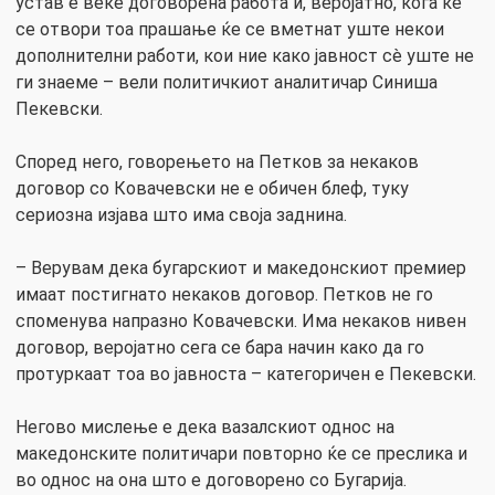
устав е веќе договорена работа и, веројатно, кога ќе
се отвори тоа прашање ќе се вметнат уште некои
дополнителни работи, кои ние како јавност сè уште не
ги знаеме – вели политичкиот аналитичар Синиша
Пекевски.
Според него, говорењето на Петков за некаков
договор со Ковачевски не е обичен блеф, туку
сериозна изјава што има своја заднина.
– Верувам дека бугарскиот и македонскиот премиер
имаат постигнато некаков договор. Петков не го
споменува напразно Ковачевски. Има некаков нивен
договор, веројатно сега се бара начин како да го
протуркаат тоа во јавноста – категоричен е Пекевски.
Негово мислење е дека вазалскиот однос на
македонските политичари повторно ќе се преслика и
во однос на она што е договорено со Бугарија.