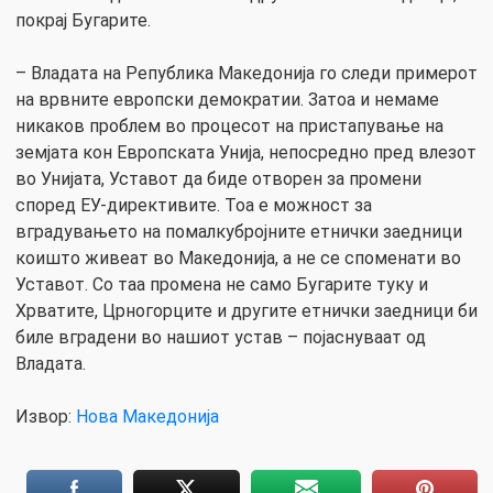
покрај Бугарите.
– Владата на Република Македонија го следи примерот
на врвните европски демократии. Затоа и немаме
никаков проблем во процесот на пристапување на
земјата кон Европската Унија, непосредно пред влезот
во Унијата, Уставот да биде отворен за промени
според ЕУ-директивите. Тоа е можност за
вградувањето на помалкубројните етнички заедници
коишто живеат во Македонија, а не се споменати во
Уставот. Со таа промена не само Бугарите туку и
Хрватите, Црногорците и другите етнички заедници би
биле вградени во нашиот устав – појаснуваат од
Владата.
Извор:
Нова Македонија