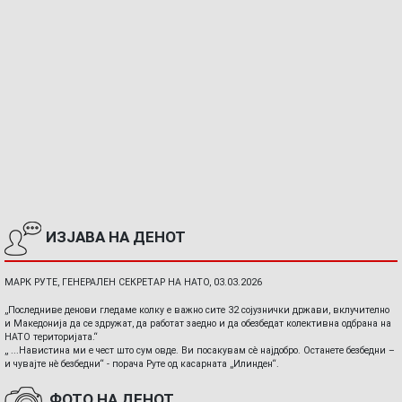
ИЗЈАВА НА ДЕНОТ
МАРК РУТЕ, ГЕНЕРАЛЕН СЕКРЕТАР НА НАТО, 03.03.2026
„Последниве денови гледаме колку е важно сите 32 сојузнички држави, вклучително
и Македонија да се здружат, да работат заедно и да обезбедат колективна одбрана на
НАТО територијата.“
„ ...Навистина ми е чест што сум овде. Ви посакувам сè најдобро. Останете безбедни –
и чувајте нè безбедни“ - порача Руте од касарната „Илинден“.
ФОТО НА ДЕНОТ