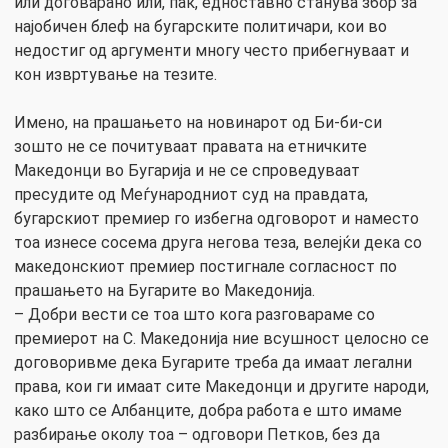
или договарано или, пак, едноставно станува збор за
најобичен блеф на бугарските политичари, кои во
недостиг од аргументи многу често прибегнуваат и
кон извртување на тезите.
Имено, на прашањето на новинарот од Би-би-си
зошто не се почитуваат правата на етничките
Македонци во Бугарија и не се спроведуваат
пресудите од Меѓународниот суд на правдата,
бугарскиот премиер го избегна одговорот и наместо
тоа изнесе сосема друга негова теза, велејќи дека со
македонскиот премиер постигнале согласност по
прашањето на Бугарите во Македонија.
– Добри вести се тоа што кога разговараме со
премиерот на С. Македонија ние всушност целосно се
договоривме дека Бугарите треба да имаат легални
права, кои ги имаат сите Македонци и другите народи,
како што се Албанците, добра работа е што имаме
разбирање околу тоа – одговори Петков, без да