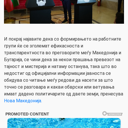
И покрај најавите дека со формирањето на работните
групи ќе се зголемат ефикасноста и
транспарентноста во преговорите меѓу Македонија и
Бугарија, се чини дека за некои прашања превезот на
тајност и мистерија и натаму останува, така што во
недостиг од официјални информации јавноста се
обидува со читање меѓу редови да насети за што
точно се разговара и какви обврски или ветувања
имаат дадено политичарите од двете земји, пренесува
Нова Македонија.