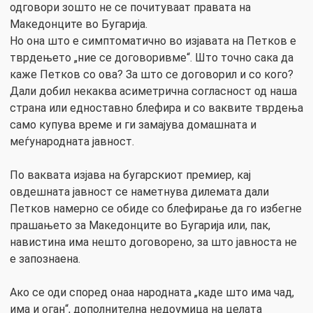
одговори зошто не се почитуваат правата на
Македонците во Бугарија.
Но она што е симптоматично во изјавата на Петков е
тврдењето „ние се договоривме“. Што точно сака да
каже Петков со ова? За што се договорил и со кого?
Дали добил некаква асиметрична согласност од наша
страна или едноставно блефира и со ваквите тврдења
само купува време и ги замајува домашната и
меѓународната јавност.
По ваквата изјава на бугарскиот премиер, кај
овдешната јавност се наметнува дилемата дали
Петков намерно се обиде со блефирање да го избегне
прашањето за Македонците во Бугарија или, пак,
навистина има нешто договорено, за што јавноста не
е запознаена.
Ако се оди според онаа народната „каде што има чад,
има и оган“, дополнителна недоумица на целата