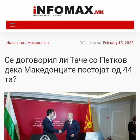
Skip
to
content
Насловна
/
Македонија
Објавено на:
February 15, 2022
Се договорил ли Таче со Петков
дека Македонците постојат од 44-
та?