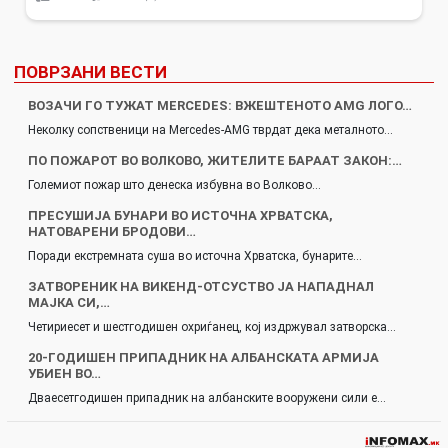
ПОВРЗАНИ ВЕСТИ
ВОЗАЧИ ГО ТУЖАТ MERCEDES: ВЖЕШТЕНОТО AMG ЛОГО…
Неколку сопственици на Mercedes-AMG тврдат дека металното…
ПО ПОЖАРОТ ВО ВОЛКОВО, ЖИТЕЛИТЕ БАРААТ ЗАКОН:…
Големиот пожар што денеска избувна во Волково…
ПРЕСУШИЈА БУНАРИ ВО ИСТОЧНА ХРВАТСКА,
НАТОВАРЕНИ БРОДОВИ…
Поради екстремната суша во источна Хрватска, бунарите…
ЗАТВОРЕНИК НА ВИКЕНД-ОТСУСТВО ЈА НАПАДНАЛ
МАЈКА СИ,…
Четириесет и шестгодишен охриѓанец, кој издржувал затворска…
20-ГОДИШЕН ПРИПАДНИК НА АЛБАНСКАТА АРМИЈА
УБИЕН ВО…
Дваесетгодишен припадник на албанските вооружени сили е…