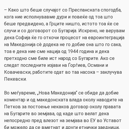
– Како што беше случајот со Преспанската спогодба,
кога ние исполнувавме дури и повеќе од тоа што
беше предвидено, а Грците ништо, истото тоа ќе се
случи и со договорот со Бугарија. Искрено, не верувам
дека Софија ќе го откочи процесот на евроинтеграција
на Македонија сè додека не го добие она што го сака,
тоа е дека ние сме нација од 1944 година и дека
претходно сме биле ист народ со Бугарите. Ако се
следат последните изјави на Ѓорѓиев, Османи и
Ковачевски, работите одат во таа насока – заклучува
Пекевски.
Во меѓувреме, „Нова Македонија“ се обиде да добие
коментар и од македонската влада околу наводите на
Петков за постоење некаков договор околу правата
на Бугарите во земјава, од каде што велат дека
непосредно пред влезот на земјава во ЕУ во Уставот
би можело да се вметнат и други етнички заедници,