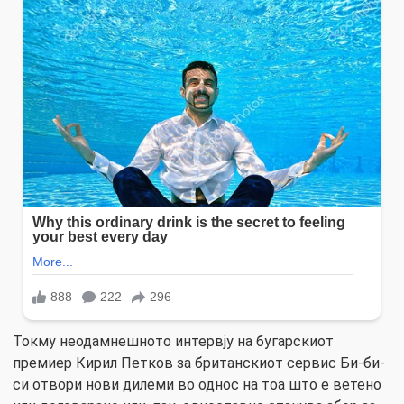
Токму неодамнешното интервју на бугарскиот
премиер Кирил Петков за британскиот сервис Би-би-
си отвори нови дилеми во однос на тоа што е ветено