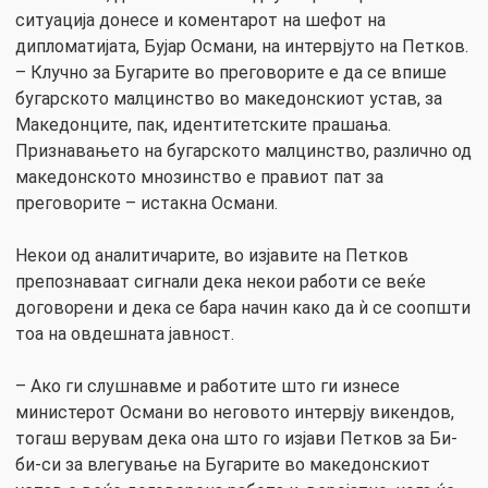
ситуација донесе и коментарот на шефот на
дипломатијата, Бујар Османи, на интервјуто на Петков.
– Клучно за Бугарите во преговорите е да се впише
бугарското малцинство во македонскиот устав, за
Македонците, пак, идентитетските прашања.
Признавањето на бугарското малцинство, различно од
македонското мнозинство е правиот пат за
преговорите – истакна Османи.
Некои од аналитичарите, во изјавите на Петков
препознаваат сигнали дека некои работи се веќе
договорени и дека се бара начин како да ѝ се соопшти
тоа на овдешната јавност.
– Ако ги слушнавме и работите што ги изнесе
министерот Османи во неговото интервју викендов,
тогаш верувам дека она што го изјави Петков за Би-
би-си за влегување на Бугарите во македонскиот