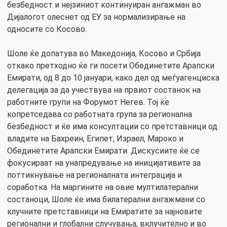
безбедност и нејзиниот континуиран ангажман во
Дијалогот олеснет од ЕУ за нормализирање на
односите со Косово.
Шоле ќе допатува во Македонија, Косово и Србија
откако претходно ќе ги посети Обединетите Арапски
Емирати, од 8 до 10 јануари, како дел од меѓуагенциска
делегација за да учествува на првиот состанок на
работните групи на Форумот Негев. Тој ќе
копретседава со работната група за регионална
безбедност и ќе има консултации со претставници од
владите на Бахреин, Египет, Израел, Мароко и
Обединетите Арапски Емирати. Дискусиите ќе се
фокусираат на унапредување на иницијативите за
поттикнување на регионалната интеграција и
соработка. На маргините на овие мултилатерални
состаноци, Шоле ќе има билатерални ангажмани со
клучните претставници на Емиратите за најновите
регионални и глобални случувања, вклучително и во