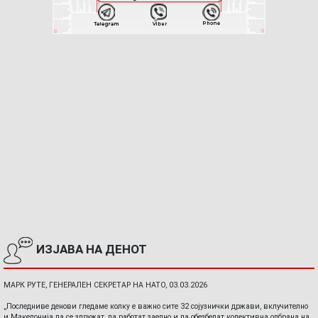
ИЗЈАВА НА ДЕНОТ
МАРК РУТЕ, ГЕНЕРАЛЕН СЕКРЕТАР НА НАТО, 03.03.2026
„Последниве денови гледаме колку е важно сите 32 сојузнички држави, вклучително
и Македонија да се здружат, да работат заедно и да обезбедат колективна одбрана на