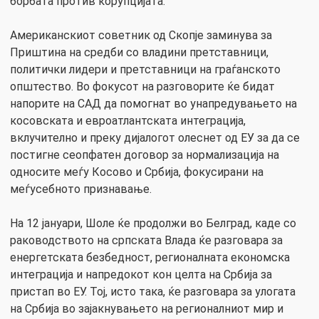
борбата против корупцијата.
Американскиот советник од Скопје заминува за
Приштина на средби со владини претставници,
политички лидери и претставници на граѓанското
општество. Во фокусот на разговорите ќе бидат
напорите на САД да помогнат во унапредувањето на
косовската и евроатлантската интеграција,
вклучително и преку дијалогот олеснет од ЕУ за да се
постигне сеопфатен договор за нормализација на
односите меѓу Косово и Србија, фокусирани на
меѓусебното признавање.
На 12 јануари, Шоле ќе продолжи во Белград, каде со
раководството на српската Влада ќе разговара за
енергетската безбедност, регионалната економска
интеграција и напредокот кон целта на Србија за
пристап во ЕУ. Тој, исто така, ќе разговара за улогата
на Србија во зајакнувањето на регионалниот мир и