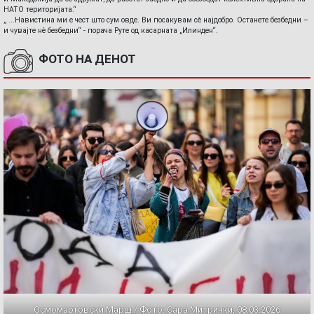
НАТО територијата.“
„ ...Навистина ми е чест што сум овде. Ви посакувам сè најдобро. Останете безбедни –
и чувајте нè безбедни“ - порача Руте од касарната „Илинден“.
ФОТО НА ДЕНОТ
Осмомартовски Марш / Фото: Сара Митрички, 08.03.2026