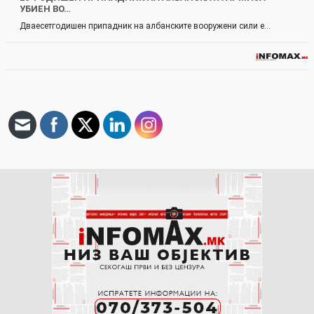
УБИЕН ВО…
Дваесетгодишен припадник на албанските вооружени сили е…