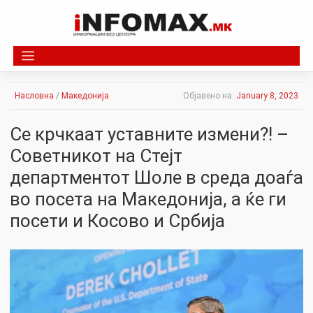
Skip
to
content
Насловна
/
Македонија
Објавено на:
January 8, 2023
Се крчкаат уставните измени?! –
Советникот на Стејт
департментот Шоле в среда доаѓа
во посета на Македонија, а ќе ги
посети и Косово и Србија