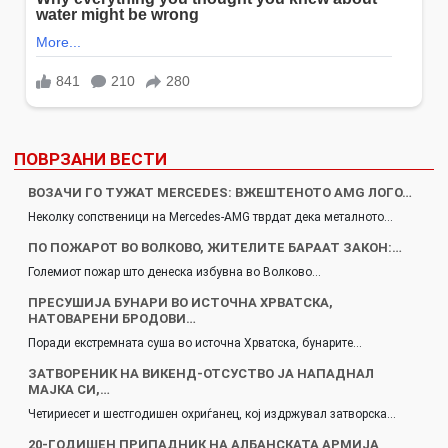
ПОВРЗАНИ ВЕСТИ
ВОЗАЧИ ГО ТУЖАТ MERCEDES: ВЖЕШТЕНОТО AMG ЛОГО…
Неколку сопственици на Mercedes-AMG тврдат дека металното…
ПО ПОЖАРОТ ВО ВОЛКОВО, ЖИТЕЛИТЕ БАРААТ ЗАКОН:…
Големиот пожар што денеска избувна во Волково…
ПРЕСУШИЈА БУНАРИ ВО ИСТОЧНА ХРВАТСКА,
НАТОВАРЕНИ БРОДОВИ…
Поради екстремната суша во источна Хрватска, бунарите…
ЗАТВОРЕНИК НА ВИКЕНД-ОТСУСТВО ЈА НАПАДНАЛ
МАЈКА СИ,…
Четириесет и шестгодишен охриѓанец, кој издржувал затворска…
20-ГОДИШЕН ПРИПАДНИК НА АЛБАНСКАТА АРМИЈА