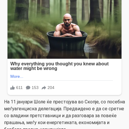
На 11 јануари Шоле ќе престојува во Скопје, со посебна
меѓуагенциска делегација. Предвидено е да се сретне
со владини претставници и да разговара за повеќе
прашања, меѓу кои енергетиката, економијата и