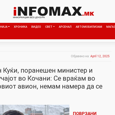
НИЈА
ХРОНИКА
ВИДЕО
СВЕТ
АРСЕНАЛ
АВТОМОБИЛИЗАМ
МАГА
Објавено на:
April 12, 2025
н Куќи, поранешен министер и
чајот во Кочани: Се враќам во
рвиот авион, немам намера да се
ПОВРЗАНИ