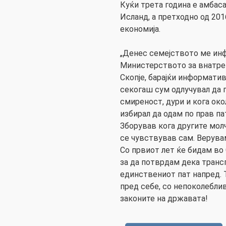
Куќи трета година е амбас
Исланд, а претходно од 20
економија.
„Денес семејството ме ин
Министерството за внатре
Скопје, барајќи информати
секогаш сум одлучувал да 
смиреност, дури и кога ок
избирал да одам по прав пат
Зборував кога другите молч
се чувствував сам. Верува
Со првиот лет ќе бидам во 
за да потврдам дека транс
единствениот пат напред. Т
пред себе, со непоколеблив
законите на државата!