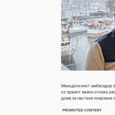
Македонскиот амбасадор в
со првиот авион откако раз
дома за настани поврзани с