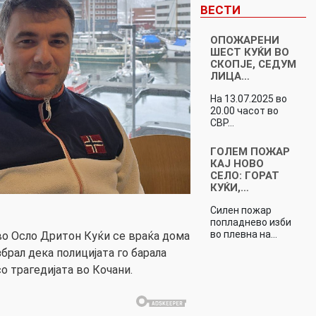
ВЕСТИ
OПОЖАРЕНИ
ШЕСТ КУЌИ ВО
СКОПЈЕ, СЕДУМ
ЛИЦА…
На 13.07.2025 во
20.00 часот во
СВР…
ГОЛЕМ ПОЖАР
КАЈ НОВО
СЕЛО: ГОРАТ
КУЌИ,…
Силен пожар
попладнево изби
во плевна на…
о Осло Дритон Куќи се враќа дома
брал дека полицијата го барала
о трагедијата во Кочани.