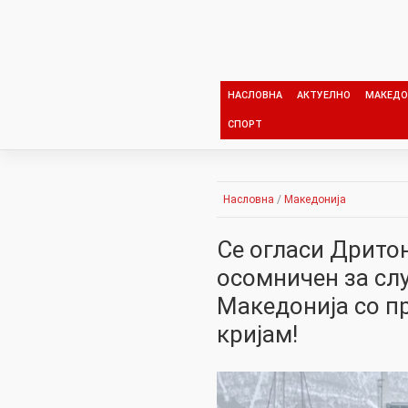
Skip
to
content
НАСЛОВНА
АКТУЕЛНО
МАКЕДО
СПОРТ
Насловна
/
Македонија
Се огласи Дрито
осомничен за слу
Македонија со п
кријам!