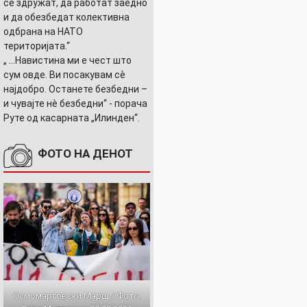
се здружат, да работат заедно
и да обезбедат колективна
одбрана на НАТО
територијата.“
„ ...Навистина ми е чест што
сум овде. Ви посакувам сè
најдобро. Останете безбедни –
и чувајте нè безбедни“ - порача
Руте од касарната „Илинден“.
ФОТО НА ДЕНОТ
Осмомартовски Марш / Фото: