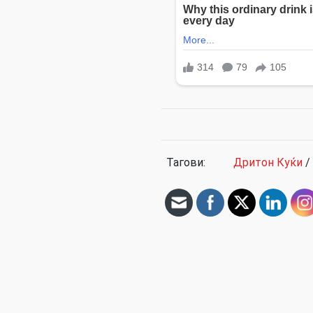
Тагови:
Дритон Куќи
/