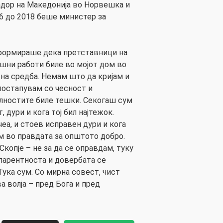
адор на Македонија во Норвешка и
16 до 2018 беше министер за
формираше дека претставници на
шни работи биле во мојот дом во
вна средба. Немам што да кријам и
постапувам со чесност и
олностите биле тешки. Секогаш сум
, дури и кога тој бил најтежок.
еа, и стоев исправен дури и кога
м во правдата за општото добро.
Скопје – не за да се оправдам, туку
парентноста и довербата се
ука сум. Со мирна совест, чист
а волја – пред Бога и пред