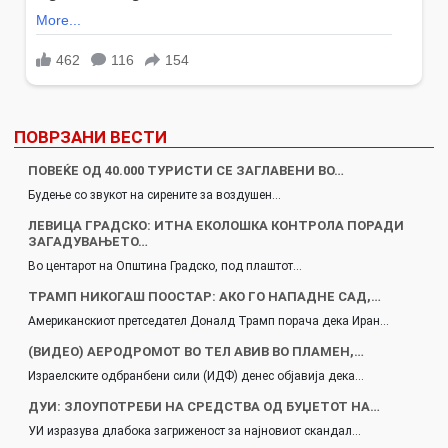
ПОВРЗАНИ ВЕСТИ
ПОВЕЌЕ ОД 40.000 ТУРИСТИ СЕ ЗАГЛАВЕНИ ВО…
Будење со звукот на сирените за воздушен…
ЛЕВИЦА ГРАДСКО: ИТНА ЕКОЛОШКА КОНТРОЛА ПОРАДИ
ЗАГАДУВАЊЕТО…
Во центарот на Општина Градско, под плаштот…
ТРАМП НИКОГАШ ПООСТАР: АКО ГО НАПАДНЕ САД,…
Американскиот претседател Доналд Трамп порача дека Иран…
(ВИДЕО) АЕРОДРОМОТ ВО ТЕЛ АВИВ ВО ПЛАМЕН,…
Израелските одбранбени сили (ИДФ) денес објавија дека…
ДУИ: ЗЛОУПОТРЕБИ НА СРЕДСТВА ОД БУЏЕТОТ НА…
УИ изразува длабока загриженост за најновиот скандал…