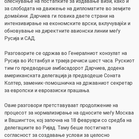
олеснување на постапките за издавање визи, како и
за слободата на движење на дипломатите во земјите
домаќини. Дарчиев ги повика двете страни на
интензивирање на економските врски, вклучувајќи и
обновување на директните авионски линии меѓу
Русија и САД.
Разговорите се одржаа во Генералниот конзулат на
Русија во Истанбул и траеја речиси шест часа. Рускиот
тим го предводеше амбасадорот Дарчиев, додека
американската делегација ја предводеше Соната
Колтер, заменик-помошничка на државниот секретар
за европски и евроазиски прашања.
Овие разговори претставуваат продолжение на
процесот за нормализирање на односите меѓу Москва
и Вашингтон, кој започна на 18 февруари со средба на
делегациите во Ријад. Таму беше постигната
согласност за создавање услови за целосно