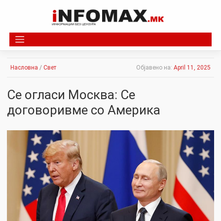
Skip
to
content
Насловна
/
Свет
Објавено на:
April 11, 2025
Се огласи Москва: Се
договоривме со Америка