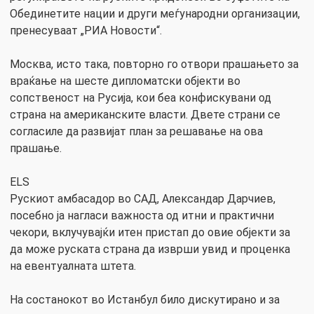
Обединетите нации и други меѓународни организации,
пренесуваат „РИА Новости“.
Москва, исто така, повторно го отвори прашањето за
враќање на шесте дипломатски објекти во
сопственост на Русија, кои беа конфискувани од
страна на американските власти. Двете страни се
согласиле да развијат план за решавање на ова
прашање.
ELS
Рускиот амбасадор во САД, Александар Дарчиев,
посебно ја нагласи важноста од итни и практични
чекори, вклучувајќи итен пристап до овие објекти за
да може руската страна да изврши увид и проценка
на евентуалната штета.
На состанокот во Истанбул било дискутирано и за