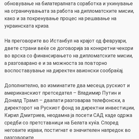
обновување на билатералната соработка и укинување
на ограничувањата за работа на дипломатските мисии,
како и за покренување процес на решавање на
украинската криза.
На преговорите во Истанбул на крајот од февруари,
двете страни веќе се договорија за конкретни чекори
во врска со финансирањето на дипломатските мисии,
а разговарано е и за можноста за повторно
воспоставување на директен авионски сообраќај.
Дополнително, во изминатите два месеца, рускиот и
американскиот претседател – Владимир Путин и
Доналд Трамп – двапати разговараа телефонски, а
директорот на Рускиот фонд за директни инвестиции,
Кирил Дмитриев, неодамна ја посети САД каде одржа
средби со претставници на Белата куќа. Според
неговите изјави, постигнат е значителен напредок во
разговорите.