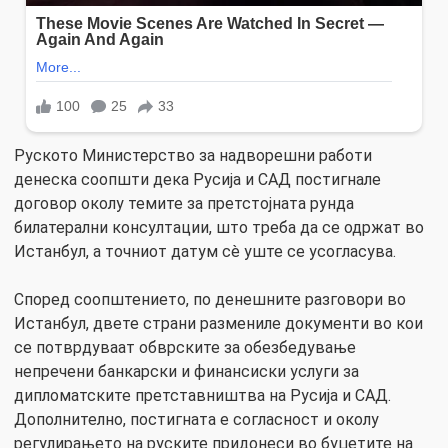
Руското Министерство за надворешни работи
денеска соопшти дека Русија и САД постигнале
договор околу темите за претстојната рунда
билатерални консултации, што треба да се одржат во
Истанбул, а точниот датум сè уште се усогласува.
Според соопштението, по денешните разговори во
Истанбул, двете страни размениле документи во кои
се потврдуваат обврските за обезбедување
непречени банкарски и финансиски услуги за
дипломатските претставништва на Русија и САД.
Дополнително, постигната е согласност и околу
регулирањето на руските придонеси во буџетите на