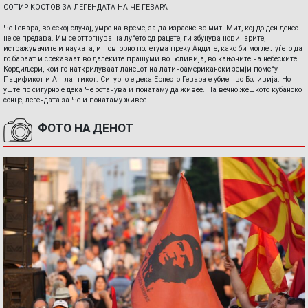
СОТИР КОСТОВ ЗА ЛЕГЕНДАТА НА ЧЕ ГЕВАРА
Че Гевара, во секој случај, умре на време, за да израсне во мит. Мит, кој до ден денес
не се предава. Им се оттргнува на луѓето од рацете, ги збунува новинарите,
истражувачите и науката, и повторно полетува преку Андите, како би могле луѓето да
го бараат и среќаваат во далеките прашуми во Боливија, во кањоните на небеските
Кордиљери, кои го наткрилуваат ланецот на латиноамерикански земји помеѓу
Пацификот и Антлантикот. Сигурно е дека Ернесто Гевара е убиен во Боливија. Но
уште по сигурно е дека Че останува и понатаму да живее. На вечно жешкото кубанско
сонце, легендата за Че и понатаму живее.
ФОТО НА ДЕНОТ