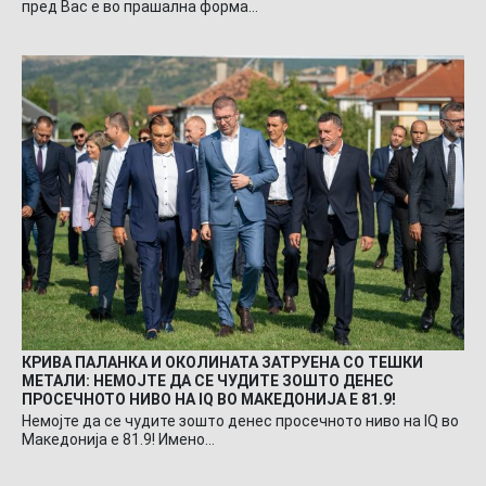
пред Вас е во прашална форма…
КРИВА ПАЛАНКА И ОКОЛИНАТА ЗАТРУЕНА СО ТЕШКИ
МЕТАЛИ: НЕМОЈТЕ ДА СЕ ЧУДИТЕ ЗОШТО ДЕНЕС
ПРОСЕЧНОТО НИВО НА IQ ВО МАКЕДОНИЈА Е 81.9!
Немојте да се чудите зошто денес просечното ниво на IQ во
Македонија е 81.9! Имено…