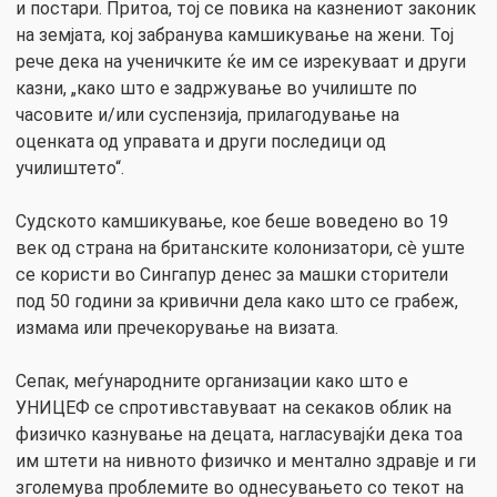
и постари. Притоа, тој се повика на казнениот законик
на земјата, кој забранува камшикување на жени. Тој
рече дека на ученичките ќе им се изрекуваат и други
казни, „како што е задржување во училиште по
часовите и/или суспензија, прилагодување на
оценката од управата и други последици од
училиштето“.
Судското камшикување, кое беше воведено во 19
век од страна на британските колонизатори, сè уште
се користи во Сингапур денес за машки сторители
под 50 години за кривични дела како што се грабеж,
измама или пречекорување на визата.
Сепак, меѓународните организации како што е
УНИЦЕФ се спротивставуваат на секаков облик на
физичко казнување на децата, нагласувајќи дека тоа
им штети на нивното физичко и ментално здравје и ги
зголемува проблемите во однесувањето со текот на