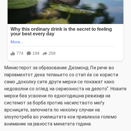
Министерот за образование Дезмонд Ли рече во
парламентот дека тепањето со стап ќе се користи
само „доколку сите други мерки се покажат како
недоволни со оглед на сериозноста на делото“. Новите
мерки беа усвоени по едногодишна ревизија на
системот за борба против насилството меѓу
врсниците, започната по неколку случаи на
злоупотреба во училиштата кои привлекоа големо
внимание на јавноста минатата година.