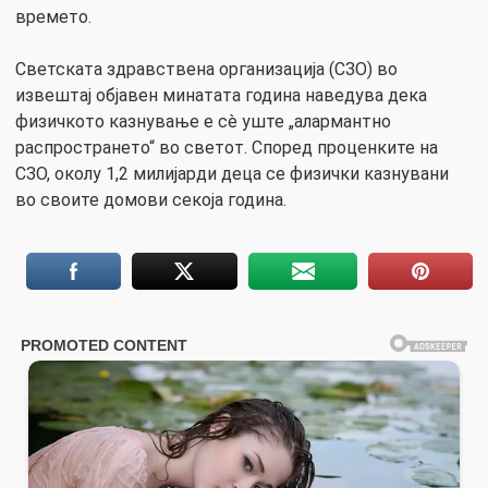
времето.
Светската здравствена организација (СЗО) во
извештај објавен минатата година наведува дека
физичкото казнување е сè уште „алармантно
распространето“ во светот. Според проценките на
СЗО, околу 1,2 милијарди деца се физички казнувани
во своите домови секоја година.