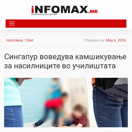
Skip
to
content
Насловна
/
Свет
Објавено на:
May 6, 2026
Сингапур воведува камшикување
за насилниците во училиштата