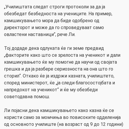
„Училиштата следат строги протоколи за да ја
обезбедат безбедноста на учениците. На пример,
камшикувањето мора да биде одобрено од
директорот и може да го спроведуваат само
овластени наставници“, рече Ли.
Тој додаде дека одлуката ќе ги земе предвид
„факторите како што се зрелоста на ученикот и дали
камшикувањето ќе му помогне да научи од својата
грешка и да ја разбере сериозноста на она што го
сторил“. Откако ќе ја издржи казната, училиштето,
според министерот, ќе „ја следи благосостојбата и
напредокот на ученикот“ и ќе му обезбеди
советодавна помош.
Ли појасни дека камшикувањето како казна ќе се
користи само за момчиња во повисоките одделенија
од основното училиште (на возраст од 9 до 12 години)