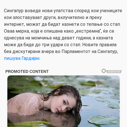
Сингапур воведе нови упатства според кои учениците
кои злоставуваат други, вклучително и преку
интернет, можат да бидат казнети со тепање со стап.
Оваа мерка, која е опишана како „екстремна“, ќе се
однесува на момчиња над девет години, а казната
може да биде до три удари со стап. Новите правила
беа дискутирани вчера во Парламентот на Сингапур,
пишува Гардијан
.