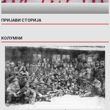
Осмомартовски Марш / Фото: Сара Митрички, 08.03.2026
ПРИЈАВИ СТОРИЈА
КОЛУМНИ