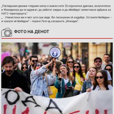
„Последниве денови гледаме колку е важно сите 32 сојузнички држави, вклучително
и Македонија да се здружат, да работат заедно и да обезбедат колективна одбрана на
НАТО територијата.“
„ ...Навистина ми е чест што сум овде. Ви посакувам сè најдобро. Останете безбедни –
и чувајте нè безбедни“ - порача Руте од касарната „Илинден“.
ФОТО НА ДЕНОТ