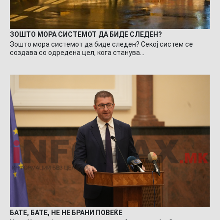
ЗОШТО МОРА СИСТЕМОТ ДА БИДЕ СЛЕДЕН?
Зошто мора системот да биде следен? Секој систем се
создава со одредена цел, кога станува…
БАТЕ, БАТЕ, НЕ НЕ БРАНИ ПОВЕЌЕ