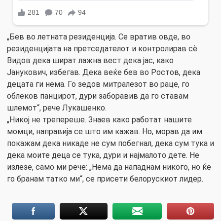
„Бев во летната резиденција. Се вратив овде, во
резиденцијата на претседателот и контролирав сè.
Видов дека шират лажна вест дека јас, како
Јанукович, избегав. Дека веќе бев во Ростов, дека
децата ги нема. Го зедов митралезот во раце, го
облеков панцирот, дури заборавив да го ставам
шлемот“, рече Лукашенко.
„Никој не трепереше. Знаев како работат нашите
момци, направија се што им кажав. Но, морав да им
покажам дека никаде не сум побегнал, дека сум тука и
дека моите деца се тука, дури и најмалото дете. Не
излезе, само ми рече: „Нема да нападнам никого, но ќе
го бранам татко ми“, се присети белорускиот лидер.