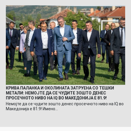
КРИВА ПАЛАНКА И ОКОЛИНАТА ЗАТРУЕНА СО ТЕШКИ
МЕТАЛИ: НЕМОЈТЕ ДА СЕ ЧУДИТЕ ЗОШТО ДЕНЕС
ПРОСЕЧНОТО НИВО НА IQ ВО МАКЕДОНИЈА Е 81.9!
Немојте да се чудите зошто денес просечното ниво на IQ во
Македонија е 81.9! Имено…