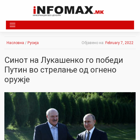
Skip
to
content
Насловна
/
Русија
Објавено на:
February 7, 2022
Синот на Лукашенко го победи
Путин во стрeлaње од огнeно
оpужје