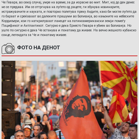
Че Гевара, во секој случај, умре на време, за да израсне во мит. Мит, кој до ден денес
не се предава. Им се оттргнува на луѓето од рацете, ги збунува новинарите,
истражувачите и науката, и повторно полетува преку Андите, како би могле луѓето да
го бараат и среќаваат во далеките прашуми во Боливија, во кањоните на небеските
Кордиљери, кои го наткрилуваат ланецот на латиноамерикански земји помеѓу
Пацификот и Антлантикот. Сигурно е дека Ернесто Гевара е убиен во Боливија. Но
уште по сигурно е дека Че останува и понатаму да живее. На вечно жешкото кубанско
сонце, легендата за Че и понатаму живее.
ФОТО НА ДЕНОТ