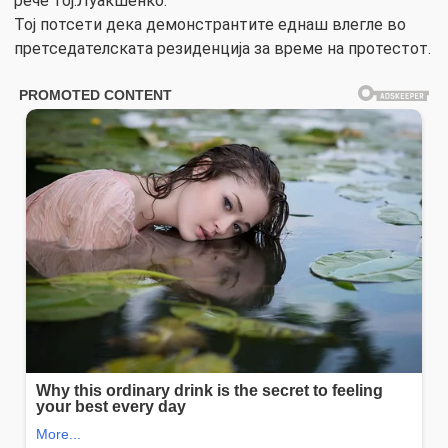
рече тој.Луакшенко.
Тој потсети дека демонстрантите еднаш влегле во
претседателската резиденција за време на протестот.