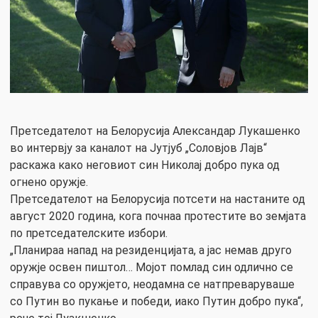
Претседателот на Белорусија Александар Лукашенко
во интервју за каналот на Јутјуб „Соловјов Лајв“
раскажа како неговиот син Николај добро пука од
огнено оружје.
Претседателот на Белорусија потсети на настаните од
август 2020 година, кога почнаа протестите во земјата
по претседателските избори.
„Планираа напад на резиденцијата, а јас немав друго
оружје освен пиштол… Мојот помлад син одлично се
справува со оружјето, неодамна се натпреваруваше
со Путин во пукање и победи, иако Путин добро пука“,