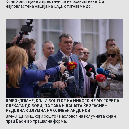
Кочи Христијане и престани да не браниш веќе. Од
најповластена нација на САД, стигнавме до…
ВМРО-ДПМНЕ, КОЈ И ЗОШТО? НА НИКОГО НЕ МУ ГОРЕЛА
СВЕЌАТА ДО ЗОРИ, ПА ТАКА И ВАШАТА ЌЕ ЗГАСНЕ –
РЕДОВНА КОЛУМНА НА ОЛИВЕР АНДОНОВ
ВМРО-ДПМНЕ, кој и зошто? Насловот на колумната која е
пред Вас е во прашална форма…