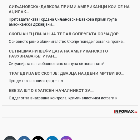
СИЉАНОВСКА-ДАВКОВА ПРИМИ АМЕРИКАНЦИ КОИ СЕ НА
АЏИЛАК…
Претседателката Гордана Сиљановска-Давкова прими група
американски државјани…
СКОПЈАНЕЦ ПИЈАН ЈА ТЕПАЛ СОПРУГАТА СО ЧАДОР…
Основното јавно обвинителство Скопје поведе постапка против…
СЕ ПИШМАНИ ШЕФИЦАТА НА АМЕРИКАНСКОТО
РАЗУЗНАВАЊЕ: ИРАН…
Ситуацијата на глобално ниво станува сè понапната!…
TРАГЕДИЈА ВО СКОПЈЕ: ДВАЈЦА НАЈДЕНИ МРТВИ ВО…
Црн ден за главниот град – во…
ЕВЕ ЗА ШТО Е УАПСЕН НАЧАЛНИКОТ ЗА…
Одделот за внатрешна контрола, криминалистички истраги и…