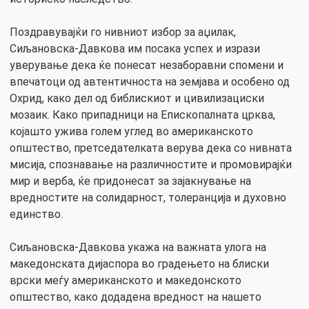
Поздравувајќи го нивниот избор за аџилак,
Сиљановска-Давкова им посака успех и изрази
уверување дека ќе понесат незаборавни спомени и
впечатоци од автентичноста на земјава и особено од
Охрид, како дел од библискиот и цивилизациски
мозаик. Како припадници на Епископалната црква,
којашто ужива голем углед во американското
општество, претседателката верува дека со нивната
мисија, спознавање на различностите и промовирајќи
мир и верба, ќе придонесат за зајакнување на
вредностите на солидарност, толеранција и духовно
единство.
Сиљановска-Давкова укажа на важната улога на
македонската дијаспора во градењето на блиски
врски меѓу американското и македонското
општество, како додадена вредност на нашето