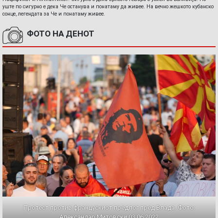
уште по сигурно е дека Че останува и понатаму да живее. На вечно жешкото кубанско
сонце, легендата за Че и понатаму живее.
ФОТО НА ДЕНОТ
Протест против францускиот предлог пред Влада. Фото:
Александар Митовски,03.06.2022