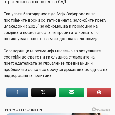
стратешко партнерство со САД.
Таа упати благодарност до Мајк Зафировски за
постојаните врски со татковината, заложбите преку
„Македонија 2025“ за афирмација и промоција на
земјава и посветеноста на проектите коишто го
потикнуваат растот на македонската економија.
Соговорниците разменија мислења за актуелните
состојби во светот и ги слушнаа ставовите на
претседателката за глобалните предизвици и
проблемите со кои се соочува државава во однос на
надворешната политика.