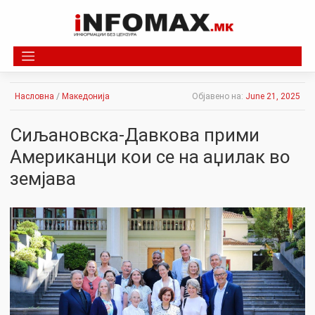
Skip
to
content
Насловна
/
Македонија
Објавено на:
June 21, 2025
Сиљановска-Давкова прими
Американци кои се на аџилак во
земјава