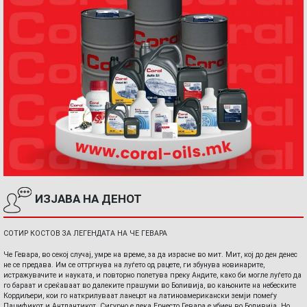
ИЗЈАВА НА ДЕНОТ
СОТИР КОСТОВ ЗА ЛЕГЕНДАТА НА ЧЕ ГЕВАРА
Че Гевара, во секој случај, умре на време, за да израсне во мит. Мит, кој до ден денес
не се предава. Им се оттргнува на луѓето од рацете, ги збунува новинарите,
истражувачите и науката, и повторно полетува преку Андите, како би могле луѓето да
го бараат и среќаваат во далеките прашуми во Боливија, во кањоните на небеските
Кордиљери, кои го наткрилуваат ланецот на латиноамерикански земји помеѓу
Пацификот и Антлантикот. Сигурно е дека Ернесто Гевара е убиен во Боливија. Но