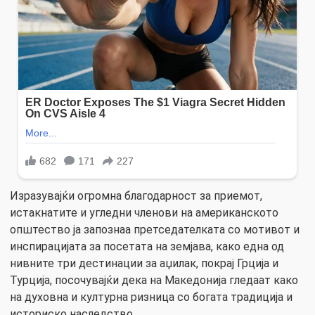
Изразувајќи огромна благодарност за приемот,
истакнатите и угледни членови на американското
општество ја запознаа претседателката со мотивот и
инспирацијата за посетата на земјава, како една од
нивните три дестинации за аџилак, покрај Грција и
Турција, посочувајќи дека на Македонија гледаат како
на духовна и културна ризница со богата традиција и
историско наследство.