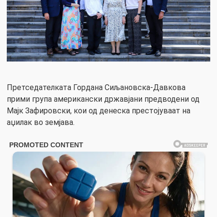
Претседателката Гордана Сиљановска-Давкова
прими група американски државјани предводени од
Мајк Зафировски, кои од денеска престојуваат на
аџилак во земјава.