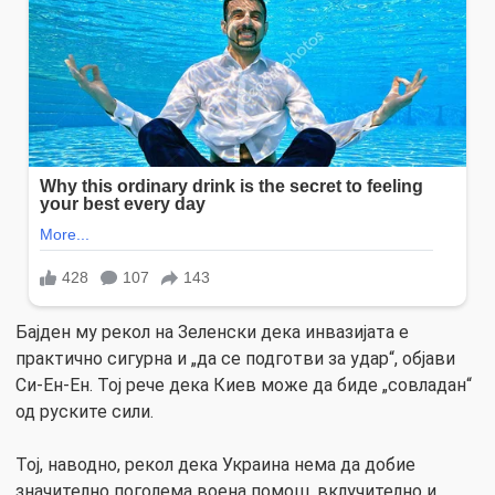
Бајден му рекол на Зеленски дека инвазијата е
практично сигурна и „да се подготви за удар“, објави
Си-Ен-Ен. Тој рече дека Киев може да биде „совладан“
од руските сили.
Тој, наводно, рекол дека Украина нема да добие
значително поголема воена помош, вклучително и