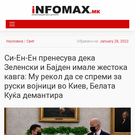
Skip
to
content
Насловна
/
Свет
Објавено на:
January 28, 2022
Си-Ен-Ен пренесува дека
Зеленски и Бајден имале жестока
кавга: Mу рекол да се спреми за
руски војници во Киев, Белата
Куќа демантира