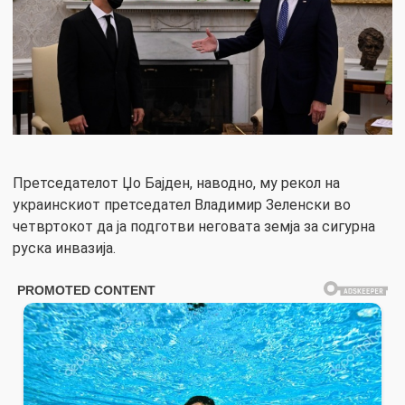
Претседателот Џо Бајден, наводно, му рекол на
украинскиот претседател Влaдимир Зеленски во
четвртокот да ја подготви неговата земја за сигурна
руска инвазија.