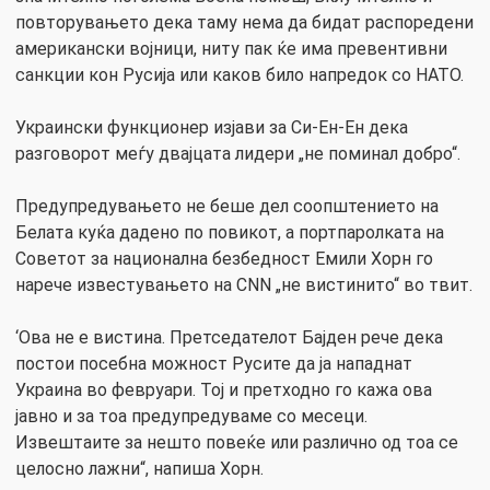
повторувањето дека таму нема да бидат распоредени
американски војници, ниту пак ќе има превентивни
санкции кон Русија или каков било напредок со НАТО.
Украински функционер изјави за Си-Ен-Ен дека
разговорот меѓу двајцата лидери „не поминал добро“.
Предупредувањето не беше дел соопштението на
Белата куќа дадено по повикот, а портпаролката на
Советот за национална безбедност Емили Хорн го
нарече известувањето на CNN „не вистинито“ во твит.
‘Ова не е вистина. Претседателот Бајден рече дека
постои посебна можност Русите да ја нападнат
Украина во февруари. Тој и претходно го кажа ова
јавно и за тоа предупредуваме со месеци.
Извештаите за нешто повеќе или различно од тоа се
целосно лажни“, напиша Хорн.