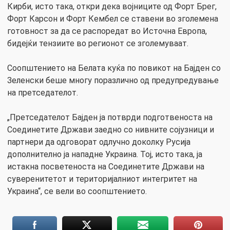
Кирби, исто така, откри дека војниците од Форт Брег,
Форт Карсон и Форт Кембел се ставени во зголемена
готовност за да се распоредат во Источна Европа,
бидејќи тензиите во регионот се зголемуваат.
Соопштението на Белата куќа по повикот на Бајден со
Зеленски беше многу поразлично од предупредување
на претседателот.
„Претседателот Бајден ја потврди подготвеноста на
Соединетите Држави заедно со нивните сојузници и
партнери да одговорат одлучно доколку Русија
дополнително ја нападне Украина. Тој, исто така, ја
истакна посветеноста на Соединетите Држави на
суверенитетот и територијалниот интегритет на
Украина“, се вели во соопштението.