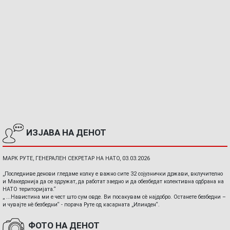
ИЗЈАВА НА ДЕНОТ
МАРК РУТЕ, ГЕНЕРАЛЕН СЕКРЕТАР НА НАТО, 03.03.2026
„Последниве денови гледаме колку е важно сите 32 сојузнички држави, вклучително
и Македонија да се здружат, да работат заедно и да обезбедат колективна одбрана на
НАТО територијата.“
„ ...Навистина ми е чест што сум овде. Ви посакувам сè најдобро. Останете безбедни –
и чувајте нè безбедни“ - порача Руте од касарната „Илинден“.
ФОТО НА ДЕНОТ