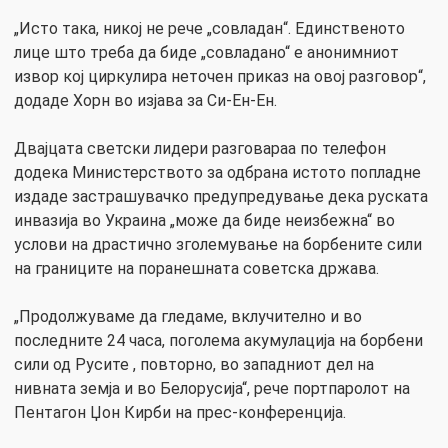
„Исто така, никој не рече „совладан“. Единственото
лице што треба да биде „совладано“ е анонимниот
извор кој циркулира неточен приказ на овој разговор“,
додаде Хорн во изјава за Си-Ен-Ен.
Двајцата светски лидери разговараа по телефон
додека Министерството за одбрана истото попладне
издаде застрашувачко предупредување дека руската
инвазија во Украина „може да биде неизбежна“ во
услови на драстично зголемување на борбените сили
на границите на поранешната советска држава.
„Продолжуваме да гледаме, вклучително и во
последните 24 часа, поголема акумулација на борбени
сили од Русите , повторно, во западниот дел на
нивната земја и во Белорусија“, рече портпаролот на
Пентагон Џон Кирби на прес-конференција.