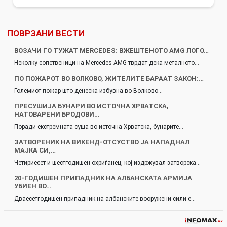
ПОВРЗАНИ ВЕСТИ
ВОЗАЧИ ГО ТУЖАТ MERCEDES: ВЖЕШТЕНОТО AMG ЛОГО…
Неколку сопственици на Mercedes-AMG тврдат дека металното…
ПО ПОЖАРОТ ВО ВОЛКОВО, ЖИТЕЛИТЕ БАРААТ ЗАКОН:…
Големиот пожар што денеска избувна во Волково…
ПРЕСУШИЈА БУНАРИ ВО ИСТОЧНА ХРВАТСКА,
НАТОВАРЕНИ БРОДОВИ…
Поради екстремната суша во источна Хрватска, бунарите…
ЗАТВОРЕНИК НА ВИКЕНД-ОТСУСТВО ЈА НАПАДНАЛ
МАЈКА СИ,…
Четириесет и шестгодишен охриѓанец, кој издржувал затворска…
20-ГОДИШЕН ПРИПАДНИК НА АЛБАНСКАТА АРМИЈА
УБИЕН ВО…
Дваесетгодишен припадник на албанските вооружени сили е…