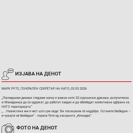
ИЗЈАВА НА ДЕНОТ
МАРК РУТЕ, ГЕНЕРАЛЕН СЕКРЕТАР НА НАТО, 03.03.2026
„Последниве денови гледаме колку е важно сите 32 сојузнички држави, вклучително
и Македонија да се здружат, да работат заедно и да обезбедат колективна одбрана на
НАТО територијата.“
„ ...Навистина ми е чест што сум овде. Ви посакувам сè најдобро. Останете безбедни –
и чувајте нè безбедни“ - порача Руте од касарната „Илинден“.
ФОТО НА ДЕНОТ