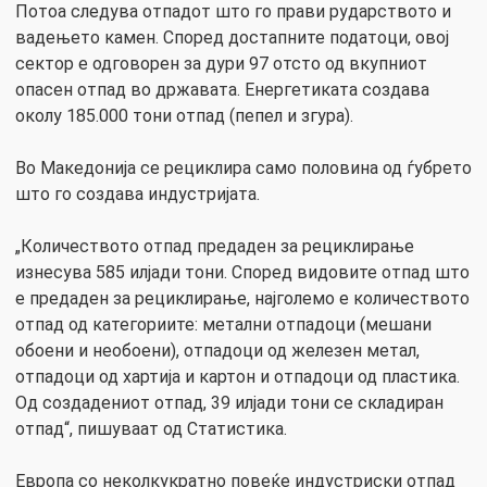
Потоа следува отпадот што го прави рударството и
вадењето камен. Според достапните податоци, овој
сектор е одговорен за дури 97 отсто од вкупниот
опасен отпад во државата. Енергетиката создава
околу 185.000 тони отпад (пепел и згура).
Во Македонија се рециклира само половина од ѓубрето
што го создава индустријата.
„Количеството отпад предаден за рециклирање
изнесува 585 илјади тони. Според видовите отпад што
е предаден за рециклирање, најголемо е количеството
отпад од категориите: метални отпадоци (мешани
обоени и необоени), отпадоци од железен метал,
отпадоци од хартија и картон и отпадоци од пластика.
Од создадениот отпад, 39 илјади тони се складиран
отпад“, пишуваат од Статистика.
Европа со неколкукратно повеќе индустриски отпад