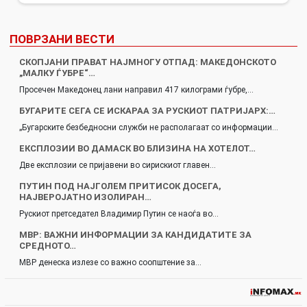
ПОВРЗАНИ ВЕСТИ
СКОПЈАНИ ПРАВАТ НАЈМНОГУ ОТПАД: МАКЕДОНСКОТО
„МАЛКУ ЃУБРЕ“…
Просечен Македонец лани направил 417 килограми ѓубре,…
БУГАРИТЕ СЕГА СЕ ИСКАРАА ЗА РУСКИОТ ПАТРИЈАРХ:…
„Бугарските безбедносни служби не располагаат со информации…
ЕКСПЛОЗИИ ВО ДАМАСК ВО БЛИЗИНА НА ХОТЕЛОТ…
Две експлозии се пријавени во сирискиот главен…
ПУТИН ПОД НАЈГОЛЕМ ПРИТИСОК ДОСЕГА,
НАЈВЕРОЈАТНО ИЗОЛИРАН…
Рускиот претседател Владимир Путин се наоѓа во…
МВР: ВАЖНИ ИНФОРМАЦИИ ЗА КАНДИДАТИТЕ ЗА
СРЕДНОТО…
МВР денеска излезе со важно соопштение за…