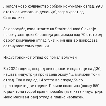
„Најголемото количество собран комунален отпад, 99.8
отсто, се исфрла на депонија“, алармираат од
Статистика.
За споредба, извештаите на Statistični urad Slovenije
покажуваат дека Словенија рециклира над 70 отсто од
својот комунален отпад. Значи, кај нив во природата
остануваат само трошки.
Индустрискиот отпад со помал волумен
Во 2024 година, според секторските податоци на ДЗС,
нашата индустрија произвела околу 1,2 милиони тони
отпад. Тоа е пад од 14 отсто во споредба со
претходните две години. Речиси половина (околу 550
илјади тони ѓубре) прави преработувачката индустрија.
Иако масивен, овој отпад е главно неопасен.