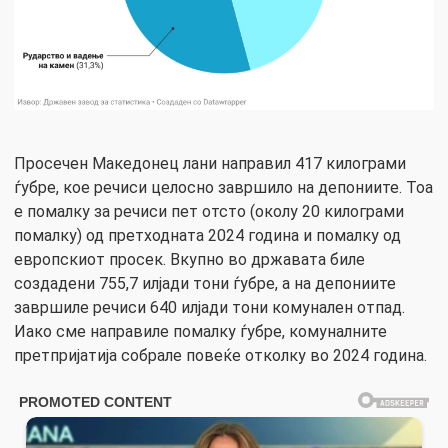
Просечен Македонец лани направил 417 килограми
ѓубре, кое речиси целосно завршило на депониите. Тоа
е помалку за речиси пет отсто (околу 20 килограми
помалку) од претходната 2024 година и помалку од
европскиот просек. Вкупно во државата биле
создадени 755,7 илјади тони ѓубре, а на депониите
завршиле речиси 640 илјади тони комунален отпад.
Иако сме направиле помалку ѓубре, комуналните
претпријатија собрале повеќе отколку во 2024 година.