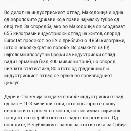
Во делот на индустрискиот отпад, Македонија е една
од европските држави која прави најмалку ѓубре од
овој тип. За споредба, ако во Македонија се создаваат
655 килограми индустриски отпад на жител, според
Eurostat просекот во ЕУ е приближно 4.850 килограми,
што е неколкукратно повеќе. Во рамките на ЕУ,
најголеми апсолутни бројки за индустриски отпад
вади Германија (над 400 милиони тони), но според
нивната статистика, 80 отсто од градежниот и
индустрискиот отпад се враќа во производниот
циклус.
Дури и Словенија создава повеќе индустриски отпад
од нас – 10,3 милиони тони, што повторно е околу
европскиот просек по жител, но тие имаат највисок
процент на преработка на отпадот во регионот. Од
соседите, Републичкиот завод за статистика на Србија