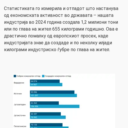
Статистиката го измерила и отпадот што настанува
од економската активност во државата – нашата
индустрија во 2024 година создала 1,2 милиони тони
или по глава на жител 655 килограми годишно. Ова е
драстично помалку од европскиот просек, каде
индустријата знае да создаде и по неколку илјади
килограми индустриско ѓубре по глава на жител.