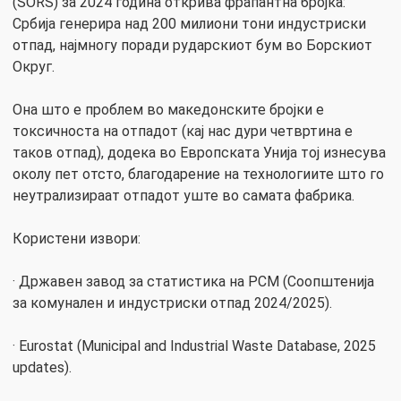
(SORS) за 2024 година открива фрапантна бројка:
Србија генерира над 200 милиони тони индустриски
отпад, најмногу поради рударскиот бум во Борскиот
Округ.
Она што е проблем во македонските бројки е
токсичноста на отпадот (кај нас дури четвртина е
таков отпад), додека во Европската Унија тој изнесува
околу пет отсто, благодарение на технологиите што го
неутрализираат отпадот уште во самата фабрика.
Користени извори:
· Државен завод за статистика на РСМ (Соопштенија
за комунален и индустриски отпад 2024/2025).
· Eurostat (Municipal and Industrial Waste Database, 2025
updates).