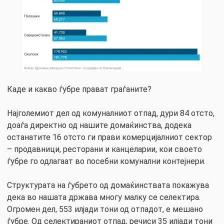
Каде и какво ѓубре прават граѓаните?
Најголемиот дел од комуналниот отпад, дури 84 отсто,
доаѓа директно од нашите домаќинства, додека
останатите 16 отсто ги прави комерцијалниот сектор
– продавници, ресторани и канцеларии, кои своето
ѓубре го одлагаат во посебни комунални контејнери.
Структурата на ѓубрето од домаќинствата покажува
дека во нашата држава многу малку се селектира.
Огромен дел, 553 илјади тони од отпадот, е мешано
ѓубре. Од селектираниот отпад, речиси 35 илјади тони