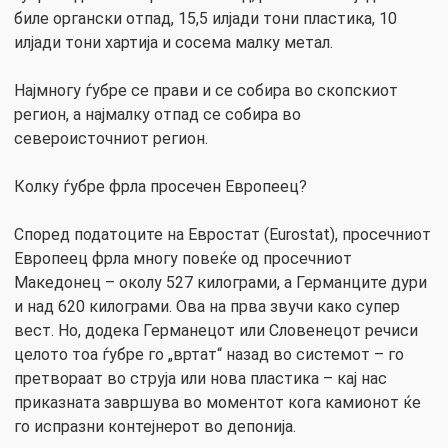
биле органски отпад, 15,5 илјади тони пластика, 10
илјади тони хартија и сосема малку метал.
Најмногу ѓубре се прави и се собира во скопскиот
регион, а најмалку отпад се собира во
североисточниот регион.
Колку ѓубре фрла просечен Европеец?
Според податоците на Евростат (Eurostat), просечниот
Европеец фрла многу повеќе од просечниот
Македонец – околу 527 килограми, а Германците дури
и над 620 килограми. Ова на прва звучи како супер
вест. Но, додека Германецот или Словенецот речиси
целото тоа ѓубре го „вртат“ назад во системот – го
претвораат во струја или нова пластика – кај нас
приказната завршува во моментот кога камионот ќе
го испразни контејнерот во депонија.