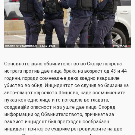
Основното јавно обвинителство во Скопје покрена
истрага против две лица, браќа на возраст од 43 и 44
години, поради сомневање дека заедно извршиле
убиство во обид. Инцидентот се случил во близина на
авто-плацот кај селото Шишево, каде осомничените
пукаа кон едно лице и го погодиле во главата,
создавајќи опасност и за уште две лица. Според
информации од Обвинителството, причината за
ваквиот инцидент бил претходен сообраќаен
инцидент при кој се судриле ретровизорите на две