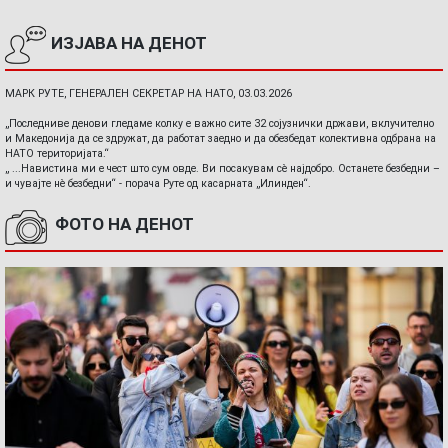
ИЗЈАВА НА ДЕНОТ
МАРК РУТЕ, ГЕНЕРАЛЕН СЕКРЕТАР НА НАТО, 03.03.2026
„Последниве денови гледаме колку е важно сите 32 сојузнички држави, вклучително
и Македонија да се здружат, да работат заедно и да обезбедат колективна одбрана на
НАТО територијата.“
„ ...Навистина ми е чест што сум овде. Ви посакувам сè најдобро. Останете безбедни –
и чувајте нè безбедни“ - порача Руте од касарната „Илинден“.
ФОТО НА ДЕНОТ