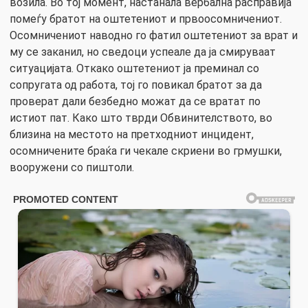
возила. Во тој момент, настанала вербална расправија
помеѓу братот на оштетениот и првоосомничениот.
Осомничениот наводно го фатил оштетениот за врат и
му се заканил, но сведоци успеале да ја смируваат
ситуацијата. Откако оштетениот ја преминал со
сопругата од работа, тој го повикал братот за да
проверат дали безбедно можат да се вратат по
истиот пат. Како што тврди Обвинителството, во
близина на местото на претходниот инцидент,
осомничените браќа ги чекале скриени во грмушки,
вооружени со пиштоли.