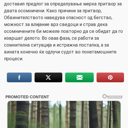
доставил предлог за определување мерка притвор за
двата осомничени. Како причини за притвор,
Обвинителството наведува опасност од бегство,
можност за влијание врз сведоци и страв дека
осомничените би можеле повторно да се обидат да го
извршат делото. Во оваа фаза, се работи за
сомнителна ситуација и истражна постапка, а за
вината конечно ќе одлучи судот во понатамошните
процеси.