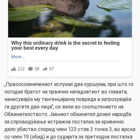
„Првоосомничениот испукал два куршума, при што го
погодил братот на првично нападнатиот во главата,
нанесувајќи му тангенцијална повреда и загрозувајќи
ги другите две лица“, се вели во соопштението на
Обвинителството. Јавниот обвинител донел наредба
за спроведување истражна постапка за кривично
дело убиство според член 123 став 2 точка 3, во врска
со член 19 (обид) и до судијата за претходна постапка