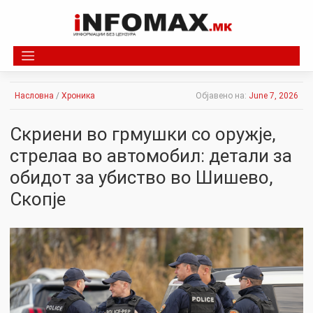
Skip
to
content
Насловна
/
Хроника
Објавено на:
June 7, 2026
Скриени во грмушки со оружје,
стрелаа во автомобил: детали за
обидот за убиство во Шишево,
Скопје