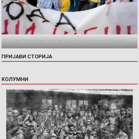
Осмомартовски Марш / Фото: Сара Митрички, 08.03.2026
ПРИЈАВИ СТОРИЈА
КОЛУМНИ