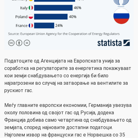
Податоците од Агенцијата на Европската унија за
соработка на регулаторите за енергетика покажуваат
кои земји снабдувањето со енергија би било
најзагрозени во случај на затворање на вентилите за
рускиот гас.
Меѓу главните европски економии, Германија увезува
околу половина од својот гас од Русија, додека
Франција добива само четвртина од снабдувањето од
земјата, според најновите достапни податоци.
Најголем извор на француски гас е Норвешка со 35