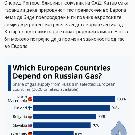
Според Ројтерс, блискиот сојузник на САД, Катар сака
гаранции дека природниот гас пренасочен во Европа
нема да биде препродаден и ги повика европските
земји да ја решат истрагата за договорите за гас од
Катар со цел самите да станат редовен клиент – што
би можело потрајно да ја промени зависноста од гас
во Европа.