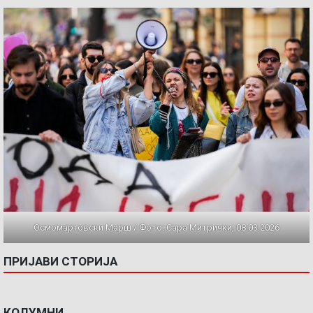
Осмомартовски Марш / Фото: Сара Митрички, 08.03.2026
ПРИЈАВИ СТОРИЈА
КОЛУМНИ