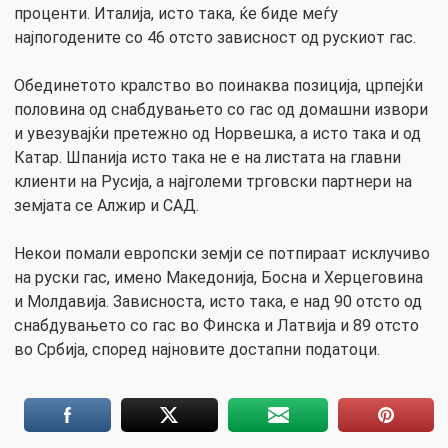
проценти. Италија, исто така, ќе биде меѓу
најпогодените со 46 отсто зависност од рускиот гас.
Обединетото кралство во поинаква позиција, црпејќи
половина од снабдувањето со гас од домашни извори
и увезувајќи претежно од Норвешка, а исто така и од
Катар. Шпанија исто така не е на листата на главни
клиенти на Русија, а најголеми трговски партнери на
земјата се Алжир и САД.
Некои помали европски земји се потпираат исклучиво
на руски гас, имено Македонија, Босна и Херцеговина
и Молдавија. Зависноста, исто така, е над 90 отсто од
снабдувањето со гас во Финска и Латвија и 89 отсто
во Србија, според најновите достапни податоци.