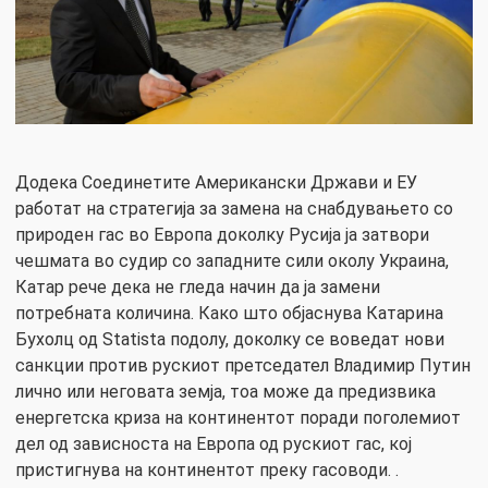
Додека Соединетите Американски Држави и ЕУ
работат на стратегија за замена на снабдувањето со
природен гас во Европа доколку Русија ја затвори
чешмата во судир со западните сили околу Украина,
Катар рече дека не гледа начин да ја замени
потребната количина. Како што објаснува Катарина
Бухолц од Statista подолу, доколку се воведат нови
санкции против рускиот претседател Владимир Путин
лично или неговата земја, тоа може да предизвика
енергетска криза на континентот поради поголемиот
дел од зависноста на Европа од рускиот гас, кој
пристигнува на континентот преку гасоводи. .