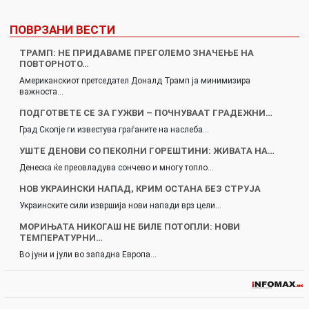
ПОВРЗАНИ ВЕСТИ
ТРАМП: НЕ ПРИДАВАМЕ ПРЕГОЛЕМО ЗНАЧЕЊЕ НА
ПОВТОРНОТО…
Американскиот претседател Доналд Трамп ја минимизира
важноста…
ПОДГОТВЕТЕ СЕ ЗА ГУЖВИ – ПОЧНУВААТ ГРАДЕЖНИ…
Град Скопје ги известува граѓаните на наслеба…
УШТЕ ДЕНОВИ СО ПЕКОЛНИ ГОРЕШТИНИ: ЖИВАТА НА…
Денеска ќе преовладува сончево и многу топло…
НОВ УКРАИНСКИ НАПАД, КРИМ ОСТАНА БЕЗ СТРУЈА
Украинските сили извршија нови напади врз цели…
МОРИЊАТА НИКОГАШ НЕ БИЛЕ ПОТОПЛИ: НОВИ
ТЕМПЕРАТУРНИ…
Во јуни и јули во западна Европа…