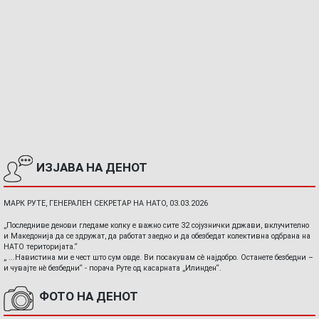
ИЗЈАВА НА ДЕНОТ
МАРК РУТЕ, ГЕНЕРАЛЕН СЕКРЕТАР НА НАТО, 03.03.2026
„Последниве денови гледаме колку е важно сите 32 сојузнички држави, вклучително
и Македонија да се здружат, да работат заедно и да обезбедат колективна одбрана на
НАТО територијата.“
„ ...Навистина ми е чест што сум овде. Ви посакувам сè најдобро. Останете безбедни –
и чувајте нè безбедни“ - порача Руте од касарната „Илинден“.
ФОТО НА ДЕНОТ