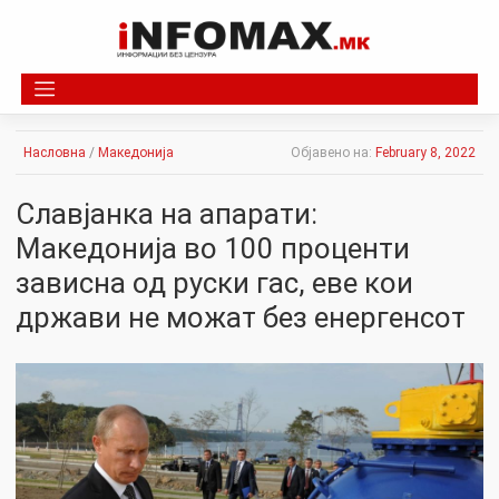
Skip
to
content
Насловна
/
Македонија
Објавено на:
February 8, 2022
Славјанка на апарати:
Македонија во 100 проценти
зависна од руски гас, еве кои
држави не можат без енергенсот