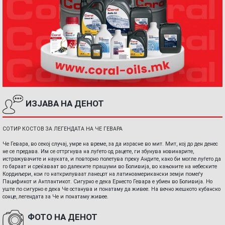
ИЗЈАВА НА ДЕНОТ
СОТИР КОСТОВ ЗА ЛЕГЕНДАТА НА ЧЕ ГЕВАРА
Че Гевара, во секој случај, умре на време, за да израсне во мит. Мит, кој до ден денес
не се предава. Им се оттргнува на луѓето од рацете, ги збунува новинарите,
истражувачите и науката, и повторно полетува преку Андите, како би могле луѓето да
го бараат и среќаваат во далеките прашуми во Боливија, во кањоните на небеските
Кордиљери, кои го наткрилуваат ланецот на латиноамерикански земји помеѓу
Пацификот и Антлантикот. Сигурно е дека Ернесто Гевара е убиен во Боливија. Но
уште по сигурно е дека Че останува и понатаму да живее. На вечно жешкото кубанско
сонце, легендата за Че и понатаму живее.
ФОТО НА ДЕНОТ