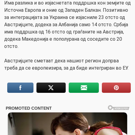
Има разлика и во изјаснетата поддршка кон земјите од
Источна Европа и оние од Западен Балкан. Позитивно
за интеграцијата за Украина се изјасниле 23 отсто од
Австријците, додека за Албанија само 14 отсто. Србија
има поддршка од 16 отсто од граѓаните на Австрија,
додека Македонија е пополурана од соседите со 20
отсто.
Австријците сметаат дека нашиот регион допрва
треба да се европеизира, за да биде интегриран во ЕУ.