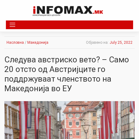
Skip
to
content
Насловна
/
Македонија
Објавено на:
July 25, 2022
Следува австриско вето? – Само
20 отсто од Австријците го
поддржуваат членството на
Македонија во ЕУ