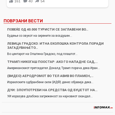
ПОВРЗАНИ ВЕСТИ
ПОВЕЌЕ ОД 40.000 ТУРИСТИ СЕ ЗАГЛАВЕНИ ВО…
Будење со звукот на сирените за воздушен…
ЛЕВИЦА ГРАДСКО: ИТНА ЕКОЛОШКА КОНТРОЛА ПОРАДИ
ЗАГАДУВАЊЕТО…
Во центарот на Општина Градско, под плаштот…
ТРАМП НИКОГАШ ПООСТАР: АКО ГО НАПАДНЕ САД,…
Американскиот претседател Доналд Трамп порача дека Иран…
(ВИДЕО) АЕРОДРОМОТ ВО ТЕЛ АВИВ ВО ПЛАМЕН,…
Израелските одбранбени сили (ИДФ) денес објавија дека…
ДУИ: ЗЛОУПОТРЕБИ НА СРЕДСТВА ОД БУЏЕТОТ НА…
УИ изразува длабока загриженост за најновиот скандал…