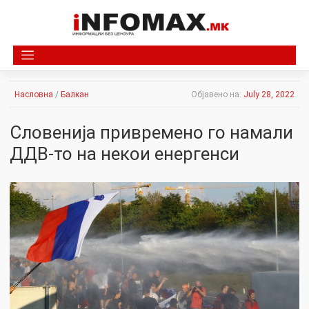
Skip
to
content
Насловна
/
Балкан
Објавено на:
July 28, 2022
Словенија привремено го намали
ДДВ-то на некои енергенси