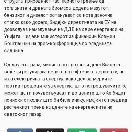
струјата, природниот гас, парното греење од
топланите и дрвната биомаса, додека мазутот,
бензинот и дизелот остануваат со иста даночна
стапка како досега, бидејќи директивата на ЕУ не
дозволува намалување на ДДВ на овие енергенси на
Унијата – изјави министерот за финансии Клемен
Боштјанчич на прес-конференција по владината
седница.
Од друга страна, министерот потсети дека Владата
веќе ги регулирала цените на нафтените деривати, но
и на електричната енергија како дел од мерките
против трошоците за енергија, што потрошувачите ќе
можат да ги почувствуваат и во цените што ќе бидат
пониски отколку што би биле инаку, имајќи го предвид
растечкиот тренд на цените на енергенските на
светскиот пазар.