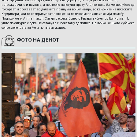
не се предава. Им се оттргнува на луѓето од рацете, ги збунува новинарите,
истражувачите и науката, и повторно полетува преку Андите, како би могле луѓето да
го бараат и среќаваат во далеките прашуми во Боливија, во кањоните на небеските
Кордиљери, кои го наткрилуваат ланецот на латиноамерикански земји помеѓу
Пацификот и Антлантикот. Сигурно е дека Ернесто Гевара е убиен во Боливија. Но
уште по сигурно е дека Че останува и понатаму да живее. На вечно жешкото кубанско
сонце, легендата за Че и понатаму живее.
ФОТО НА ДЕНОТ