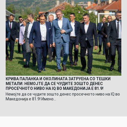
КРИВА ПАЛАНКА И ОКОЛИНАТА ЗАТРУЕНА СО ТЕШКИ
МЕТАЛИ: НЕМОЈТЕ ДА СЕ ЧУДИТЕ ЗОШТО ДЕНЕС
ПРОСЕЧНОТО НИВО НА IQ ВО МАКЕДОНИЈА Е 81.9!
Немојте да се чудите зошто денес просечното ниво на IQ во
Македонија е 81.9! Имено…