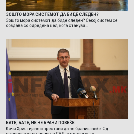
ЗОШТО МОРА СИСТЕМОТ ДА БИДЕ СЛЕДЕН?
Зошто мора системот да биде следен? Секој систем се
создава со одредена цел, кога станува…
БАТЕ, БАТЕ, НЕ НЕ БРАНИ ПОВЕЌЕ
Кочи Христијане и престани да не браниш веќе. Од
најповластена нација на САД, стигнавме до…