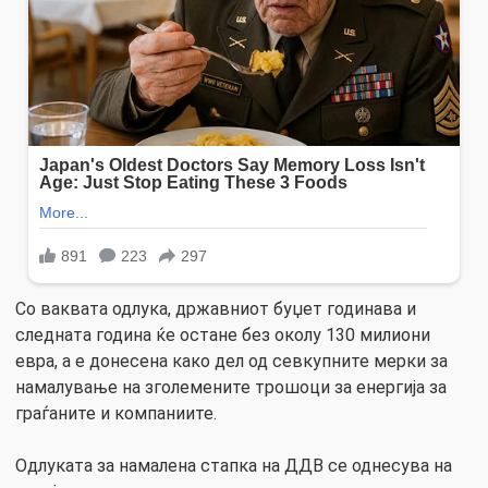
Со ваквата одлука, државниот буџет годинава и
следната година ќе остане без околу 130 милиони
евра, а е донесена како дел од севкупните мерки за
намалување на зголемените трошоци за енергија за
граѓаните и компаниите.
Одлуката за намалена стапка на ДДВ се однесува на