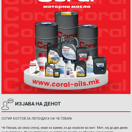
ИЗЈАВА НА ДЕНОТ
СОТИР КОСТОВ ЗА ЛЕГЕНДАТА НА ЧЕ ГЕВАРА
Че Гевара, во секој случај, умре на време, за да израсне во мит. Мит, кој до ден денес