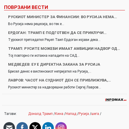
ПОВРЗАНИ ВЕСТИ
РУСКИОТ МИНИСТЕР ЗА ФИНАНСИИ: ВО РУСИЈА НЕМА…
Во Русија нема рецесија, во тек е…
ЕРДОГАН: ТРАМП Е ПОДГОТВЕН ДА СЕ ПРИКЛУЧИ…
Турскиот претседател Реџеп Таип Ердоган изјави дека…
ТРАМП: РУСИТЕ МОЖЕБИ ИМААТ АМБИЦИИ НАДВОР ОД…
Тој повторно ги истакна нападите на САД…
МЕДВЕДЕВ: ЕУ Е ДИРЕКТНА ЗАКАНА ЗА РУСИЈА
Брисел денес е вистинскиот непријател на Русија,…
ЛАВРОВ: ЧАСОТ НА СУДНИОТ ДЕН СЕ ПРИБЛИЖУВА,…
Рускиот министер за надворешни работи Сергеј Лавров…
Тагови:
Доналд Трамп
/
Кина
/
Напад
/
Русија
/
шега
/