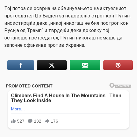
Тој потоа се осврна на обвинувањето на актуелниот
претседател Џо Бајден за недоволно строг кон Путин,
инсистирајќи дека „никој никогаш не бил построг кон
Русија од Трамп“ и тврдејќи дека доколку тој
останеше претседател, Путин никогаш немаше да
започне офанзива против Украина.