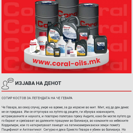
ИЗЈАВА НА ДЕНОТ
СОТИР КОСТОВ ЗА ЛЕГЕНДАТА НА ЧЕ ГЕВАРА
Че Гевара, во секој случај, умре на време, за да израсне во мит. Мит, кој до ден денес
не се предава. Им се оттргнува на луѓето од рацете, ги збунува новинарите,
истражувачите и науката, и повторно полетува преку Андите, како би могле луѓето да
го бараат и среќаваат во далеките прашуми во Боливија, во кањоните на небеските
Кордиљери, кои го наткрилуваат ланецот на латиноамерикански земји помеѓу
Пацификот и Антлантикот. Сигурно е дека Ернесто Гевара е убиен во Боливија. Но