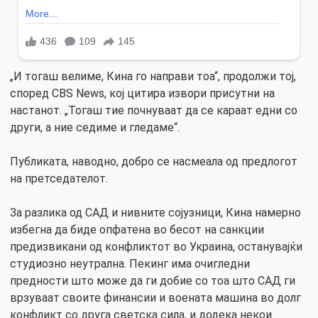
„И тогаш велиме, Кина го направи тоа“, продолжи тој,
според CBS News, кој цитира извори присутни на
настанот. „Тогаш тие почнуваат да се караат едни со
други, а ние седиме и гледаме“.
Публиката, наводно, добро се насмеала од предлогот
на претседателот.
За разлика од САД и нивните сојузници, Кина намерно
избегна да биде опфатена во бесот на санкции
предизвикани од конфликтот во Украина, останувајќи
студиозно неутрална. Пекинг има очигледни
предности што може да ги добие со тоа што САД ги
врзуваат своите финансии и воената машина во долг
конфликт со друга светска сила, и додека некои