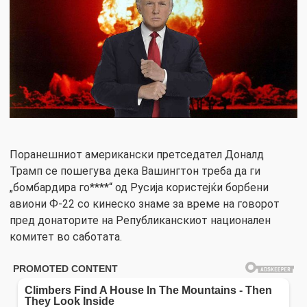
Поранешниот американски претседател Доналд
Трамп се пошегува дека Вашингтон треба да ги
„бомбардира го****“ од Русија користејќи борбени
авиони Ф-22 со кинеско знаме за време на говорот
пред донаторите на Републиканскиот национален
комитет во саботата.