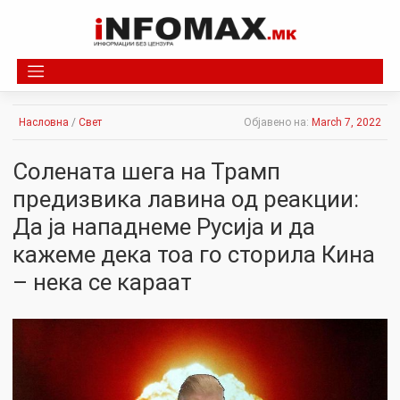
Skip
to
content
Насловна
/
Свет
Објавено на:
March 7, 2022
Солената шега на Трамп
предизвика лавина од реакции:
Да ја нападнеме Русија и да
кажеме дека тоа го сторила Кина
– нека се караат