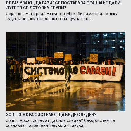
ПОРАЧУВААТ „ДА ГАЗИ“ СЕ ПОСТАВУВА ПРАШАЊЕ ДАЛИ
ЛУЃЕТО СЕ ДОТОЛКУ ГЛУПИ?
Лојалност– награда – глупост Можеби ви изгледа малку
чуден и неспоив насловот на колумната но…
ЗОШТО МОРА СИСТЕМОТ ДА БИДЕ СЛЕДЕН?
Зошто мора системот да биде следен? Секој систем се
создава со одредена цел, кога станува…