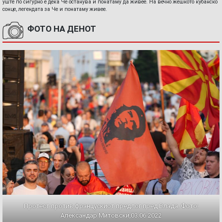
уште по сигурно е дека Че останува и понатаму да живее. На вечно жешкото кубанско
сонце, легендата за Че и понатаму живее.
ФОТО НА ДЕНОТ
Протест против францускиот предлог пред Влада. Фото:
Александар Митовски,03.06.2022