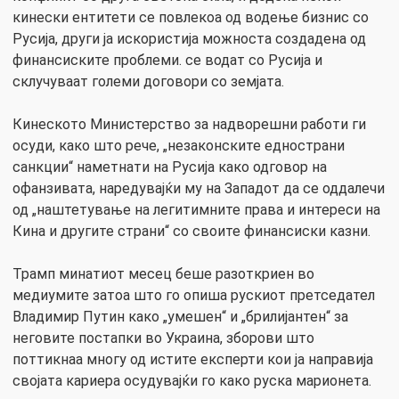
кинески ентитети се повлекоа од водење бизнис со
Русија, други ја искористија можноста создадена од
финансиските проблеми. се водат со Русија и
склучуваат големи договори со земјата.
Кинеското Министерство за надворешни работи ги
осуди, како што рече, „незаконските еднострани
санкции“ наметнати на Русија како одговор на
офанзивата, наредувајќи му на Западот да се оддалечи
од „наштетување на легитимните права и интереси на
Кина и другите страни“ со своите финансиски казни.
Трамп минатиот месец беше разоткриен во
медиумите затоа што го опиша рускиот претседател
Владимир Путин како „умешен“ и „брилијантен“ за
неговите постапки во Украина, зборови што
поттикнаа многу од истите експерти кои ја направија
својата кариера осудувајќи го како руска марионета.