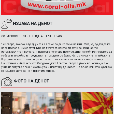
ИЗЈАВА НА ДЕНОТ
СОТИР КОСТОВ ЗА ЛЕГЕНДАТА НА ЧЕ ГЕВАРА
Че Гевара, во секој случај, умре на време, за да израсне во мит. Мит, кој до ден денес
не се предава. Им се оттргнува на луѓето од рацете, ги збунува новинарите,
истражувачите и науката, и повторно полетува преку Андите, како би могле луѓето да
го бараат и среќаваат во далеките прашуми во Боливија, во кањоните на небеските
Кордиљери, кои го наткрилуваат ланецот на латиноамерикански земји помеѓу
Пацификот и Антлантикот. Сигурно е дека Ернесто Гевара е убиен во Боливија. Но
уште по сигурно е дека Че останува и понатаму да живее. На вечно жешкото кубанско
сонце, легендата за Че и понатаму живее.
ФОТО НА ДЕНОТ