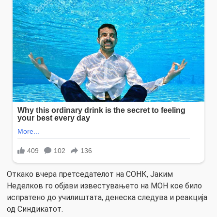
Откако вчера претседателот на СОНК, Јаким
Неделков го објави известувањето на МОН кое било
испратено до училиштата, денеска следува и реакција
од Синдикатот.