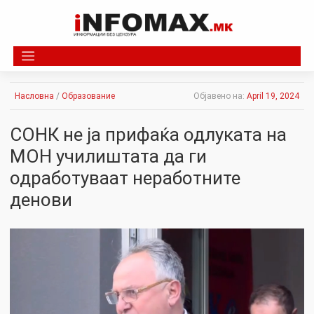
Skip
to
content
Насловна
/
Образование
Објавено на:
April 19, 2024
СОНК не ја прифаќа одлуката на
МОН училиштата да ги
одработуваат неработните
денови