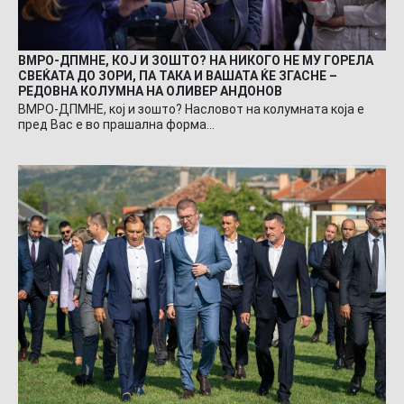
ВМРО-ДПМНЕ, КОЈ И ЗОШТО? НА НИКОГО НЕ МУ ГОРЕЛА
СВЕЌАТА ДО ЗОРИ, ПА ТАКА И ВАШАТА ЌЕ ЗГАСНЕ –
РЕДОВНА КОЛУМНА НА ОЛИВЕР АНДОНОВ
ВМРО-ДПМНЕ, кој и зошто? Насловот на колумната која е
пред Вас е во прашална форма…