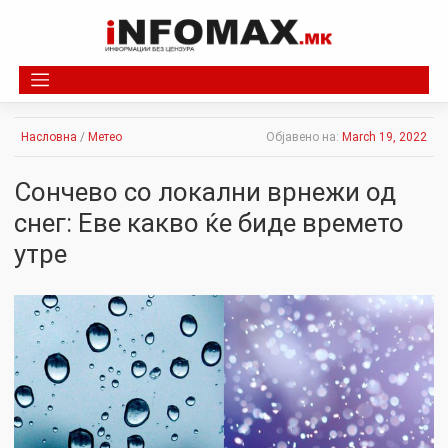
Skip
to
content
Насловна
/
Метео
Објавено на:
March 19, 2022
Сончево со локални врнежи од
снег: Еве какво ќе биде времето
утре