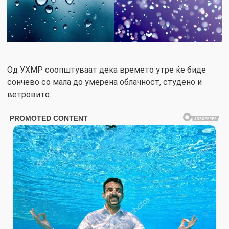
Од УХМР соопштуваат дека времето утре ќе биде
сончево со мала до умерена облачност, студено и
ветровито.