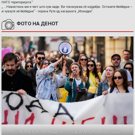
НАТО територијата.“
„ ...Навистина ми е чест што сум овде. Ви посакувам сè најдобро. Останете безбедни –
и чувајте нè безбедни“ - порача Руте од касарната „Илинден“.
ФОТО НА ДЕНОТ
Осмомартовски Марш / Фото: Сара Митрички, 08.03.2026