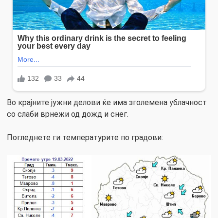
Во крајните јужни делови ќе има зголемена ублачност
со слаби врнежи од дожд и снег.
Погледнете ги температурите по градови: