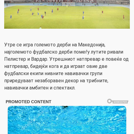
Утре се игра големото дерби на Македонија,
најголемото фудбалско дерби помеѓу лутите ривали
Пелистер и Вардар. Утрешниот натпревар е повеќе од
натпревар, бидејќи кога и да играат овие две
фудбалски екипи нивните навивачки групи
приредуваат незаборавен декор на трибните,
навивачки амбитен и спектакл.