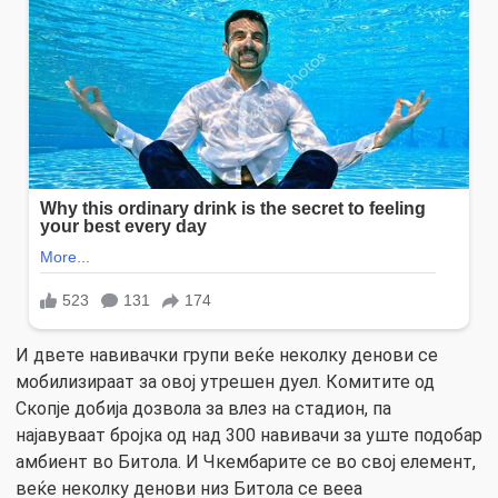
И двете навивачки групи веќе неколку денови се
мобилизираат за овој утрешен дуел. Комитите од
Скопје добија дозвола за влез на стадион, па
најавуваат бројка од над 300 навивачи за уште подобар
амбиент во Битола. И Чкембарите се во свој елемент,
веќе неколку денови низ Битола се вееа