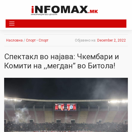
Skip
to
content
Насловна
/
Спорт
•
Спорт
Објавено на:
December 2, 2022
Спектакл во најава: Чкембари и
Комити на ,,мегдан” во Битола!