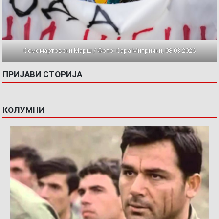
Осмомартовски Марш / Фото: Сара Митрички, 08.03.2026
ПРИЈАВИ СТОРИЈА
КОЛУМНИ