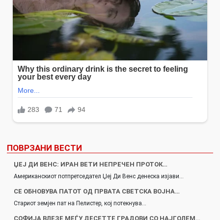
ПОВРЗАНИ ВЕСТИ
ЏЕЈ ДИ ВЕНС: ИРАН ВЕТИ НЕПРЕЧЕН ПРОТОК…
Американскиот потпретседател Џеј Ди Венс денеска изјави…
СЕ ОБНОВУВА ПАТОТ ОД ПРВАТА СВЕТСКА ВОЈНА…
Стариот земјен пат на Пелистер, кој потекнува…
СОФИЈА ВЛЕЗЕ МЕЃУ ДЕСЕТТЕ ГРАДОВИ СО НАЈГОЛЕМ…