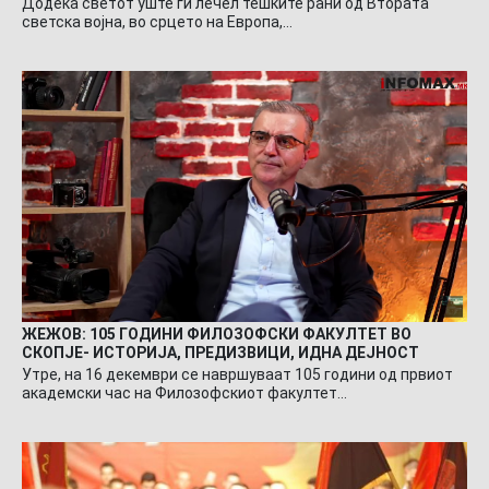
Додека светот уште ги лечел тешките рани од Втората
светска војна, во срцето на Европа,…
ЖЕЖОВ: 105 ГОДИНИ ФИЛОЗОФСКИ ФАКУЛТЕТ ВО
СКОПЈЕ- ИСТОРИЈА, ПРЕДИЗВИЦИ, ИДНА ДЕЈНОСТ
Утре, на 16 декември се навршуваат 105 години од првиот
академски час на Филозофскиот факултет…