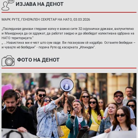
ИЗЈАВА НА ДЕНОТ
МАРК РУТЕ, ГЕНЕРАЛЕН СЕКРЕТАР НА НАТО, 03.03.2026
„Последниве денови гледаме колку е важно сите 32 сојузнички држави, вклучително
и Македонија да се здружат, да работат заедно и да обезбедат колективна одбрана на
НАТО територијата.“
„ ...Навистина ми е чест што сум овде. Ви посакувам сè најдобро. Останете безбедни –
и чувајте нè безбедни“ - порача Руте од касарната „Илинден“.
ФОТО НА ДЕНОТ