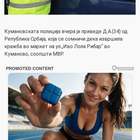
Кумановската полиција вчера ја приведе Д.А.(34) од
Република Србија, која се сомничи дека извршила
кражба во маркет на ул.„Иво Лола Рибар“ во
Куманово, соопшти МВР.