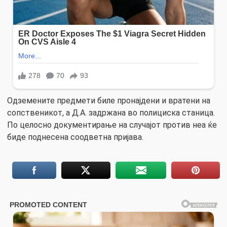
Одземените предмети биле пронајдени и вратени на
сопственикот, а Д.А. задржана во полициска станица.
По целосно документирање на случајот против неа ќе
биде поднесена соодветна пријава.