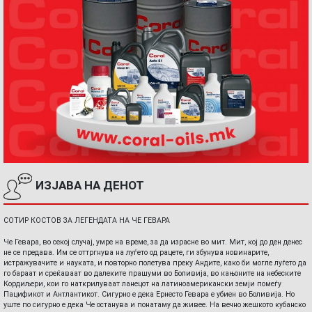
ИЗЈАВА НА ДЕНОТ
СОТИР КОСТОВ ЗА ЛЕГЕНДАТА НА ЧЕ ГЕВАРА
Че Гевара, во секој случај, умре на време, за да израсне во мит. Мит, кој до ден денес
не се предава. Им се оттргнува на луѓето од рацете, ги збунува новинарите,
истражувачите и науката, и повторно полетува преку Андите, како би могле луѓето да
го бараат и среќаваат во далеките прашуми во Боливија, во кањоните на небеските
Кордиљери, кои го наткрилуваат ланецот на латиноамерикански земји помеѓу
Пацификот и Антлантикот. Сигурно е дека Ернесто Гевара е убиен во Боливија. Но
уште по сигурно е дека Че останува и понатаму да живее. На вечно жешкото кубанско