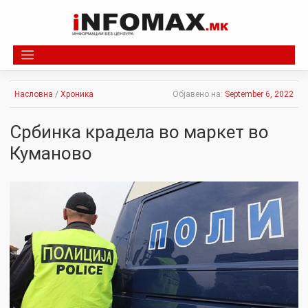
Skip
to
content
Насловна
/
Хроника
Објавено на:
September 6, 2022
Србинка крадела во маркет во
Куманово