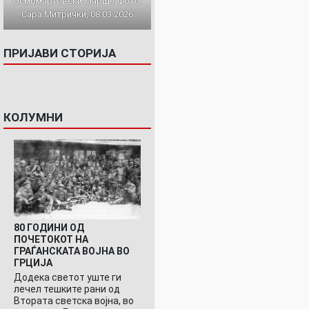
Осмомартовски Марш / Фото:
Сара Митрички, 08.03.2026
ПРИЈАВИ СТОРИЈА
КОЛУМНИ
80 ГОДИНИ ОД
ПОЧЕТОКОТ НА
ГРАЃАНСКАТА ВОЈНА ВО
ГРЦИЈА
Додека светот уште ги
лечел тешките рани од
Втората светска војна, во