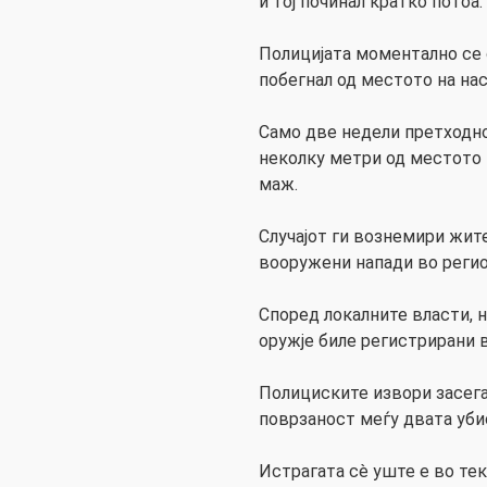
и тој починал кратко потоа.
Полицијата моментално се о
побегнал од местото на нас
Само две недели претходно,
неколку метри од местото 
маж.
Случајот ги вознемири жит
вооружени напади во регио
Според локалните власти, 
оружје биле регистрирани в
Полициските извори засега
поврзаност меѓу двата уби
Истрагата сè уште е во тек