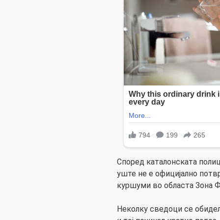
Според каталонската полици
уште не е официјално потвр
куршуми во областа Зона Ф
Неколку сведоци се обиделе