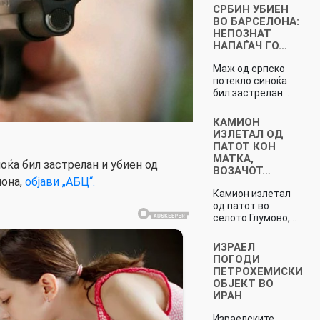
СРБИН УБИЕН
ВО БАРСЕЛОНА:
НЕПОЗНАТ
НАПАЃАЧ ГО…
Маж од српско
потекло синоќа
бил застрелан…
КАМИОН
ИЗЛЕТАЛ ОД
ПАТОТ КОН
МАТКА,
оќа бил застрелан и убиен од
ВОЗАЧОТ…
лона,
објави „АБЦ“.
Камион излетал
од патот во
селото Глумово,…
ИЗРАЕЛ
ПОГОДИ
ПЕТРОХЕМИСКИ
ОБЈЕКТ ВО
ИРАН
Израелските