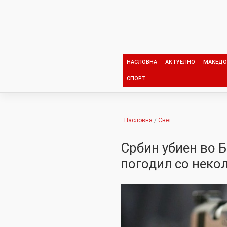
Skip
to
content
НАСЛОВНА
АКТУЕЛНО
МАКЕДО
СПОРТ
Насловна
/
Свет
Србин убиен во Б
погодил со неко