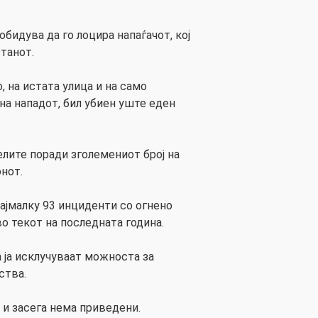
бидува да го лоцира напаѓачот, кој
танот.
 на истата улица и на само
на нападот, бил убиен уште еден
елите поради зголемениот број на
нот.
најмалку 93 инциденти со огнено
о текот на последната година.
 ја исклучуваат можноста за
ства.
 и засега нема приведени.