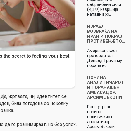
одбранбени сили
(ИДФ) извршија
напади врз…
ИЗРАЕЛ
ВОЗВРАЌА НА
ИРАН И ПОКРАЈ
ПРОТИВЕЊЕТО…
Американскиот
претседател
Доналд Трамп му
порача во…
ПОЧИНА
АНАЛИТИЧАРОТ
И ПОРАНАШЕН
АМБАСАДОР,
ја, жртвата, чиј идентитет сè
АРСИМ ЗЕКОЛИ
ден, била погодена со неколку
Рано утрово
ранка.
почина
политичкиот
аналитичар
 да го реанимираат, но без успех,
Арсим Зеколи…