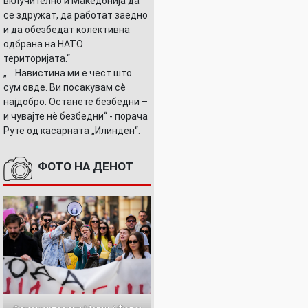
вклучително и Македонија да
се здружат, да работат заедно
и да обезбедат колективна
одбрана на НАТО
територијата.“
„ ...Навистина ми е чест што
сум овде. Ви посакувам сè
најдобро. Останете безбедни –
и чувајте нè безбедни“ - порача
Руте од касарната „Илинден“.
ФОТО НА ДЕНОТ