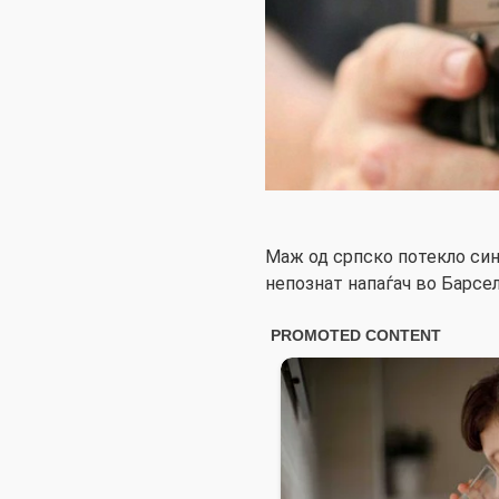
Маж од српско потекло син
непознат напаѓач во Барсе