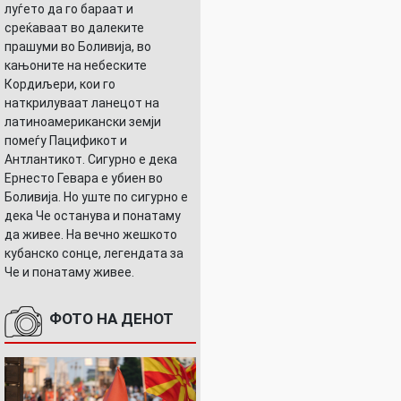
луѓето да го бараат и
среќаваат во далеките
прашуми во Боливија, во
кањоните на небеските
Кордиљери, кои го
наткрилуваат ланецот на
латиноамерикански земји
помеѓу Пацификот и
Антлантикот. Сигурно е дека
Ернесто Гевара е убиен во
Боливија. Но уште по сигурно е
дека Че останува и понатаму
да живее. На вечно жешкото
кубанско сонце, легендата за
Че и понатаму живее.
ФОТО НА ДЕНОТ