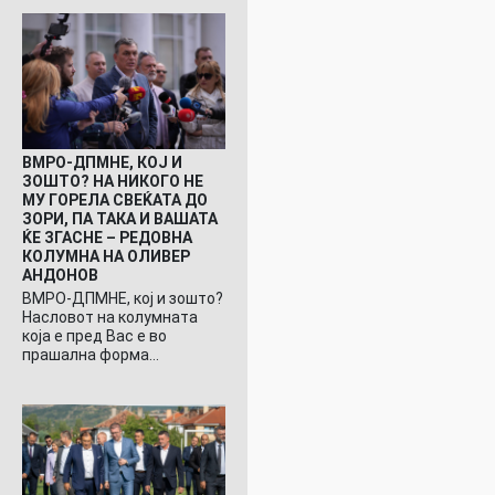
ВМРО-ДПМНЕ, КОЈ И
ЗОШТО? НА НИКОГО НЕ
МУ ГОРЕЛА СВЕЌАТА ДО
ЗОРИ, ПА ТАКА И ВАШАТА
ЌЕ ЗГАСНЕ – РЕДОВНА
КОЛУМНА НА ОЛИВЕР
АНДОНОВ
ВМРО-ДПМНЕ, кој и зошто?
Насловот на колумната
која е пред Вас е во
прашална форма…