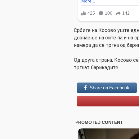
Србите на Косово уште едн
дознаење на сите па и на 
намера да се тргна од бари
Од друга страна, Косово се
тргнат барикадите.
Share on Facebook