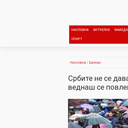
Skip
to
content
НАСЛОВНА
АКТУЕЛНО
МАКЕДО
СПОРТ
Насловна
/
Балкан
Србите не се дав
веднаш се повле