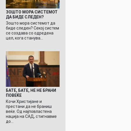
ЗОШТО МОРА СИСТЕМОТ
ДА БИДЕ СЛЕДЕН?
Зошто мора системот да
биде следен? Секој систем
се создава со одредена
цел, кога станува…
БАТЕ, БАТЕ, НЕ НЕ БРАНИ
ПОВЕЌЕ
Кочи Христијане и
престани да не браниш
веќе. Од најповластена
нација на САД, стигнавме
до…