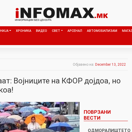
НИЈА
ХРОНИКА
ВИДЕО
СВЕТ
АРСЕНАЛ
АВТОМОБИЛИЗАМ
МАГА
Објавено на:
December 13, 2022
аат: Војниците на КФОР дојдоа, но
коа!
ПОВРЗАНИ
ВЕСТИ
ОДМОРАЛИШТЕТО