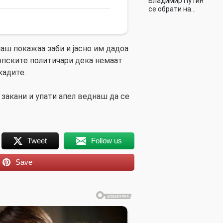
Владимир Путин
се обрати на…
аш покажаа заби и јасно им дадоа
српските политичари дека немаат
кадите.
 закани и упати апел веднаш да се
Tweet
Follow us
Save