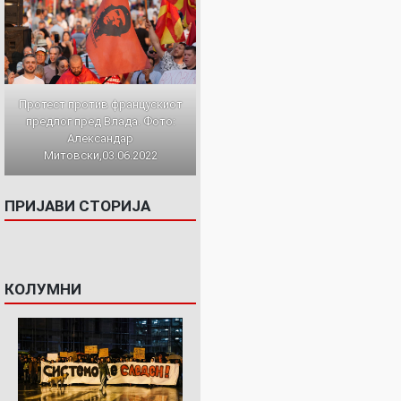
Протест против францускиот
предлог пред Влада. Фото:
Александар
Митовски,03.06.2022
ПРИЈАВИ СТОРИЈА
КОЛУМНИ