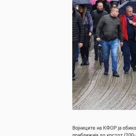
Војниците на КФОР ја обико
приближија до крстот (200-