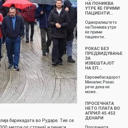
НА ПОНИКВА
УТРЕ ЌЕ ПРИМИ
ПАЦИЕНТИ…
Одморалиштето
на Пониква утре
ќе прими
пациенти…
РОКАС БЕЗ
ПРЕДВИДУВАЊЕ
ЗА
ИЗВЕШТАЈОТ
НА ЕП:…
Евроамбасадорот
Михалис Рокас
рече дека не
може…
ПРОСЕЧНАТА
НЕТО ПЛАТА ВО
АПРИЛ 45.452
ДЕНАРИ
лија барикадата во Рударe. Тие се
300 метри од страна) и речиси
Просечната