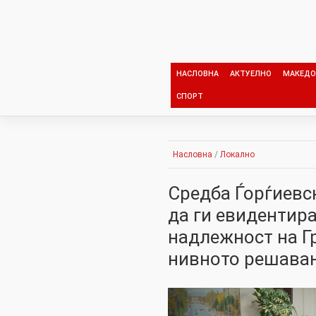
Skip
to
content
НАСЛОВНА
АКТУЕЛНО
МАКЕДО
СПОРТ
Насловна
/
Локално
Средба Ѓорѓиевс
да ги евидентир
надлежност на Гр
нивното решава