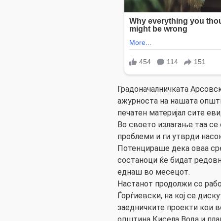
Градоначалничката Арсовск
ажурноста на нашата општи
печатен материјал сите ев
Во своето излагање таа се
проблеми и ги утврди насок
Потенцираше дека оваа сре
состаноци ќе бидат редовн
еднаш во месецот.
Настанот продолжи со рабо
Ѓорѓиевски, на кој се дис
заедничките проекти кои в
општина Кисела Вода и пла