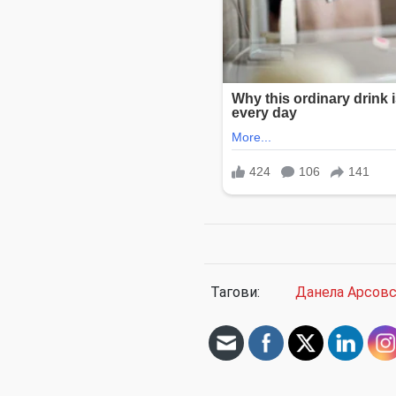
Тагови:
Данела Арсов