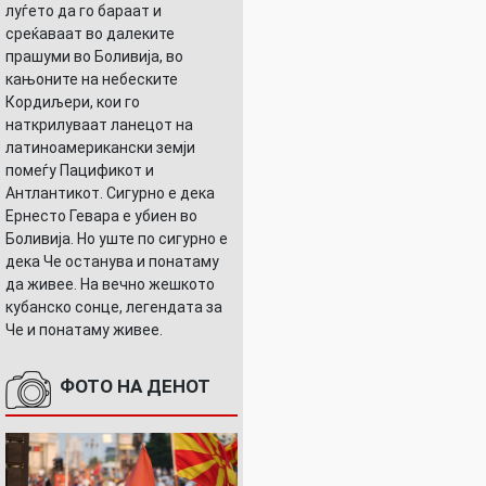
луѓето да го бараат и
среќаваат во далеките
прашуми во Боливија, во
кањоните на небеските
Кордиљери, кои го
наткрилуваат ланецот на
латиноамерикански земји
помеѓу Пацификот и
Антлантикот. Сигурно е дека
Ернесто Гевара е убиен во
Боливија. Но уште по сигурно е
дека Че останува и понатаму
да живее. На вечно жешкото
кубанско сонце, легендата за
Че и понатаму живее.
ФОТО НА ДЕНОТ