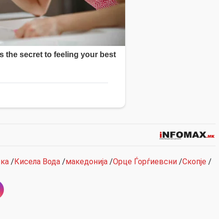
ска
/
Кисела Вода
/
македонија
/
Орце Ѓорѓиевсни
/
Скопје
/