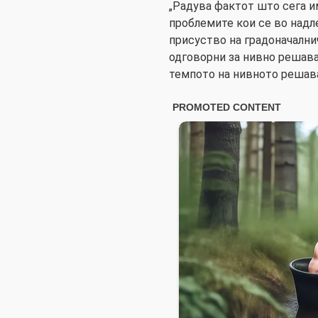
„Радува фактот што сега 
проблемите кои се во надл
присуство на градоначалнич
одговорни за нивно решавањ
темпото на нивното решава