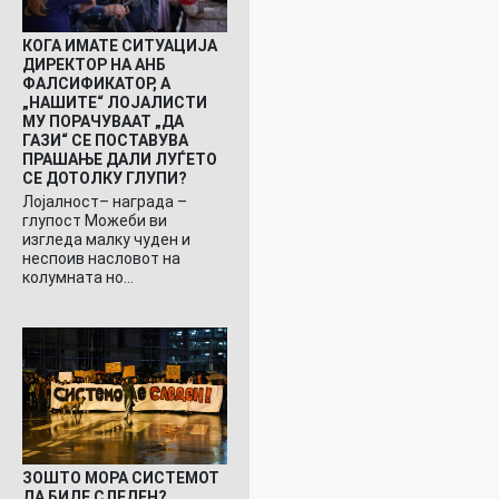
КОГА ИМАТЕ СИТУАЦИЈА
ДИРЕКТОР НА АНБ
ФАЛСИФИКАТОР, А
„НАШИТЕ“ ЛОЈАЛИСТИ
МУ ПОРАЧУВААТ „ДА
ГАЗИ“ СЕ ПОСТАВУВА
ПРАШАЊЕ ДАЛИ ЛУЃЕТО
СЕ ДОТОЛКУ ГЛУПИ?
Лојалност– награда –
глупост Можеби ви
изгледа малку чуден и
неспоив насловот на
колумната но…
ЗОШТО МОРА СИСТЕМОТ
ДА БИДЕ СЛЕДЕН?