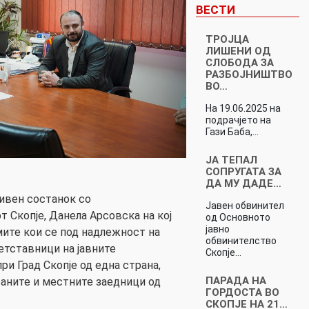
ВЕСТИ
ТРОЈЦА
ЛИШЕНИ ОД
СЛОБОДА ЗА
РАЗБОЈНИШТВО
ВО…
На 19.06.2025 на
подрачјето на
Гази Баба,…
ЈА ТЕПАЛ
СОПРУГАТА ЗА
ДА МУ ДАДЕ…
ивен состанок со
Јавен обвинител
т Скопје, Данела Арсовска на кој
од Основното
јавно
ите кои се под надлежност на
обвинителство
ретставници на јавните
Скопје…
ри Град Скопје од една страна,
ПАРАДА НА
баните и местните заедници од
ГОРДОСТА ВО
СКОПЈЕ НА 21…