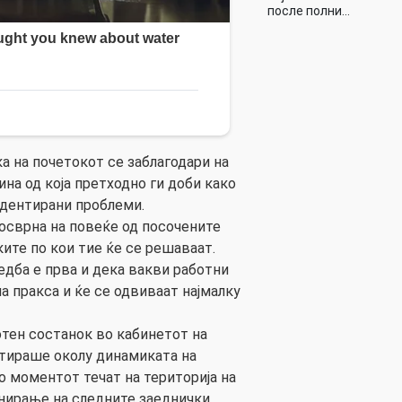
после полни…
а на почетокот се заблагодари на
на од која претходно ги доби како
идентирани проблеми.
 осврна на повеќе од посочените
ите по кои тие ќе се решаваат.
дба е прва и дека вакви работни
а пракса и ќе се одвиваат најмалку
тен состанок во кабинетот на
кутираше околу динамиката на
о моментот течат на територија на
нирање на следните заеднички