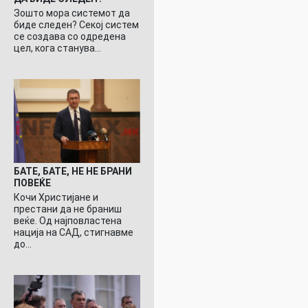
Зошто мора системот да
биде следен? Секој систем
се создава со одредена
цел, кога станува…
БАТЕ, БАТЕ, НЕ НЕ БРАНИ
ПОВЕЌЕ
Кочи Христијане и
престани да не браниш
веќе. Од најповластена
нација на САД, стигнавме
до…