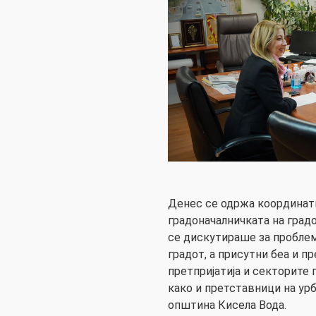
Денес се одржа координат
градоначалничката на градо
се дискутираше за проблем
градот, а присутни беа и п
претпријатија и секторите п
како и претставници на ур
општина Кисела Вода.