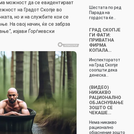
има можност да се евидентираат
Шестата по ред
ежност на Градот Скопје во
Парада на
ката, но и на службите кои се
гордоста ќе…
е. На овој начин, ќе се забрза
ГРАД СКОПЈЕ
ње.“, изјави Ѓорѓиевски
ГИ ФАТИ:
ПРИВАТНА
ФИРМА
КОПАЛА…
Инспекторатот
на Град Скопје
соопшти дека
денеска…
(ВИДЕО)
НИКАКВО
РАЦИОНАЛНО
ОБЈАСНУВАЊЕ
ЗОШТО СЕ
ЧЕКАШЕ…
Нема никакво
рационално
објаснение зошто