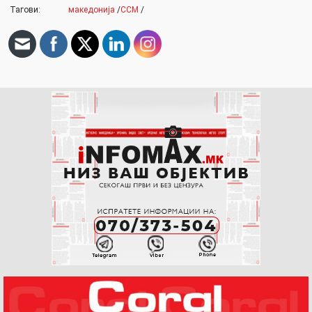
Тагови:
македонија
/
ССМ
/