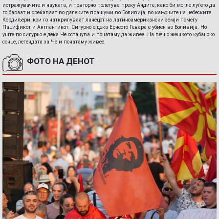
истражувачите и науката, и повторно полетува преку Андите, како би могле луѓето да
го бараат и среќаваат во далеките прашуми во Боливија, во кањоните на небеските
Кордиљери, кои го наткрилуваат ланецот на латиноамерикански земји помеѓу
Пацификот и Антлантикот. Сигурно е дека Ернесто Гевара е убиен во Боливија. Но
уште по сигурно е дека Че останува и понатаму да живее. На вечно жешкото кубанско
сонце, легендата за Че и понатаму живее.
ФОТО НА ДЕНОТ