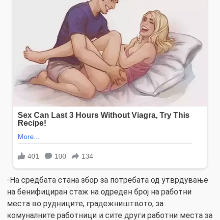
-На средбата стана збор за потребата од утврдување
на бенифициран стаж на одреден број на работни
места во рудниците, градежништвото, за
комуналните работници и сите други работни места за