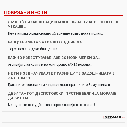
ПОВРЗАНИ ВЕСТИ
(ВИДЕО) НИКАКВО РАЦИОНАЛНО ОБЈАСНУВАЊЕ ЗОШТО СЕ
ЧЕКАШЕ…
Нема никакво рационално објаснение зошто после полни…
ВАЈЦ: БЕВ МЕТА ЗАТОА ШТО ОДБИВ ДА…
Тој се пожали дека бил цел на…
ВАЖНО ИЗВЕСТУВАЊЕ: АХВ СО НОВИ МЕРКИ ЗА…
Агенцијата за храна и ветеринарство (АХВ) воведе…
НЕ ГИ ИЗЕДНАЧУВАЈТЕ ПРАЗНИЦИТЕ:ЗАДУШНИЦАТА Е
ЗА СПОМЕН…
Граѓаните честопати ги изедначуваат празниците Задушница и…
ДЕБИТАНТОТ ДЕСПОТОВСКИ: ПРОТИВ БЕЛГИЈА МОРАМЕ
ДА БИДЕМЕ…
Македонската фудбалска репрезентација в петок на 6…