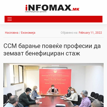
Skip
to
content
Насловна
/
Економија
Објавено на:
February 11, 2022
ССМ барање повеќе професии да
земаат бенефициран стаж