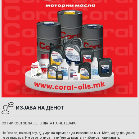
ИЗЈАВА НА ДЕНОТ
СОТИР КОСТОВ ЗА ЛЕГЕНДАТА НА ЧЕ ГЕВАРА
Че Гевара, во секој случај, умре на време, за да израсне во мит. Мит, кој до ден денес
не се предава. Им се оттргнува на луѓето од рацете, ги збунува новинарите,