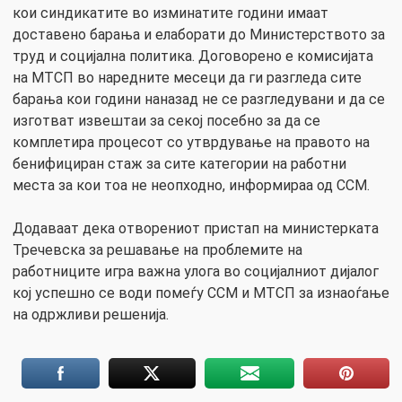
кои синдикатите во изминатите години имаат
доставено барања и елаборати до Министерството за
труд и социјална политика. Договорено е комисијата
на МТСП во наредните месеци да ги разгледа сите
барања кои години наназад не се разгледувани и да се
изготват извештаи за секој посебно за да се
комплетира процесот со утврдување на правото на
бенифициран стаж за сите категории на работни
места за кои тоа не неопходно, информираа од ССМ.
Додаваат дека отворениот пристап на министерката
Тречевска за решавање на проблемите на
работниците игра важна улога во социјалниот дијалог
кој успешно се води помеѓу ССМ и МТСП за изнаоѓање
на одржливи решенија.