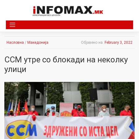
Skip
to
content
Насловна
/
Македонија
Објавено на:
February 3, 2022
ССМ утре со блокади на неколку
улици