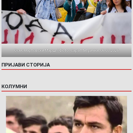
Осмомартовски Марш / Фото: Сара Митрички, 08.03.2026
ПРИЈАВИ СТОРИЈА
КОЛУМНИ