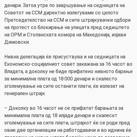
денари. Затоа утре по завршување на седницата на
Советот на ССМ директно излегуваме со целото
Претседателство на ССМ и сите штрајкувачки одбори
на протест со блокирање на улицата пред седиштето
на ОРМ и Стопанската комора на Македонија, изјави
Димовски.
Нивна делегација ќе присуствува и на седницата на
Економско-социјалниот совет закажана за 16 часот во
Владата, а доколку не биде прифатено нивното барање
за минимална плата од 18.000 денари и скалесто
зголемување на сите останати плати, ќе излезат на
генерален штрајк.
– Доколку во 16 часот не се прифатат барањата за
минимална плата од 18 илјади денари и скалескт
зголемување на сите плати, штрајкот ќе се роди пред
овие две организации на работодавачи и во иднина ќе