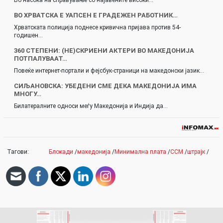
Во насока на справување со најавените високи…
ВО ХРВАТСКА Е УАПСЕН Е ГРАДЕЖЕН РАБОТНИК…
Хрватската полиција поднесе кривична пријава против 54-
годишен…
360 СТЕПЕНИ: (НЕ)СКРИЕНИ АКТЕРИ ВО МАКЕДОНИЈА
ПОТПАЛУВААТ…
Повеќе интернет-портали и фејсбук-страници на македонски јазик…
СИЉАНОВСКА: УБЕДЕНИ СМЕ ДЕКА МАКЕДОНИЈА ИМА
МНОГУ…
Билатералните односи меѓу Македонија и Индија да…
Тагови:
Блокади
/
македонија
/
Минимална плата
/
ССМ
/
штрајк
/