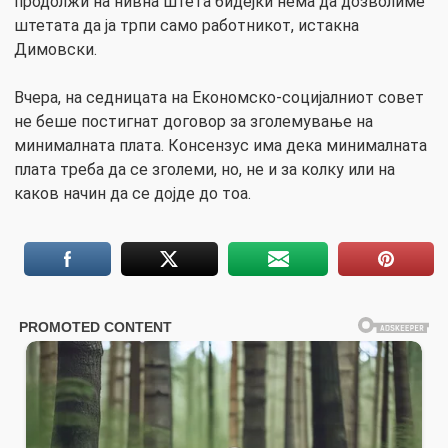
продолжи на нивна штета бидејќи нема да дозволиме
штетата да ја трпи само работникот, истакна
Димовски.
Вчера, на седницата на Економско-социјалниот совет
не беше постигнат договор за зголемување на
минималната плата. Консензус има дека минималната
плата треба да се зголеми, но, не и за колку или на
каков начин да се дојде до тоа.