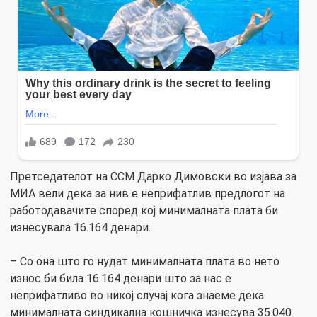
Претседателот на ССМ Дарко Димовски во изјава за
МИА вели дека за нив е неприфатлив предлогот на
работодавачите според кој минималната плата би
изнесувала 16.164 денари.
– Со она што го нудат минималната плата во нето
износ би била 16.164 денари што за нас е
неприфатливо во никој случај кога знаеме дека
минималната синдикална кошничка изнесува 35.040