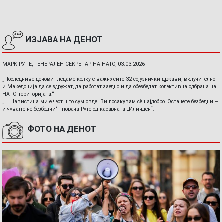
ИЗЈАВА НА ДЕНОТ
МАРК РУТЕ, ГЕНЕРАЛЕН СЕКРЕТАР НА НАТО, 03.03.2026
„Последниве денови гледаме колку е важно сите 32 сојузнички држави, вклучително
и Македонија да се здружат, да работат заедно и да обезбедат колективна одбрана на
НАТО територијата.“
„ ...Навистина ми е чест што сум овде. Ви посакувам сè најдобро. Останете безбедни –
и чувајте нè безбедни“ - порача Руте од касарната „Илинден“.
ФОТО НА ДЕНОТ