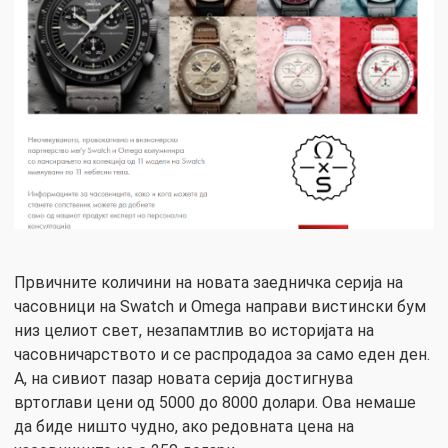
Првичните количини на новата заедничка серија на
часовници на Swatch и Omega направи вистински бум
низ целиот свет, незапамтлив во историјата на
часовничарството и се распродадоа за само еден ден.
А, на сивиот пазар новата серија достигнува
вртоглави цени од 5000 до 8000 долари. Ова немаше
да биде ништо чудно, ако редовната цена на