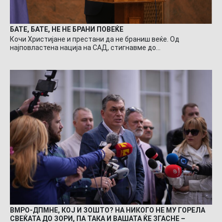
БАТЕ, БАТЕ, НЕ НЕ БРАНИ ПОВЕЌЕ
Кочи Христијане и престани да не браниш веќе. Од
најповластена нација на САД, стигнавме до…
ВМРО-ДПМНЕ, КОЈ И ЗОШТО? НА НИКОГО НЕ МУ ГОРЕЛА
СВЕЌАТА ДО ЗОРИ, ПА ТАКА И ВАШАТА ЌЕ ЗГАСНЕ –