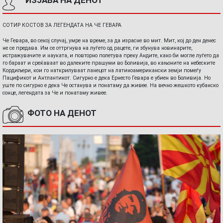
ИЗЈАВА НА ДЕНОТ
СОТИР КОСТОВ ЗА ЛЕГЕНДАТА НА ЧЕ ГЕВАРА
Че Гевара, во секој случај, умре на време, за да израсне во мит. Мит, кој до ден денес
не се предава. Им се оттргнува на луѓето од рацете, ги збунува новинарите,
истражувачите и науката, и повторно полетува преку Андите, како би могле луѓето да
го бараат и среќаваат во далеките прашуми во Боливија, во кањоните на небеските
Кордиљери, кои го наткрилуваат ланецот на латиноамерикански земји помеѓу
Пацификот и Антлантикот. Сигурно е дека Ернесто Гевара е убиен во Боливија. Но
уште по сигурно е дека Че останува и понатаму да живее. На вечно жешкото кубанско
сонце, легендата за Че и понатаму живее.
ФОТО НА ДЕНОТ