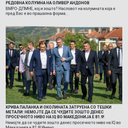
РЕДОВНА КОЛУМНА НА ОЛИВЕР АНДОНОВ
ВМРО-ДПМНЕ, кој и зошто? Насловот на колумната која е
пред Вас е во прашална форма…
КРИВА ПАЛАНКА И ОКОЛИНАТА ЗАТРУЕНА СО ТЕШКИ
МЕТАЛИ: НЕМОЈТЕ ДА СЕ ЧУДИТЕ ЗОШТО ДЕНЕС
ПРОСЕЧНОТО НИВО НА IQ ВО МАКЕДОНИЈА Е 81.9!
Немојте да се чудите зошто денес просечното ниво на IQ во
Македонија е 81.9! Имено…