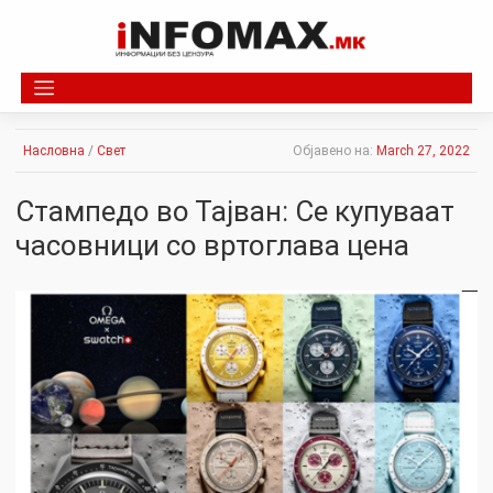
Skip
to
content
Насловна
/
Свет
Објавено на:
March 27, 2022
Стампедо во Тајван: Се купуваат
часовници со вртоглава цена