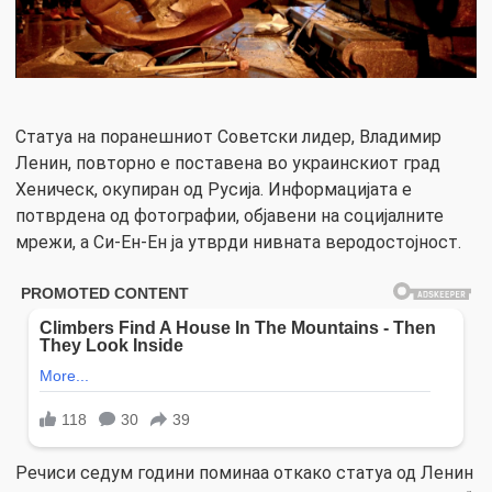
Статуа на поранешниот Советски лидер, Владимир
Ленин, повторно е поставена во украинскиот град
Хеническ, окупиран од Русија. Информацијата е
потврдена од фотографии, објавени на социјалните
мрежи, а Си-Ен-Ен ја утврди нивната веродостојност.
Речиси седум години поминаа откако статуа од Ленин