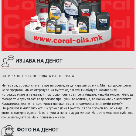
ИЗЈАВА НА ДЕНОТ
СОТИР КОСТОВ ЗА ЛЕГЕНДАТА НА ЧЕ ГЕВАРА
Че Гевара, во секој случај, умре на време, за да израсне во мит. Мит, кој до ден денес
не се предава. Им се оттргнува на луѓето од рацете, ги збунува новинарите,
истражувачите и науката, и повторно полетува преку Андите, како би могле луѓето да
го бараат и среќаваат во далеките прашуми во Боливија, во кањоните на небеските
Кордиљери, кои го наткрилуваат ланецот на латиноамерикански земји помеѓу
Пацификот и Антлантикот. Сигурно е дека Ернесто Гевара е убиен во Боливија. Но
уште по сигурно е дека Че останува и понатаму да живее. На вечно жешкото кубанско
сонце, легендата за Че и понатаму живее.
ФОТО НА ДЕНОТ