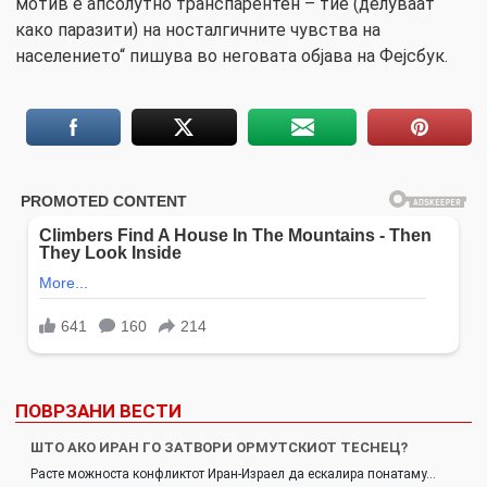
мотив е апсолутно транспарентен – тие (делуваат
како паразити) на носталгичните чувства на
населението“ пишува во неговата објава на Фејсбук.
ПОВРЗАНИ ВЕСТИ
ШТО АКО ИРАН ГО ЗАТВОРИ ОРМУТСКИОТ ТЕСНЕЦ?
Расте можноста конфликтот Иран-Израел да ескалира понатаму…