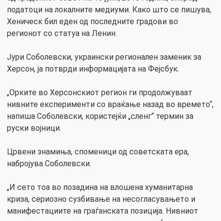
податоци на локалните медиуми. Како што се пишува,
Хеническ бил еден од последните градови во
регионот со статуа на Ленин.
Јури Соболевски, украински регионален заменик за
Херсон, ја потврди информацијата на Фејсбук.
„Орките во Херсонскиот регион ги продолжуваат
нивните експерименти со враќање назад во времето“,
напиша Соболевски, користејќи „сленг“ термин за
руски војници.
Црвени знамиња, споменици од советската ера,
набројува Соболевски.
„И сето тоа во позадина на влошена хуманитарна
криза, сериозно сузбивање на несогласувањето и
манифестациите на граѓанската позиција. Нивниот