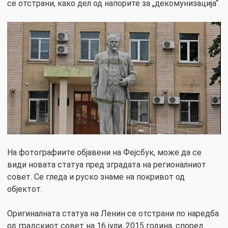
се отстрани, како дел од напорите за „декомунизација“.
На фотографиите објавени на Фејсбук, може да се
види новата статуа пред зградата на регионалниот
совет. Се гледа и руско знаме на покривот од
објектот.
Оригиналната статуа на Ленин се отстрани по наредба
од градскиот совет на 16 јули, 2015 година, според