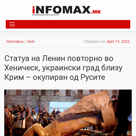
Skip
to
content
Насловна
/
Свет
Објавено на:
April 19, 2022
Статуа на Ленин повторно во
Хеническ, украински град близу
Крим – окупиран од Русите