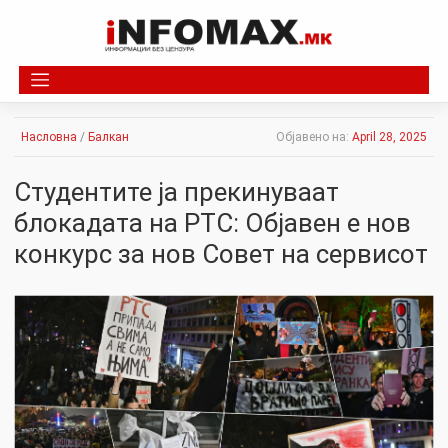
Skip
to
content
Насловна
/
Балкан
Објавено на:
April 28, 2025
Студентите ја прекинуваат
блокадата на РТС: Објавен е нов
конкурс за нов Совет на сервисот