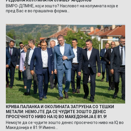
РЕДОВНА КОЛУМНА НА ОЛИВЕР АНДОНОВ
ВМРО-ДПМНЕ, кој и зошто? Насловот на колумната која е
пред Вас е во прашална форма…
КРИВА ПАЛАНКА И ОКОЛИНАТА ЗАТРУЕНА СО ТЕШКИ
МЕТАЛИ: НЕМОЈТЕ ДА СЕ ЧУДИТЕ ЗОШТО ДЕНЕС
ПРОСЕЧНОТО НИВО НА IQ ВО МАКЕДОНИЈА Е 81.9!
Немојте да се чудите зошто денес просечното ниво на IQ во
Македонија е 81.9! Имено…