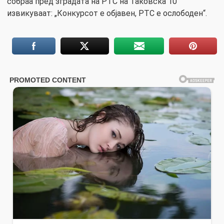
собраа пред зградата на РТС на Таковска 10
извикуваат: „Конкурсот е објавен, РТС е ослободен“.