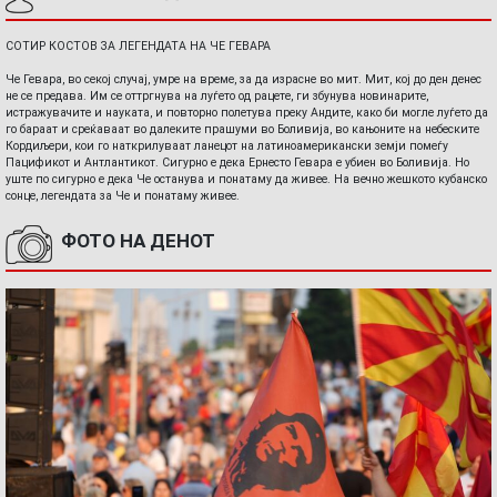
СОТИР КОСТОВ ЗА ЛЕГЕНДАТА НА ЧЕ ГЕВАРА
Че Гевара, во секој случај, умре на време, за да израсне во мит. Мит, кој до ден денес
не се предава. Им се оттргнува на луѓето од рацете, ги збунува новинарите,
истражувачите и науката, и повторно полетува преку Андите, како би могле луѓето да
го бараат и среќаваат во далеките прашуми во Боливија, во кањоните на небеските
Кордиљери, кои го наткрилуваат ланецот на латиноамерикански земји помеѓу
Пацификот и Антлантикот. Сигурно е дека Ернесто Гевара е убиен во Боливија. Но
уште по сигурно е дека Че останува и понатаму да живее. На вечно жешкото кубанско
сонце, легендата за Че и понатаму живее.
ФОТО НА ДЕНОТ