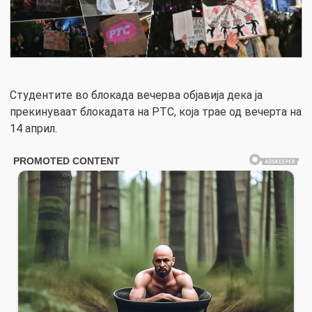
Студентите во блокада вечерва објавија дека ја
прекинуваат блокадата на РТС, која трае од вечерта на
14 април.