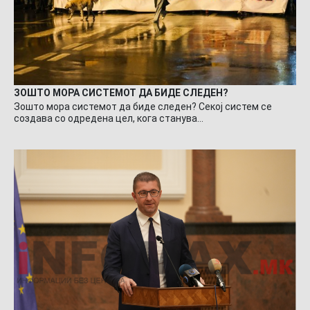
ЗОШТО МОРА СИСТЕМОТ ДА БИДЕ СЛЕДЕН?
Зошто мора системот да биде следен? Секој систем се
создава со одредена цел, кога станува…